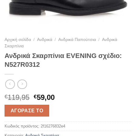
Αρχική σελίδα
/
Ανδρικά
/
Ανδρικά Παπούτσια
/
Ανδρικά
Σκαρπίνια
Ανδρικά Σκαρπίνια EVENING σχέδιο:
N527R0312
Original
Η
119,95
59,00
€
€
price
τρέχουσα
was:
τιμή
ΑΓΌΡΑΣΈ ΤΟ
€119,95.
είναι:
€59,00.
Κωδικός προϊόντος:
2f16276832e4
Κατηγορία:
Ανδρικά Σκαρπίνια