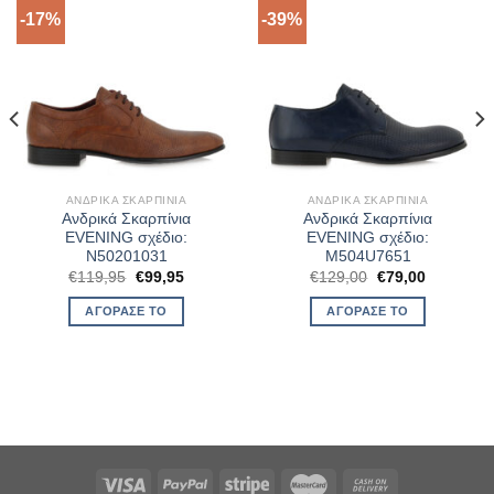
-17%
-39%
ΑΝΔΡΙΚΆ ΣΚΑΡΠΊΝΙΑ
ΑΝΔΡΙΚΆ ΣΚΑΡΠΊΝΙΑ
Ανδρικά Σκαρπίνια
Ανδρικά Σκαρπίνια
EVENING σχέδιο:
EVENING σχέδιο:
N50201031
M504U7651
Original
Η
Original
Η
€
119,95
€
99,95
€
129,00
€
79,00
α
price
τρέχουσα
price
τρέχουσα
was:
τιμή
was:
τιμή
ΑΓΌΡΑΣΈ ΤΟ
ΑΓΌΡΑΣΈ ΤΟ
€119,95.
είναι:
€129,00.
είναι:
€99,95.
€79,00.