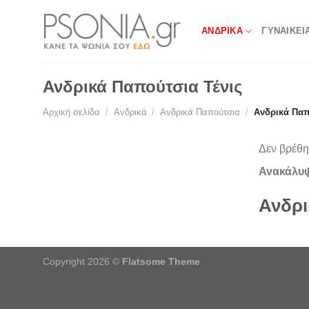
Skip
to
ΑΝΔΡΙΚΑ
ΓΥΝΑΙΚΕΙ
content
Ανδρικά Παπούτσια Τένις
Αρχική σελίδα
/
Ανδρικά
/
Ανδρικά Παπούτσια
/
Ανδρικά Παπ
Δεν βρέθηκ
Ανακάλυψε
Ανδρι
Copyright 2026 ©
Flatsome Theme