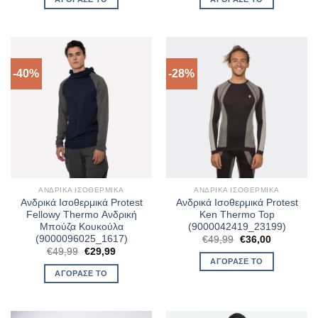
€45,00.
είναι:
€50,00.
είναι:
€36,00.
€40,00.
-40%
-28%
ΑΝΔΡΙΚΆ ΙΣΟΘΕΡΜΙΚΆ
ΑΝΔΡΙΚΆ ΙΣΟΘΕΡΜΙΚΆ
Ανδρικά Ισοθερμικά Protest
Ανδρικά Ισοθερμικά Protest
Fellowy Thermo Ανδρική
Ken Thermo Top
Μπούζα Κουκούλα
(9000042419_23199)
(9000096025_1617)
Original
Η
€
49,99
€
36,00
price
τρέχουσα
Original
Η
€
49,99
€
29,99
was:
τιμή
price
τρέχουσα
ΑΓΌΡΑΣΈ ΤΟ
€49,99.
είναι:
was:
τιμή
ΑΓΌΡΑΣΈ ΤΟ
€36,00.
€49,99.
είναι:
€29,99.