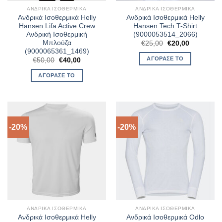
ΑΝΔΡΙΚΆ ΙΣΟΘΕΡΜΙΚΆ
ΑΝΔΡΙΚΆ ΙΣΟΘΕΡΜΙΚΆ
Ανδρικά Ισοθερμικά Helly
Ανδρικά Ισοθερμικά Helly
Hansen Lifa Active Crew
Hansen Tech T-Shirt
Ανδρική Ισοθερμική
(9000053514_2066)
Μπλούζα
Original
Η
€
25,00
€
20,00
price
τρέχουσα
(9000065361_1469)
was:
τιμή
ΑΓΌΡΑΣΈ ΤΟ
Original
Η
€
50,00
€
40,00
€25,00.
είναι:
price
τρέχουσα
€20,00.
was:
τιμή
ΑΓΌΡΑΣΈ ΤΟ
€50,00.
είναι:
€40,00.
-20%
-20%
ΑΝΔΡΙΚΆ ΙΣΟΘΕΡΜΙΚΆ
ΑΝΔΡΙΚΆ ΙΣΟΘΕΡΜΙΚΆ
Ανδρικά Ισοθερμικά Helly
Ανδρικά Ισοθερμικά Odlo