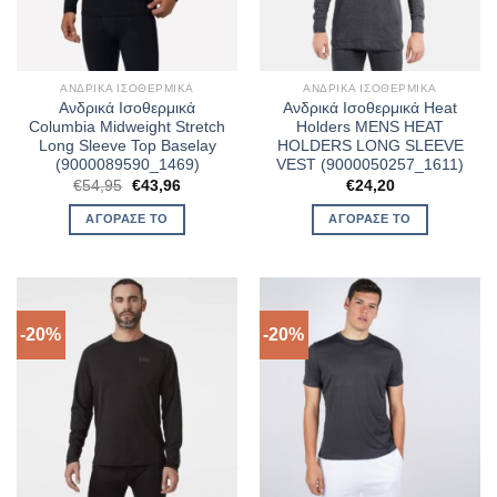
ΑΝΔΡΙΚΆ ΙΣΟΘΕΡΜΙΚΆ
ΑΝΔΡΙΚΆ ΙΣΟΘΕΡΜΙΚΆ
Ανδρικά Ισοθερμικά
Ανδρικά Ισοθερμικά Heat
Columbia Midweight Stretch
Holders MENS HEAT
Long Sleeve Top Baselay
HOLDERS LONG SLEEVE
(9000089590_1469)
VEST (9000050257_1611)
Original
Η
€
54,95
€
43,96
€
24,20
price
τρέχουσα
was:
τιμή
ΑΓΌΡΑΣΈ ΤΟ
ΑΓΌΡΑΣΈ ΤΟ
€54,95.
είναι:
€43,96.
-20%
-20%