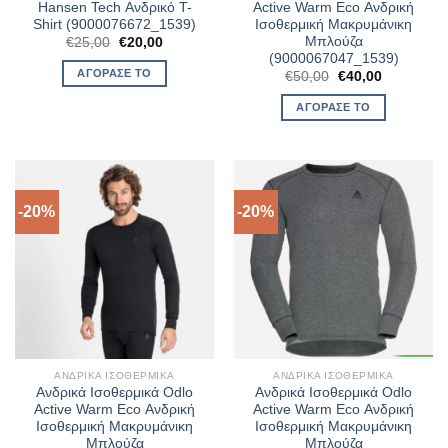
Hansen Tech Ανδρικό T-
Active Warm Eco Ανδρική
Shirt (9000076672_1539)
Ισοθερμική Μακρυμάνικη
Μπλούζα
Original
Η
€
25,00
€
20,00
price
τρέχουσα
(9000067047_1539)
was:
τιμή
ΑΓΌΡΑΣΈ ΤΟ
Original
Η
€
50,00
€
40,00
€25,00.
είναι:
price
τρέχουσα
€20,00.
was:
τιμή
ΑΓΌΡΑΣΈ ΤΟ
€50,00.
είναι:
€40,00.
-20%
-20%
ΑΝΔΡΙΚΆ ΙΣΟΘΕΡΜΙΚΆ
ΑΝΔΡΙΚΆ ΙΣΟΘΕΡΜΙΚΆ
Ανδρικά Ισοθερμικά Odlo
Ανδρικά Ισοθερμικά Odlo
Active Warm Eco Ανδρική
Active Warm Eco Ανδρική
Ισοθερμική Μακρυμάνικη
Ισοθερμική Μακρυμάνικη
Μπλούζα
Μπλούζα