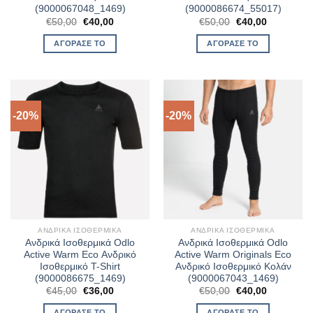
(9000067048_1469)
(9000086674_55017)
Original
Η
Original
Η
€
50,00
€
40,00
€
50,00
€
40,00
price
τρέχουσα
price
τρέχουσα
was:
τιμή
was:
τιμή
ΑΓΌΡΑΣΈ ΤΟ
ΑΓΌΡΑΣΈ ΤΟ
€50,00.
είναι:
€50,00.
είναι:
€40,00.
€40,00.
-20%
-20%
ΑΝΔΡΙΚΆ ΙΣΟΘΕΡΜΙΚΆ
ΑΝΔΡΙΚΆ ΙΣΟΘΕΡΜΙΚΆ
Ανδρικά Ισοθερμικά Odlo
Ανδρικά Ισοθερμικά Odlo
Active Warm Eco Ανδρικό
Active Warm Originals Eco
Ισοθερμικό T-Shirt
Ανδρικό Ισοθερμικό Κολάν
(9000086675_1469)
(9000067043_1469)
Original
Η
Original
Η
€
45,00
€
36,00
€
50,00
€
40,00
price
τρέχουσα
price
τρέχουσα
was:
τιμή
was:
τιμή
ΑΓΌΡΑΣΈ ΤΟ
ΑΓΌΡΑΣΈ ΤΟ