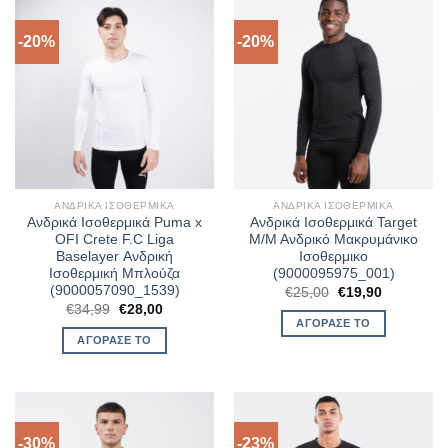
-20%
-20%
ΑΝΔΡΙΚΆ ΙΣΟΘΕΡΜΙΚΆ
ΑΝΔΡΙΚΆ ΙΣΟΘΕΡΜΙΚΆ
Ανδρικά Ισοθερμικά Puma x
Ανδρικά Ισοθερμικά Target
OFI Crete F.C Liga
M/M Aνδρικό Μακρυμάνικο
Baselayer Ανδρική
Ισοθερμικο
Ισοθερμική Μπλούζα
(9000095975_001)
(9000057090_1539)
Original
Η
€
25,00
€
19,90
price
τρέχουσα
Original
Η
€
34,99
€
28,00
was:
τιμή
price
τρέχουσα
ΑΓΌΡΑΣΈ ΤΟ
€25,00.
είναι:
was:
τιμή
ΑΓΌΡΑΣΈ ΤΟ
€19,90.
€34,99.
είναι:
€28,00.
-30%
-23%