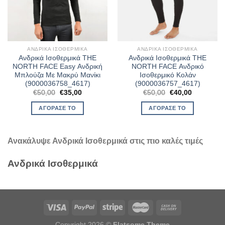
ΑΝΔΡΙΚΆ ΙΣΟΘΕΡΜΙΚΆ
ΑΝΔΡΙΚΆ ΙΣΟΘΕΡΜΙΚΆ
Ανδρικά Ισοθερμικά THE
Ανδρικά Ισοθερμικά THE
NORTH FACE Easy Ανδρική
NORTH FACE Ανδρικό
Μπλούζα Με Μακρύ Μανίκι
Ισοθερμικό Κολάν
(9000036758_4617)
(9000036757_4617)
Original
Η
Original
Η
€
50,00
€
35,00
€
50,00
€
40,00
price
τρέχουσα
price
τρέχουσα
was:
τιμή
was:
τιμή
ΑΓΌΡΑΣΈ ΤΟ
ΑΓΌΡΑΣΈ ΤΟ
€50,00.
είναι:
€50,00.
είναι:
€35,00.
€40,00.
Ανακάλυψε Ανδρικά Ισοθερμικά στις πιο καλές τιμές
Ανδρικά Ισοθερμικά
Copyright 2026 ©
Flatsome Theme