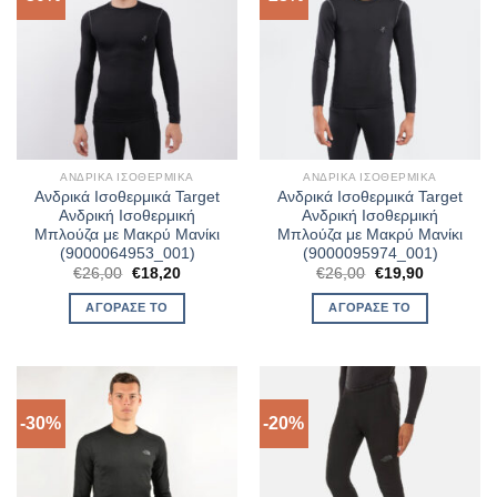
ΑΝΔΡΙΚΆ ΙΣΟΘΕΡΜΙΚΆ
ΑΝΔΡΙΚΆ ΙΣΟΘΕΡΜΙΚΆ
Ανδρικά Ισοθερμικά Target
Ανδρικά Ισοθερμικά Target
Ανδρική Ισοθερμική
Ανδρική Ισοθερμική
Μπλούζα με Μακρύ Μανίκι
Μπλούζα με Μακρύ Μανίκι
(9000064953_001)
(9000095974_001)
Original
Η
Original
Η
€
26,00
€
18,20
€
26,00
€
19,90
price
τρέχουσα
price
τρέχουσα
was:
τιμή
was:
τιμή
ΑΓΌΡΑΣΈ ΤΟ
ΑΓΌΡΑΣΈ ΤΟ
€26,00.
είναι:
€26,00.
είναι:
€18,20.
€19,90.
-30%
-20%