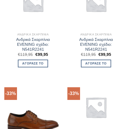
ΑΝΔΡΙΚΆ ΣΚΑΡΠΊΝΙΑ
ΑΝΔΡΙΚΆ ΣΚΑΡΠΊΝΙΑ
Ανδρικά Σκαρπίνια
Ανδρικά Σκαρπίνια
EVENING σχέδιο:
EVENING σχέδιο:
N541R2241
N541R2241
Original
Η
Original
Η
€
119,95
€
99,95
€
119,95
€
99,95
price
τρέχουσα
price
τρέχουσα
was:
τιμή
was:
τιμή
ΑΓΌΡΑΣΈ ΤΟ
ΑΓΌΡΑΣΈ ΤΟ
€119,95.
είναι:
€119,95.
είναι:
€99,95.
€99,95.
-33%
-33%