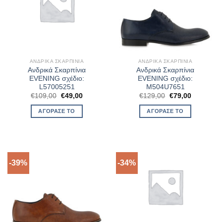
ΑΝΔΡΙΚΆ ΣΚΑΡΠΊΝΙΑ
ΑΝΔΡΙΚΆ ΣΚΑΡΠΊΝΙΑ
Ανδρικά Σκαρπίνια
Ανδρικά Σκαρπίνια
EVENING σχέδιο:
EVENING σχέδιο:
L57005251
M504U7651
Original
Η
Original
Η
€
109,00
€
49,00
€
129,00
€
79,00
price
τρέχουσα
price
τρέχουσα
was:
τιμή
was:
τιμή
ΑΓΌΡΑΣΈ ΤΟ
ΑΓΌΡΑΣΈ ΤΟ
€109,00.
είναι:
€129,00.
είναι:
€49,00.
€79,00.
-39%
-34%