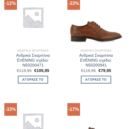
-12%
-33%
ΑΝΔΡΙΚΆ ΣΚΑΡΠΊΝΙΑ
ΑΝΔΡΙΚΆ ΣΚΑΡΠΊΝΙΑ
Ανδρικά Σκαρπίνια
Ανδρικά Σκαρπίνια
EVENING σχέδιο:
EVENING σχέδιο:
N50200471
N50200941
Original
Η
Original
Η
€
119,95
€
105,95
€
119,95
€
79,95
price
τρέχουσα
price
τρέχουσα
was:
τιμή
was:
τιμή
ΑΓΌΡΑΣΈ ΤΟ
ΑΓΌΡΑΣΈ ΤΟ
€119,95.
είναι:
€119,95.
είναι:
€105,95.
€79,95.
-33%
-17%