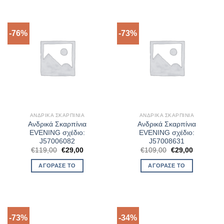
-76%
-73%
ΑΝΔΡΙΚΆ ΣΚΑΡΠΊΝΙΑ
ΑΝΔΡΙΚΆ ΣΚΑΡΠΊΝΙΑ
Ανδρικά Σκαρπίνια
Ανδρικά Σκαρπίνια
EVENING σχέδιο:
EVENING σχέδιο:
J57006082
J57008631
Original
Η
Original
Η
€
119,00
€
29,00
€
109,00
€
29,00
price
τρέχουσα
price
τρέχουσα
was:
τιμή
was:
τιμή
ΑΓΌΡΑΣΈ ΤΟ
ΑΓΌΡΑΣΈ ΤΟ
€119,00.
είναι:
€109,00.
είναι:
€29,00.
€29,00.
-73%
-34%