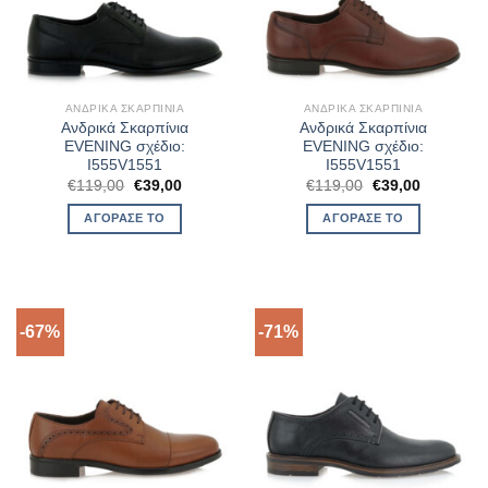
ΑΝΔΡΙΚΆ ΣΚΑΡΠΊΝΙΑ
ΑΝΔΡΙΚΆ ΣΚΑΡΠΊΝΙΑ
Ανδρικά Σκαρπίνια
Ανδρικά Σκαρπίνια
EVENING σχέδιο:
EVENING σχέδιο:
I555V1551
I555V1551
Original
Η
Original
Η
€
119,00
€
39,00
€
119,00
€
39,00
price
τρέχουσα
price
τρέχουσα
was:
τιμή
was:
τιμή
ΑΓΌΡΑΣΈ ΤΟ
ΑΓΌΡΑΣΈ ΤΟ
€119,00.
είναι:
€119,00.
είναι:
€39,00.
€39,00.
-67%
-71%