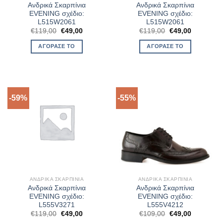
Ανδρικά Σκαρπίνια
Ανδρικά Σκαρπίνια
EVENING σχέδιο:
EVENING σχέδιο:
L515W2061
L515W2061
Original
Η
Original
Η
€
119,00
€
49,00
€
119,00
€
49,00
price
τρέχουσα
price
τρέχουσα
was:
τιμή
was:
τιμή
ΑΓΌΡΑΣΈ ΤΟ
ΑΓΌΡΑΣΈ ΤΟ
€119,00.
είναι:
€119,00.
είναι:
€49,00.
€49,00.
-59%
-55%
ΑΝΔΡΙΚΆ ΣΚΑΡΠΊΝΙΑ
ΑΝΔΡΙΚΆ ΣΚΑΡΠΊΝΙΑ
Ανδρικά Σκαρπίνια
Ανδρικά Σκαρπίνια
EVENING σχέδιο:
EVENING σχέδιο:
L555V3271
L555V4212
Original
Η
Original
Η
€
119,00
€
49,00
€
109,00
€
49,00
price
τρέχουσα
price
τρέχουσα