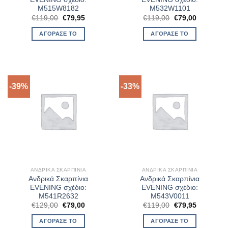
M515W8182
M532W1101
Original
Η
Original
Η
€
119,00
€
79,95
€
119,00
€
79,00
price
τρέχουσα
price
τρέχουσα
was:
τιμή
was:
τιμή
ΑΓΌΡΑΣΈ ΤΟ
ΑΓΌΡΑΣΈ ΤΟ
€119,00.
είναι:
€119,00.
είναι:
€79,95.
€79,00.
-39%
-33%
ΑΝΔΡΙΚΆ ΣΚΑΡΠΊΝΙΑ
ΑΝΔΡΙΚΆ ΣΚΑΡΠΊΝΙΑ
Ανδρικά Σκαρπίνια
Ανδρικά Σκαρπίνια
EVENING σχέδιο:
EVENING σχέδιο:
M541R2632
M543V0011
Original
Η
Original
Η
€
129,00
€
79,00
€
119,00
€
79,95
price
τρέχουσα
price
τρέχουσα
was:
τιμή
was:
τιμή
ΑΓΌΡΑΣΈ ΤΟ
ΑΓΌΡΑΣΈ ΤΟ
€129,00.
είναι:
€119,00.
είναι: