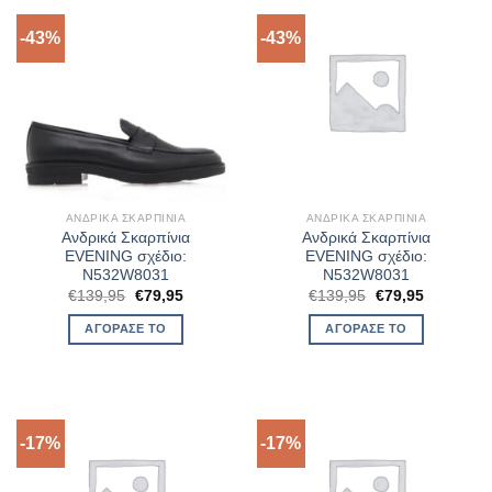
-43%
-43%
ΑΝΔΡΙΚΆ ΣΚΑΡΠΊΝΙΑ
ΑΝΔΡΙΚΆ ΣΚΑΡΠΊΝΙΑ
Ανδρικά Σκαρπίνια
Ανδρικά Σκαρπίνια
EVENING σχέδιο:
EVENING σχέδιο:
N532W8031
N532W8031
Original
Η
Original
Η
€
139,95
€
79,95
€
139,95
€
79,95
price
τρέχουσα
price
τρέχουσα
was:
τιμή
was:
τιμή
ΑΓΌΡΑΣΈ ΤΟ
ΑΓΌΡΑΣΈ ΤΟ
€139,95.
είναι:
€139,95.
είναι:
€79,95.
€79,95.
-17%
-17%