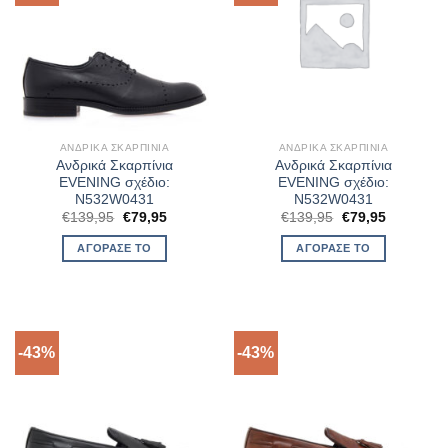
ΑΝΔΡΙΚΆ ΣΚΑΡΠΊΝΙΑ
ΑΝΔΡΙΚΆ ΣΚΑΡΠΊΝΙΑ
Ανδρικά Σκαρπίνια
Ανδρικά Σκαρπίνια
EVENING σχέδιο:
EVENING σχέδιο:
N532W0431
N532W0431
Original
Η
Original
Η
€
139,95
€
79,95
€
139,95
€
79,95
price
τρέχουσα
price
τρέχουσα
was:
τιμή
was:
τιμή
ΑΓΌΡΑΣΈ ΤΟ
ΑΓΌΡΑΣΈ ΤΟ
€139,95.
είναι:
€139,95.
είναι:
€79,95.
€79,95.
-43%
-43%