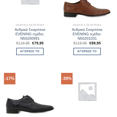
ΑΝΔΡΙΚΆ ΣΚΑΡΠΊΝΙΑ
ΑΝΔΡΙΚΆ ΣΚΑΡΠΊΝΙΑ
Ανδρικά Σκαρπίνια
Ανδρικά Σκαρπίνια
EVENING σχέδιο:
EVENING σχέδιο:
N50200991
N50201031
Original
Η
Original
Η
€
119,95
€
79,95
€
119,95
€
99,95
price
τρέχουσα
price
τρέχουσα
was:
τιμή
was:
τιμή
ΑΓΌΡΑΣΈ ΤΟ
ΑΓΌΡΑΣΈ ΤΟ
€119,95.
είναι:
€119,95.
είναι:
€79,95.
€99,95.
-17%
-39%