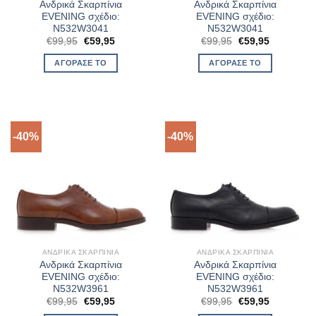
Ανδρικά Σκαρπίνια
Ανδρικά Σκαρπίνια
EVENING σχέδιο:
EVENING σχέδιο:
N532W3041
N532W3041
Original
Η
Original
Η
€
99,95
€
59,95
€
99,95
€
59,95
price
τρέχουσα
price
τρέχουσα
was:
τιμή
was:
τιμή
ΑΓΌΡΑΣΈ ΤΟ
ΑΓΌΡΑΣΈ ΤΟ
€99,95.
είναι:
€99,95.
είναι:
€59,95.
€59,95.
-40%
-40%
ΑΝΔΡΙΚΆ ΣΚΑΡΠΊΝΙΑ
ΑΝΔΡΙΚΆ ΣΚΑΡΠΊΝΙΑ
Ανδρικά Σκαρπίνια
Ανδρικά Σκαρπίνια
EVENING σχέδιο:
EVENING σχέδιο:
N532W3961
N532W3961
Original
Η
Original
Η
€
99,95
€
59,95
€
99,95
€
59,95
price
τρέχουσα
price
τρέχουσα