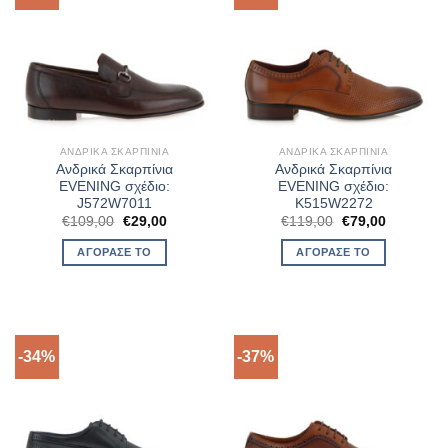
ΑΝΔΡΙΚΆ ΣΚΑΡΠΊΝΙΑ
ΑΝΔΡΙΚΆ ΣΚΑΡΠΊΝΙΑ
Ανδρικά Σκαρπίνια
Ανδρικά Σκαρπίνια
EVENING σχέδιο:
EVENING σχέδιο:
J572W7011
K515W2272
Original
Η
Original
Η
€
109,00
€
29,00
€
119,00
€
79,00
price
τρέχουσα
price
τρέχουσα
was:
τιμή
was:
τιμή
ΑΓΌΡΑΣΈ ΤΟ
ΑΓΌΡΑΣΈ ΤΟ
€109,00.
είναι:
€119,00.
είναι:
€29,00.
€79,00.
-34%
-37%