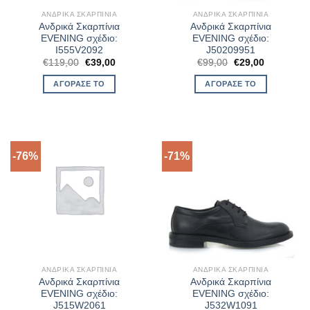
ΑΝΔΡΙΚΆ ΣΚΑΡΠΊΝΙΑ
ΑΝΔΡΙΚΆ ΣΚΑΡΠΊΝΙΑ
Ανδρικά Σκαρπίνια
Ανδρικά Σκαρπίνια
EVENING σχέδιο:
EVENING σχέδιο:
I555V2092
J50209951
Original
Η
Original
Η
€
119,00
€
39,00
€
99,00
€
29,00
price
τρέχουσα
price
τρέχουσα
was:
τιμή
was:
τιμή
ΑΓΌΡΑΣΈ ΤΟ
ΑΓΌΡΑΣΈ ΤΟ
€119,00.
είναι:
€99,00.
είναι:
€39,00.
€29,00.
-76%
-71%
ΑΝΔΡΙΚΆ ΣΚΑΡΠΊΝΙΑ
ΑΝΔΡΙΚΆ ΣΚΑΡΠΊΝΙΑ
Ανδρικά Σκαρπίνια
Ανδρικά Σκαρπίνια
EVENING σχέδιο:
EVENING σχέδιο:
J515W2061
J532W1091