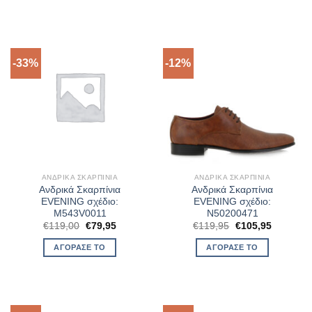
€79,00.
€79,95.
-33%
-12%
ΑΝΔΡΙΚΆ ΣΚΑΡΠΊΝΙΑ
ΑΝΔΡΙΚΆ ΣΚΑΡΠΊΝΙΑ
Ανδρικά Σκαρπίνια
Ανδρικά Σκαρπίνια
EVENING σχέδιο:
EVENING σχέδιο:
M543V0011
N50200471
Original
Η
Original
Η
€
119,00
€
79,95
€
119,95
€
105,95
price
τρέχουσα
price
τρέχουσ
was:
τιμή
was:
τιμή
ΑΓΌΡΑΣΈ ΤΟ
ΑΓΌΡΑΣΈ ΤΟ
€119,00.
είναι:
€119,95.
είναι:
€79,95.
€105,95.