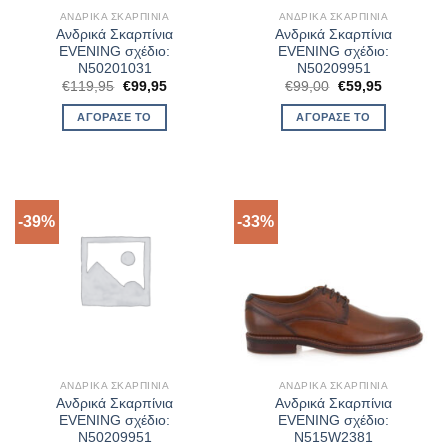
ΑΝΔΡΙΚΆ ΣΚΑΡΠΊΝΙΑ
ΑΝΔΡΙΚΆ ΣΚΑΡΠΊΝΙΑ
Ανδρικά Σκαρπίνια
Ανδρικά Σκαρπίνια
EVENING σχέδιο:
EVENING σχέδιο:
N50201031
N50209951
Original
Η
Original
Η
€
119,95
€
99,95
€
99,00
€
59,95
price
τρέχουσα
price
τρέχουσα
was:
τιμή
was:
τιμή
ΑΓΌΡΑΣΈ ΤΟ
ΑΓΌΡΑΣΈ ΤΟ
€119,95.
είναι:
€99,00.
είναι:
€99,95.
€59,95.
-39%
-33%
ΑΝΔΡΙΚΆ ΣΚΑΡΠΊΝΙΑ
ΑΝΔΡΙΚΆ ΣΚΑΡΠΊΝΙΑ
Ανδρικά Σκαρπίνια
Ανδρικά Σκαρπίνια
EVENING σχέδιο:
EVENING σχέδιο:
N50209951
N515W2381