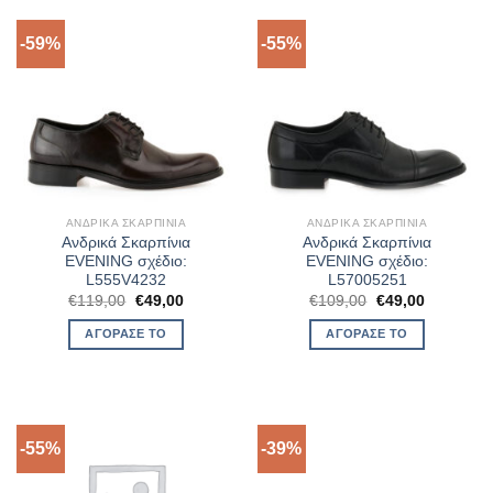
-59%
-55%
ΑΝΔΡΙΚΆ ΣΚΑΡΠΊΝΙΑ
ΑΝΔΡΙΚΆ ΣΚΑΡΠΊΝΙΑ
Ανδρικά Σκαρπίνια
Ανδρικά Σκαρπίνια
EVENING σχέδιο:
EVENING σχέδιο:
L555V4232
L57005251
Original
Η
Original
Η
€
119,00
€
49,00
€
109,00
€
49,00
price
τρέχουσα
price
τρέχουσα
was:
τιμή
was:
τιμή
ΑΓΌΡΑΣΈ ΤΟ
ΑΓΌΡΑΣΈ ΤΟ
€119,00.
είναι:
€109,00.
είναι:
€49,00.
€49,00.
-55%
-39%