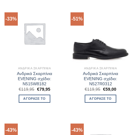
-33%
-51%
ΑΝΔΡΙΚΆ ΣΚΑΡΠΊΝΙΑ
ΑΝΔΡΙΚΆ ΣΚΑΡΠΊΝΙΑ
Ανδρικά Σκαρπίνια
Ανδρικά Σκαρπίνια
EVENING σχέδιο:
EVENING σχέδιο:
N515W8182
N527R0312
Original
Η
Original
Η
€
119,95
€
79,95
€
119,95
€
59,00
price
τρέχουσα
price
τρέχουσα
was:
τιμή
was:
τιμή
ΑΓΌΡΑΣΈ ΤΟ
ΑΓΌΡΑΣΈ ΤΟ
€119,95.
είναι:
€119,95.
είναι:
€79,95.
€59,00.
-43%
-43%