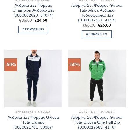
ΑΝΔΡΙΚΆ ΣΕΤ ΦΌΡΜΑΣ
ΑΝΔΡΙΚΆ ΣΕΤ ΦΌΡΜΑΣ
Ανδρικά Σετ Φόρμας
Ανδρικά Σετ Φόρμας Givova
Champion Ανδρικό Σετ
Tuta Africa Ανδρικό
(9000082629_54074)
Ποδοσφαιρικό Σετ
(9000017421_4143)
Original
Η
€
35,00
€
24,50
price
τρέχουσα
Original
Η
€
50,00
€
25,00
was:
τιμή
price
τρέχουσα
ΑΓΌΡΑΣΈ ΤΟ
€35,00.
είναι:
was:
τιμή
ΑΓΌΡΑΣΈ ΤΟ
€24,50.
€50,00.
είναι:
€25,00.
-50%
-50%
ΑΝΔΡΙΚΆ ΣΕΤ ΦΌΡΜΑΣ
ΑΝΔΡΙΚΆ ΣΕΤ ΦΌΡΜΑΣ
Ανδρικά Σετ Φόρμας Givova
Ανδρικά Σετ Φόρμας Givova
Tuta Campo
Tuta Givova One Full Zip
(9000021781_39307)
(9000017589_4146)