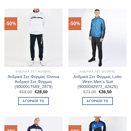
-50%
-50%
ΑΝΔΡΙΚΆ ΣΕΤ ΦΌΡΜΑΣ
ΑΝΔΡΙΚΆ ΣΕΤ ΦΌΡΜΑΣ
Ανδρικά Σετ Φόρμας Givova
Ανδρικά Σετ Φόρμας Lotto
Ανδρικό Σετ Φόρμας
Wren Men’s Suit
(9000017589_2879)
(9000042977_42625)
Original
Η
Original
Η
€
56,00
€
28,00
€
73,00
€
36,50
price
τρέχουσα
price
τρέχουσα
was:
τιμή
was:
τιμή
ΑΓΌΡΑΣΈ ΤΟ
ΑΓΌΡΑΣΈ ΤΟ
€56,00.
είναι:
€73,00.
είναι:
€28,00.
€36,50.