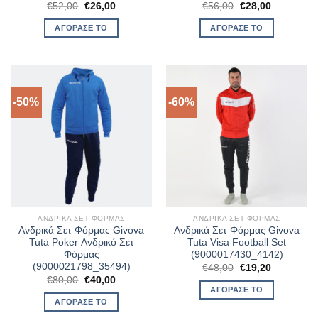
Original
Η
Original
Η
€
52,00
€
26,00
€
56,00
€
28,00
price
τρέχουσα
price
τρέχουσα
was:
τιμή
was:
τιμή
ΑΓΌΡΑΣΈ ΤΟ
ΑΓΌΡΑΣΈ ΤΟ
€52,00.
είναι:
€56,00.
είναι:
€26,00.
€28,00.
-50%
-60%
ΑΝΔΡΙΚΆ ΣΕΤ ΦΌΡΜΑΣ
ΑΝΔΡΙΚΆ ΣΕΤ ΦΌΡΜΑΣ
Ανδρικά Σετ Φόρμας Givova
Ανδρικά Σετ Φόρμας Givova
Tuta Poker Ανδρικό Σετ
Tuta Visa Football Set
Φόρμας
(9000017430_4142)
(9000021798_35494)
Original
Η
€
48,00
€
19,20
price
τρέχουσα
Original
Η
€
80,00
€
40,00
was:
τιμή
price
τρέχουσα
ΑΓΌΡΑΣΈ ΤΟ
€48,00.
είναι:
was:
τιμή
ΑΓΌΡΑΣΈ ΤΟ
€19,20.
€80,00.
είναι:
€40,00.