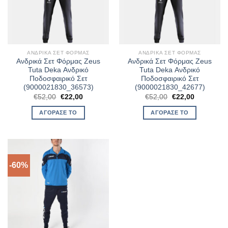
ΑΝΔΡΙΚΆ ΣΕΤ ΦΌΡΜΑΣ
ΑΝΔΡΙΚΆ ΣΕΤ ΦΌΡΜΑΣ
Ανδρικά Σετ Φόρμας Zeus
Ανδρικά Σετ Φόρμας Zeus
Tuta Deka Ανδρικό
Tuta Deka Ανδρικό
Ποδοσφαιρικό Σετ
Ποδοσφαιρικό Σετ
(9000021830_36573)
(9000021830_42677)
Original
Η
Original
Η
€
52,00
€
22,00
€
52,00
€
22,00
price
τρέχουσα
price
τρέχουσα
was:
τιμή
was:
τιμή
ΑΓΌΡΑΣΈ ΤΟ
ΑΓΌΡΑΣΈ ΤΟ
€52,00.
είναι:
€52,00.
είναι:
€22,00.
€22,00.
-60%