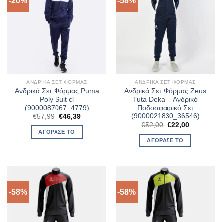
-20%
-58%
ΑΝΔΡΙΚΆ ΣΕΤ ΦΌΡΜΑΣ
ΑΝΔΡΙΚΆ ΣΕΤ ΦΌΡΜΑΣ
Ανδρικά Σετ Φόρμας Puma
Ανδρικά Σετ Φόρμας Zeus
Poly Suit cl
Tuta Deka – Ανδρικό
(9000087067_4779)
Ποδοσφαιρικό Σετ
(9000021830_36546)
Original
Η
€
57,99
€
46,39
price
τρέχουσα
Original
Η
€
52,00
€
22,00
was:
τιμή
price
τρέχουσα
ΑΓΌΡΑΣΈ ΤΟ
€57,99.
είναι:
was:
τιμή
ΑΓΌΡΑΣΈ ΤΟ
€46,39.
€52,00.
είναι:
€22,00.
-58%
-58%