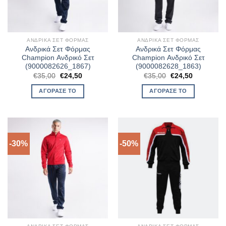
ΑΝΔΡΙΚΆ ΣΕΤ ΦΌΡΜΑΣ
ΑΝΔΡΙΚΆ ΣΕΤ ΦΌΡΜΑΣ
Ανδρικά Σετ Φόρμας
Ανδρικά Σετ Φόρμας
Champion Ανδρικό Σετ
Champion Ανδρικό Σετ
(9000082626_1867)
(9000082628_1863)
Original
Η
Original
Η
€
35,00
€
24,50
€
35,00
€
24,50
price
τρέχουσα
price
τρέχουσα
was:
τιμή
was:
τιμή
ΑΓΌΡΑΣΈ ΤΟ
ΑΓΌΡΑΣΈ ΤΟ
€35,00.
είναι:
€35,00.
είναι:
€24,50.
€24,50.
-30%
-50%