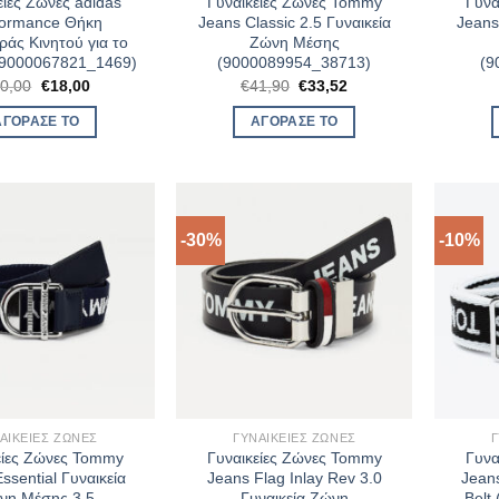
είες Ζώνες adidas
Γυναικείες Ζώνες Tommy
Γυνα
formance Θήκη
Jeans Classic 2.5 Γυναικεία
Jeans
άς Κινητού για το
Ζώνη Μέσης
(9000067821_1469)
(9000089954_38713)
(9
Original
Η
Original
Η
0,00
€
18,00
€
41,90
€
33,52
price
τρέχουσα
price
τρέχουσα
was:
τιμή
was:
τιμή
ΑΓΌΡΑΣΈ ΤΟ
ΑΓΌΡΑΣΈ ΤΟ
€20,00.
είναι:
€41,90.
είναι:
€18,00.
€33,52.
-30%
-10%
ΑΙΚΕΊΕΣ ΖΏΝΕΣ
ΓΥΝΑΙΚΕΊΕΣ ΖΏΝΕΣ
Γ
είες Ζώνες Tommy
Γυναικείες Ζώνες Tommy
Γυνα
ssential Γυναικεία
Jeans Flag Inlay Rev 3.0
Jean
νη Μέσης 3.5
Γυναικεία Ζώνη
Belt