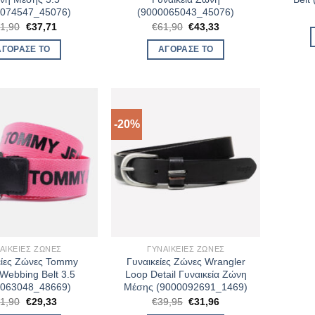
0074547_45076)
(9000065043_45076)
Original
Η
Original
Η
1,90
€
37,71
€
61,90
€
43,33
price
τρέχουσα
price
τρέχουσα
was:
τιμή
was:
τιμή
ΑΓΌΡΑΣΈ ΤΟ
ΑΓΌΡΑΣΈ ΤΟ
€41,90.
είναι:
€61,90.
είναι:
€37,71.
€43,33.
-20%
ΑΙΚΕΊΕΣ ΖΏΝΕΣ
ΓΥΝΑΙΚΕΊΕΣ ΖΏΝΕΣ
είες Ζώνες Tommy
Γυναικείες Ζώνες Wrangler
Webbing Belt 3.5
Loop Detail Γυναικεία Ζώνη
0063048_48669)
Μέσης (9000092691_1469)
Original
Η
Original
Η
1,90
€
29,33
€
39,95
€
31,96
price
τρέχουσα
price
τρέχουσα