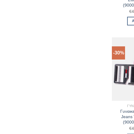
(900
€
4
-30%
ΓΥΝ
Γυναικ
Jeans 
(900
€
4