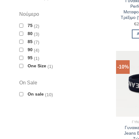
Γυναικ
Per
Μεταφορ
Νούμερο
Τρέξιμο 
€
2
75
2
80
3
85
7
90
4
95
1
One Size
1
-10%
On Sale
On sale
10
ΓΥΝ
Γυναικ
Jeans E
Ζώ