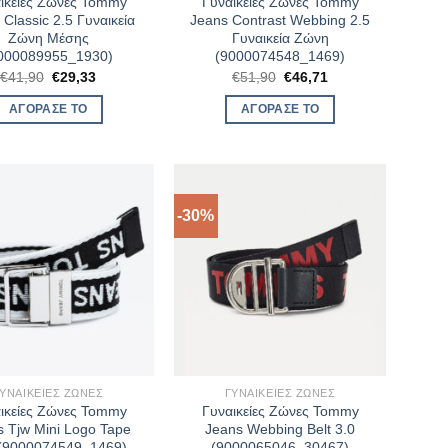
ικείες Ζώνες Tommy
Γυναικείες Ζώνες Tommy
 Classic 2.5 Γυναικεία
Jeans Contrast Webbing 2.5
Ζώνη Μέσης
Γυναικεία Ζώνη
000089955_1930)
(9000074548_1469)
Original
Η
Original
Η
€
41,90
€
29,33
€
51,90
€
46,71
price
τρέχουσα
price
τρέχουσα
was:
τιμή
was:
τιμή
ΑΓΌΡΑΣΈ ΤΟ
ΑΓΌΡΑΣΈ ΤΟ
€41,90.
είναι:
€51,90.
είναι:
€29,33.
€46,71.
-30%
ΥΝΑΙΚΕΊΕΣ ΖΏΝΕΣ
ΓΥΝΑΙΚΕΊΕΣ ΖΏΝΕΣ
ικείες Ζώνες Tommy
Γυναικείες Ζώνες Tommy
s Tjw Mini Logo Tape
Jeans Webbing Belt 3.0
 (9000074549_1469)
(9000065046_30467)