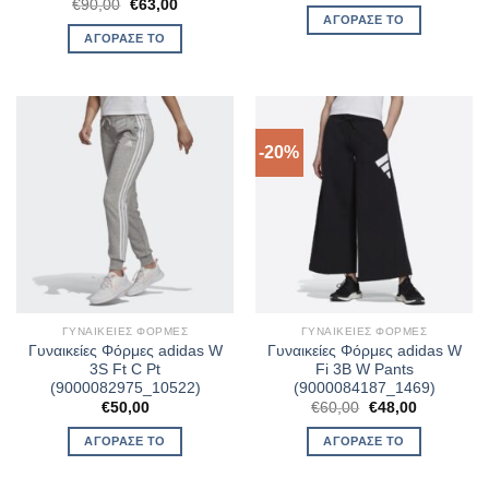
Original
Η
€
90,00
€
63,00
was:
τιμή
price
τρέχουσα
ΑΓΌΡΑΣΈ ΤΟ
€100,00.
είναι:
was:
τιμή
ΑΓΌΡΑΣΈ ΤΟ
€80,00.
€90,00.
είναι:
€63,00.
-20%
ΓΥΝΑΙΚΕΊΕΣ ΦΌΡΜΕΣ
ΓΥΝΑΙΚΕΊΕΣ ΦΌΡΜΕΣ
Γυναικείες Φόρμες adidas W
Γυναικείες Φόρμες adidas W
3S Ft C Pt
Fi 3B W Pants
(9000082975_10522)
(9000084187_1469)
Original
Η
€
50,00
€
60,00
€
48,00
price
τρέχουσα
was:
τιμή
ΑΓΌΡΑΣΈ ΤΟ
ΑΓΌΡΑΣΈ ΤΟ
€60,00.
είναι:
€48,00.