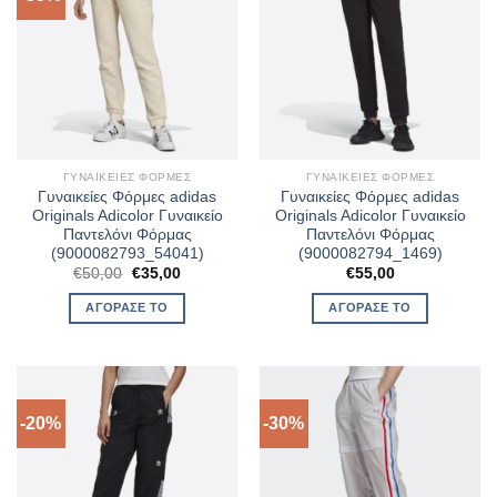
ΓΥΝΑΙΚΕΊΕΣ ΦΌΡΜΕΣ
ΓΥΝΑΙΚΕΊΕΣ ΦΌΡΜΕΣ
Γυναικείες Φόρμες adidas
Γυναικείες Φόρμες adidas
Originals Adicolor Γυναικείο
Originals Adicolor Γυναικείο
Παντελόνι Φόρμας
Παντελόνι Φόρμας
(9000082793_54041)
(9000082794_1469)
Original
Η
€
50,00
€
35,00
€
55,00
price
τρέχουσα
was:
τιμή
ΑΓΌΡΑΣΈ ΤΟ
ΑΓΌΡΑΣΈ ΤΟ
€50,00.
είναι:
€35,00.
-20%
-30%