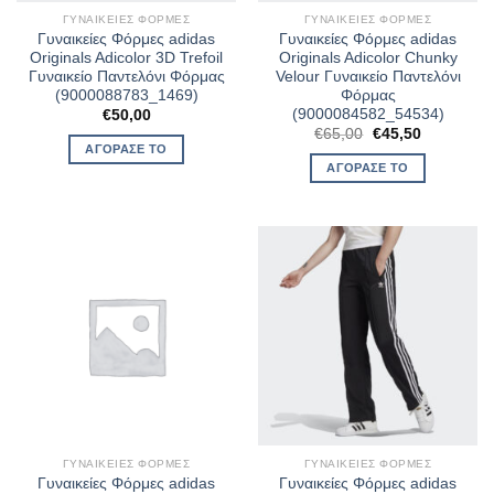
ΓΥΝΑΙΚΕΊΕΣ ΦΌΡΜΕΣ
ΓΥΝΑΙΚΕΊΕΣ ΦΌΡΜΕΣ
Γυναικείες Φόρμες adidas
Γυναικείες Φόρμες adidas
Originals Adicolor 3D Trefoil
Originals Adicolor Chunky
Γυναικείο Παντελόνι Φόρμας
Velour Γυναικείο Παντελόνι
(9000088783_1469)
Φόρμας
(9000084582_54534)
€
50,00
Original
Η
€
65,00
€
45,50
price
τρέχουσα
ΑΓΌΡΑΣΈ ΤΟ
was:
τιμή
ΑΓΌΡΑΣΈ ΤΟ
€65,00.
είναι:
€45,50.
ΓΥΝΑΙΚΕΊΕΣ ΦΌΡΜΕΣ
ΓΥΝΑΙΚΕΊΕΣ ΦΌΡΜΕΣ
Γυναικείες Φόρμες adidas
Γυναικείες Φόρμες adidas