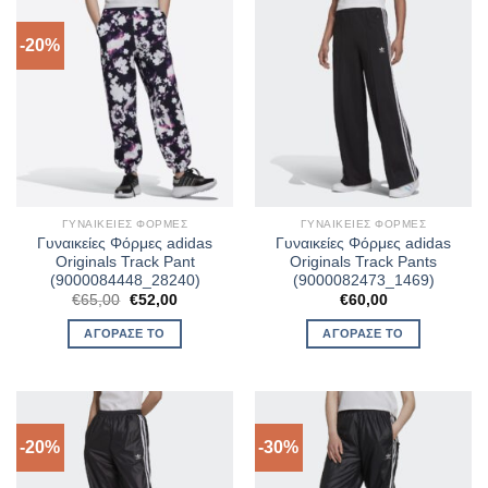
-20%
ΓΥΝΑΙΚΕΊΕΣ ΦΌΡΜΕΣ
ΓΥΝΑΙΚΕΊΕΣ ΦΌΡΜΕΣ
Γυναικείες Φόρμες adidas
Γυναικείες Φόρμες adidas
Originals Track Pant
Originals Track Pants
(9000084448_28240)
(9000082473_1469)
Original
Η
€
65,00
€
52,00
€
60,00
price
τρέχουσα
was:
τιμή
ΑΓΌΡΑΣΈ ΤΟ
ΑΓΌΡΑΣΈ ΤΟ
€65,00.
είναι:
€52,00.
-20%
-30%