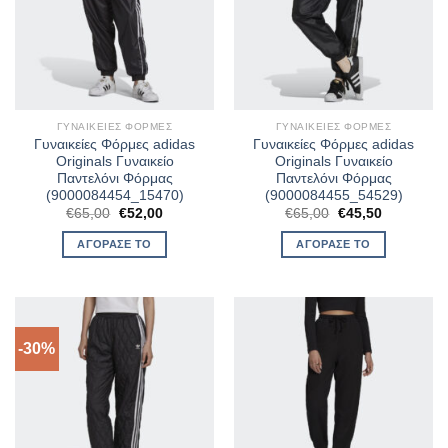
ΓΥΝΑΙΚΕΊΕΣ ΦΌΡΜΕΣ
ΓΥΝΑΙΚΕΊΕΣ ΦΌΡΜΕΣ
Γυναικείες Φόρμες adidas
Γυναικείες Φόρμες adidas
Originals Γυναικείο
Originals Γυναικείο
Παντελόνι Φόρμας
Παντελόνι Φόρμας
(9000084454_15470)
(9000084455_54529)
Original
Η
Original
Η
€
65,00
€
52,00
€
65,00
€
45,50
price
τρέχουσα
price
τρέχουσα
was:
τιμή
was:
τιμή
ΑΓΌΡΑΣΈ ΤΟ
ΑΓΌΡΑΣΈ ΤΟ
€65,00.
είναι:
€65,00.
είναι:
€52,00.
€45,50.
-30%