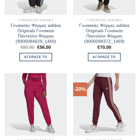
ΓΥΝΑΙΚΕΊΕΣ ΦΌΡΜΕΣ
ΓΥΝΑΙΚΕΊΕΣ ΦΌΡΜΕΣ
Γυναικείες Φόρμες adidas
Γυναικείες Φόρμες adidas
Originals Γυναικείο
Originals Γυναικείο
Παντελόνι Φόρμας
Παντελόνι Φόρμας
(9000084629_1469)
(9000098372_1469)
Original
Η
€
80,00
€
56,00
€
70,00
price
τρέχουσα
was:
τιμή
ΑΓΌΡΑΣΈ ΤΟ
ΑΓΌΡΑΣΈ ΤΟ
€80,00.
είναι:
€56,00.
-20%