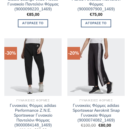
Γυναικείο Παντελόνι Φόρμας
Φόρμας
(9000098220_1469)
(9000097900_1469)
€
85,00
€
75,00
ΑΓΌΡΑΣΈ ΤΟ
ΑΓΌΡΑΣΈ ΤΟ
-30%
-20%
ΓΥΝΑΙΚΕΊΕΣ ΦΌΡΜΕΣ
ΓΥΝΑΙΚΕΊΕΣ ΦΌΡΜΕΣ
Γυναικείες Φόρμες adidas
Γυναικείες Φόρμες adidas
Performance Z.N.E.
Sportswear Aeroknit Snap
Sportswear Γυναικείο
Γυναικεία Φόρμα
Παντελόνι Φόρμας
(9000074082_1469)
(9000084148_1469)
Original
Η
€
100,00
€
80,00
price
τρέχουσα