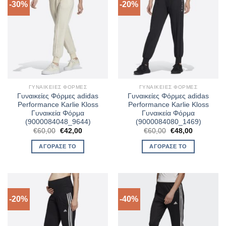
-30%
-20%
ΓΥΝΑΙΚΕΊΕΣ ΦΌΡΜΕΣ
ΓΥΝΑΙΚΕΊΕΣ ΦΌΡΜΕΣ
Γυναικείες Φόρμες adidas
Γυναικείες Φόρμες adidas
Performance Karlie Kloss
Performance Karlie Kloss
Γυναικεία Φόρμα
Γυναικεία Φόρμα
(9000084048_9644)
(9000084080_1469)
Original
Η
Original
Η
€
60,00
€
42,00
€
60,00
€
48,00
price
τρέχουσα
price
τρέχουσα
was:
τιμή
was:
τιμή
ΑΓΌΡΑΣΈ ΤΟ
ΑΓΌΡΑΣΈ ΤΟ
€60,00.
είναι:
€60,00.
είναι:
€42,00.
€48,00.
-20%
-40%