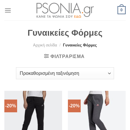
Skip
0
to
content
Γυναικείες Φόρμες
Αρχική σελίδα
/
Γυναικείες Φόρμες
ΦΙΛΤΡΆΡΙΣΜΑ
-20%
-20%