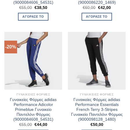
(9000084606_54531)
(9000086220_1469)
Original
Η
Original
Η
€
55,00
€
38,50
€
60,00
€
42,00
price
τρέχουσα
price
τρέχουσα
was:
τιμή
was:
τιμή
ΑΓΌΡΑΣΈ ΤΟ
ΑΓΌΡΑΣΈ ΤΟ
€55,00.
είναι:
€60,00.
είναι:
€38,50.
€42,00.
-20%
ΓΥΝΑΙΚΕΊΕΣ ΦΌΡΜΕΣ
ΓΥΝΑΙΚΕΊΕΣ ΦΌΡΜΕΣ
Γυναικείες Φόρμες adidas
Γυναικείες Φόρμες adidas
Performance Adicolor
Performance Essentials
Primeblue Γυναικείο
French Terry 3-Stripes
Παντελόνι Φόρμας
Γυναικείο Παντελόνι Φόρμας
(9000084608_54531)
(9000098128_1480)
Original
Η
€
55,00
€
44,00
€
50,00
price
τρέχουσα