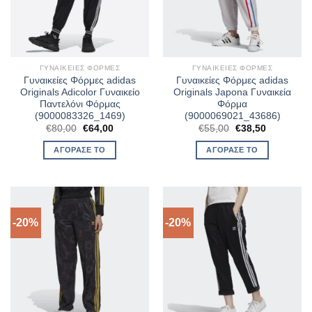
ΓΥΝΑΙΚΕΊΕΣ ΦΌΡΜΕΣ
ΓΥΝΑΙΚΕΊΕΣ ΦΌΡΜΕΣ
Γυναικείες Φόρμες adidas
Γυναικείες Φόρμες adidas
Originals Adicolor Γυναικείο
Originals Japona Γυναικεία
Παντελόνι Φόρμας
Φόρμα
(9000083326_1469)
(9000069021_43686)
Original
Η
Original
Η
€
80,00
€
64,00
€
55,00
€
38,50
price
τρέχουσα
price
τρέχουσα
was:
τιμή
was:
τιμή
ΑΓΌΡΑΣΈ ΤΟ
ΑΓΌΡΑΣΈ ΤΟ
€80,00.
είναι:
€55,00.
είναι:
€64,00.
€38,50.
-20%
-20%