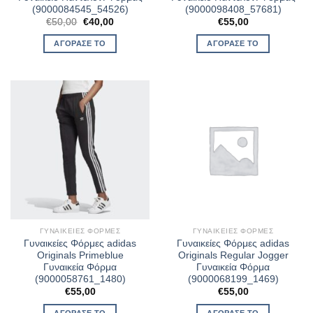
(9000084545_54526)
(9000098408_57681)
Original
Η
€
50,00
€
40,00
€
55,00
price
τρέχουσα
was:
τιμή
ΑΓΌΡΑΣΈ ΤΟ
ΑΓΌΡΑΣΈ ΤΟ
€50,00.
είναι:
€40,00.
ΓΥΝΑΙΚΕΊΕΣ ΦΌΡΜΕΣ
ΓΥΝΑΙΚΕΊΕΣ ΦΌΡΜΕΣ
Γυναικείες Φόρμες adidas
Γυναικείες Φόρμες adidas
Originals Primeblue
Originals Regular Jogger
Γυναικεία Φόρμα
Γυναικεία Φόρμα
(9000058761_1480)
(9000068199_1469)
€
55,00
€
55,00
ΑΓΌΡΑΣΈ ΤΟ
ΑΓΌΡΑΣΈ ΤΟ