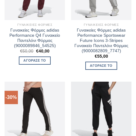
ΓΥΝΑΙΚΕΊΕΣ ΦΌΡΜΕΣ
ΓΥΝΑΙΚΕΊΕΣ ΦΌΡΜΕΣ
Γυναικείες Φόρμες adidas
Γυναικείες Φόρμες adidas
Performance Q4 Γυναικείο
Performance Sportswear
Παντελόνι Φόρμας
Future Icons 3-Stripes
(9000089846_54525)
Γυναικείο Παντελόνι Φόρμας
(9000082809_7747)
Original
Η
€
50,00
€
40,00
price
τρέχουσα
€
55,00
was:
τιμή
ΑΓΌΡΑΣΈ ΤΟ
€50,00.
είναι:
ΑΓΌΡΑΣΈ ΤΟ
€40,00.
-30%