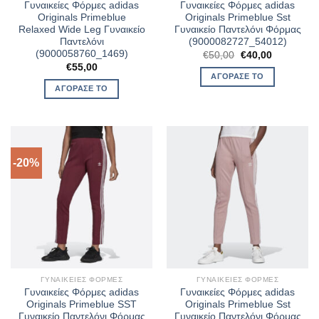
Γυναικείες Φόρμες adidas
Γυναικείες Φόρμες adidas
Originals Primeblue
Originals Primeblue Sst
Relaxed Wide Leg Γυναικείο
Γυναικείο Παντελόνι Φόρμας
Παντελόνι
(9000082727_54012)
(9000058760_1469)
Original
Η
€
50,00
€
40,00
price
τρέχουσα
€
55,00
was:
τιμή
ΑΓΌΡΑΣΈ ΤΟ
€50,00.
είναι:
ΑΓΌΡΑΣΈ ΤΟ
€40,00.
-20%
ΓΥΝΑΙΚΕΊΕΣ ΦΌΡΜΕΣ
ΓΥΝΑΙΚΕΊΕΣ ΦΌΡΜΕΣ
Γυναικείες Φόρμες adidas
Γυναικείες Φόρμες adidas
Originals Primeblue SST
Originals Primeblue Sst
Γυναικείο Παντελόνι Φόρμας
Γυναικείο Παντελόνι Φόρμας