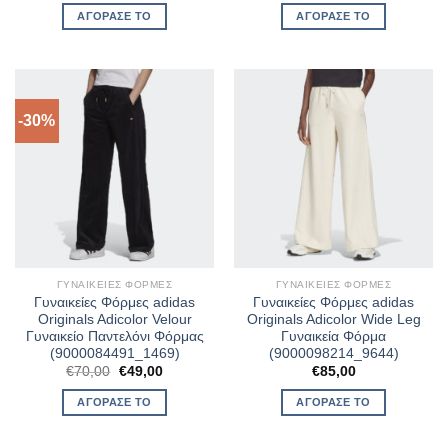
was:
τιμή
ΑΓΌΡΑΣΈ ΤΟ
ΑΓΌΡΑΣΈ ΤΟ
€50,00.
είναι:
€40,00.
-30%
ΓΥΝΑΙΚΕΊΕΣ ΦΌΡΜΕΣ
ΓΥΝΑΙΚΕΊΕΣ ΦΌΡΜΕΣ
Γυναικείες Φόρμες adidas
Γυναικείες Φόρμες adidas
Originals Adicolor Velour
Originals Adicolor Wide Leg
Γυναικείο Παντελόνι Φόρμας
Γυναικεία Φόρμα
(9000084491_1469)
(9000098214_9644)
Original
Η
€
70,00
€
49,00
€
85,00
price
τρέχουσα
was:
τιμή
ΑΓΌΡΑΣΈ ΤΟ
ΑΓΌΡΑΣΈ ΤΟ
€70,00.
είναι:
€49,00.