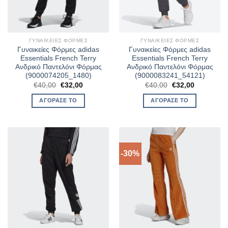
ΓΥΝΑΙΚΕΊΕΣ ΦΌΡΜΕΣ
ΓΥΝΑΙΚΕΊΕΣ ΦΌΡΜΕΣ
Γυναικείες Φόρμες adidas
Γυναικείες Φόρμες adidas
Essentials French Terry
Essentials French Terry
Ανδρικό Παντελόνι Φόρμας
Ανδρικό Παντελόνι Φόρμας
(9000074205_1480)
(9000083241_54121)
Original
Η
Original
Η
€
40,00
€
32,00
€
40,00
€
32,00
price
τρέχουσα
price
τρέχουσα
was:
τιμή
was:
τιμή
ΑΓΌΡΑΣΈ ΤΟ
ΑΓΌΡΑΣΈ ΤΟ
€40,00.
είναι:
€40,00.
είναι:
€32,00.
€32,00.
-30%