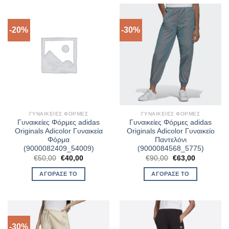
-20%
-30%
ΓΥΝΑΙΚΕΊΕΣ ΦΌΡΜΕΣ
ΓΥΝΑΙΚΕΊΕΣ ΦΌΡΜΕΣ
Γυναικείες Φόρμες adidas
Γυναικείες Φόρμες adidas
Originals Adicolor Γυναικεία
Originals Adicolor Γυναικείο
Φόρμα
Παντελόνι
(9000082409_54009)
(9000084568_5775)
Original
Η
Original
Η
€
50,00
€
40,00
€
90,00
€
63,00
price
τρέχουσα
price
τρέχουσα
was:
τιμή
was:
τιμή
ΑΓΌΡΑΣΈ ΤΟ
ΑΓΌΡΑΣΈ ΤΟ
€50,00.
είναι:
€90,00.
είναι:
€40,00.
€63,00.
-30%