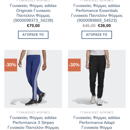
ΓΥΝΑΙΚΕΊΕΣ ΦΌΡΜΕΣ
ΓΥΝΑΙΚΕΊΕΣ ΦΌΡΜΕΣ
Γυναικείες Φόρμες adidas
Γυναικείες Φόρμες adidas
Originals Γυναικείο
Perfomance Essentials
Παντελόνι Φόρμας
Γυναικείο Παντελόνι Φόρμας
(9000098373_34238)
(9000089869_54523)
Original
Η
€
70,00
€
45,00
€
36,00
price
τρέχουσα
was:
τιμή
ΑΓΌΡΑΣΈ ΤΟ
ΑΓΌΡΑΣΈ ΤΟ
€45,00.
είναι:
€36,00.
-30%
-30%
ΓΥΝΑΙΚΕΊΕΣ ΦΌΡΜΕΣ
ΓΥΝΑΙΚΕΊΕΣ ΦΌΡΜΕΣ
Γυναικείες Φόρμες adidas
Γυναικείες Φόρμες adidas
Performance 3 Stripes
Performance Adapt
Γυναικείο Παντελόνι Φόρμας
Γυναικεία Φόρμα