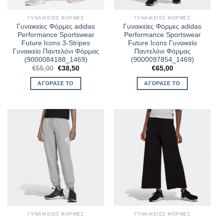
ΓΥΝΑΙΚΕΊΕΣ ΦΌΡΜΕΣ
ΓΥΝΑΙΚΕΊΕΣ ΦΌΡΜΕΣ
Γυναικείες Φόρμες adidas
Γυναικείες Φόρμες adidas
Performance Sportswear
Performance Sportswear
Future Icons 3-Stripes
Future Icons Γυναικείο
Γυναικείο Παντελόνι Φόρμας
Παντελόνι Φόρμας
(9000084188_1469)
(9000097854_1469)
Original
Η
€
55,00
€
38,50
€
65,00
price
τρέχουσα
was:
τιμή
ΑΓΌΡΑΣΈ ΤΟ
ΑΓΌΡΑΣΈ ΤΟ
€55,00.
είναι:
€38,50.
ΓΥΝΑΙΚΕΊΕΣ ΦΌΡΜΕΣ
ΓΥΝΑΙΚΕΊΕΣ ΦΌΡΜΕΣ