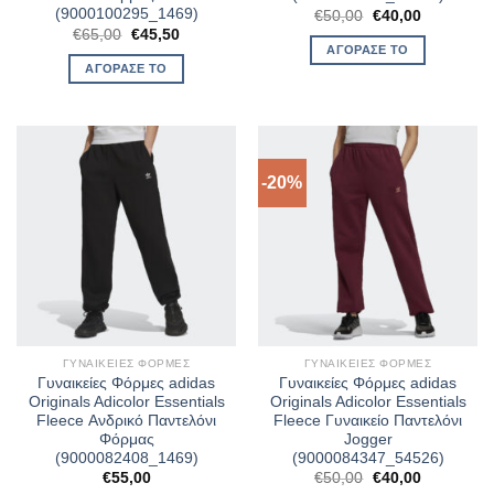
(9000100295_1469)
Original
Η
€
50,00
€
40,00
price
τρέχουσα
Original
Η
€
65,00
€
45,50
was:
τιμή
price
τρέχουσα
ΑΓΌΡΑΣΈ ΤΟ
€50,00.
είναι:
was:
τιμή
ΑΓΌΡΑΣΈ ΤΟ
€40,00.
€65,00.
είναι:
€45,50.
-20%
ΓΥΝΑΙΚΕΊΕΣ ΦΌΡΜΕΣ
ΓΥΝΑΙΚΕΊΕΣ ΦΌΡΜΕΣ
Γυναικείες Φόρμες adidas
Γυναικείες Φόρμες adidas
Originals Adicolor Essentials
Originals Adicolor Essentials
Fleece Ανδρικό Παντελόνι
Fleece Γυναικείο Παντελόνι
Φόρμας
Jogger
(9000082408_1469)
(9000084347_54526)
Original
Η
€
55,00
€
50,00
€
40,00
price
τρέχουσα