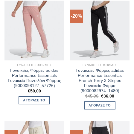
-20%
ΓΥΝΑΙΚΕΊΕΣ ΦΌΡΜΕΣ
ΓΥΝΑΙΚΕΊΕΣ ΦΌΡΜΕΣ
Γυναικείες Φόρμες adidas
Γυναικείες Φόρμες adidas
Performance Essentials
Performance Essentias
Γυναικείο Παντελόνι Φόρμας
French Terry 3-Stripes
(9000098127_57726)
Γυναικεία Φόρμα
(9000082974_1480)
€
50,00
Original
Η
€
45,00
€
36,00
price
τρέχουσα
ΑΓΌΡΑΣΈ ΤΟ
was:
τιμή
ΑΓΌΡΑΣΈ ΤΟ
€45,00.
είναι:
€36,00.