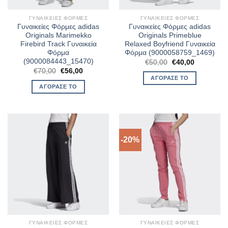
ΓΥΝΑΙΚΕΊΕΣ ΦΌΡΜΕΣ
ΓΥΝΑΙΚΕΊΕΣ ΦΌΡΜΕΣ
Γυναικείες Φόρμες adidas
Γυναικείες Φόρμες adidas
Originals Marimekko
Originals Primeblue
Firebird Track Γυναικεία
Relaxed Boyfriend Γυναικεία
Φόρμα
Φόρμα (9000058759_1469)
(9000084443_15470)
Original
Η
€
50,00
€
40,00
price
τρέχουσα
Original
Η
€
70,00
€
56,00
was:
τιμή
price
τρέχουσα
ΑΓΌΡΑΣΈ ΤΟ
€50,00.
είναι:
was:
τιμή
ΑΓΌΡΑΣΈ ΤΟ
€40,00.
€70,00.
είναι:
€56,00.
-20%
ΓΥΝΑΙΚΕΊΕΣ ΦΌΡΜΕΣ
ΓΥΝΑΙΚΕΊΕΣ ΦΌΡΜΕΣ