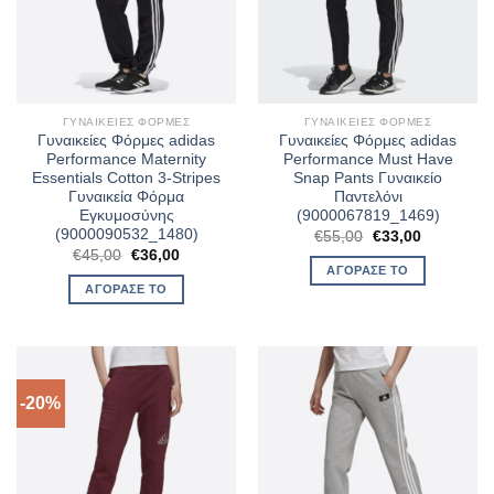
ΓΥΝΑΙΚΕΊΕΣ ΦΌΡΜΕΣ
ΓΥΝΑΙΚΕΊΕΣ ΦΌΡΜΕΣ
Γυναικείες Φόρμες adidas
Γυναικείες Φόρμες adidas
Performance Maternity
Performance Must Have
Essentials Cotton 3-Stripes
Snap Pants Γυναικείο
Γυναικεία Φόρμα
Παντελόνι
Εγκυμοσύνης
(9000067819_1469)
(9000090532_1480)
Original
Η
€
55,00
€
33,00
price
τρέχουσα
Original
Η
€
45,00
€
36,00
was:
τιμή
price
τρέχουσα
ΑΓΌΡΑΣΈ ΤΟ
€55,00.
είναι:
was:
τιμή
ΑΓΌΡΑΣΈ ΤΟ
€33,00.
€45,00.
είναι:
€36,00.
-20%