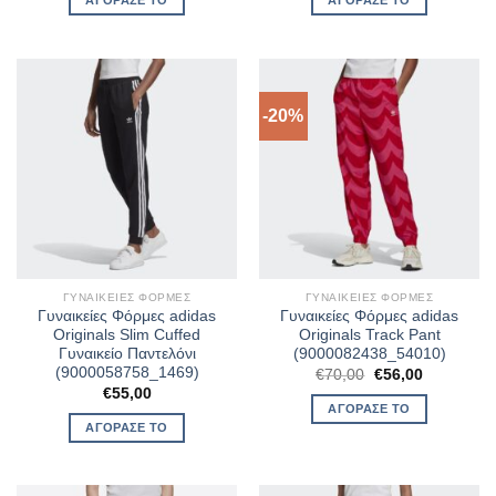
-20%
ΓΥΝΑΙΚΕΊΕΣ ΦΌΡΜΕΣ
ΓΥΝΑΙΚΕΊΕΣ ΦΌΡΜΕΣ
Γυναικείες Φόρμες adidas
Γυναικείες Φόρμες adidas
Originals Slim Cuffed
Originals Track Pant
Γυναικείο Παντελόνι
(9000082438_54010)
(9000058758_1469)
Original
Η
€
70,00
€
56,00
price
τρέχουσα
€
55,00
was:
τιμή
ΑΓΌΡΑΣΈ ΤΟ
€70,00.
είναι:
ΑΓΌΡΑΣΈ ΤΟ
€56,00.