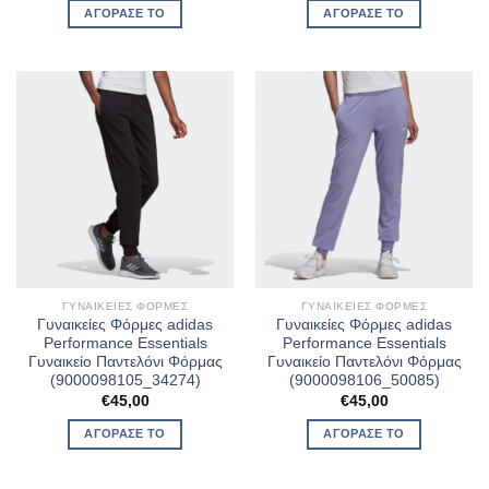
was:
τιμή
ΑΓΌΡΑΣΈ ΤΟ
ΑΓΌΡΑΣΈ ΤΟ
€55,00.
είναι:
€44,00.
ΓΥΝΑΙΚΕΊΕΣ ΦΌΡΜΕΣ
ΓΥΝΑΙΚΕΊΕΣ ΦΌΡΜΕΣ
Γυναικείες Φόρμες adidas
Γυναικείες Φόρμες adidas
Performance Essentials
Performance Essentials
Γυναικείο Παντελόνι Φόρμας
Γυναικείο Παντελόνι Φόρμας
(9000098105_34274)
(9000098106_50085)
€
45,00
€
45,00
ΑΓΌΡΑΣΈ ΤΟ
ΑΓΌΡΑΣΈ ΤΟ