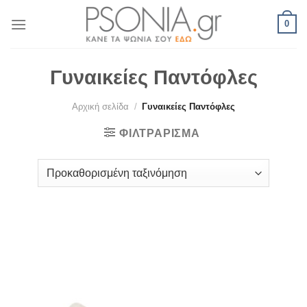
Skip
0
to
content
Γυναικείες Παντόφλες
Αρχική σελίδα
/
Γυναικείες Παντόφλες
ΦΙΛΤΡΆΡΙΣΜΑ