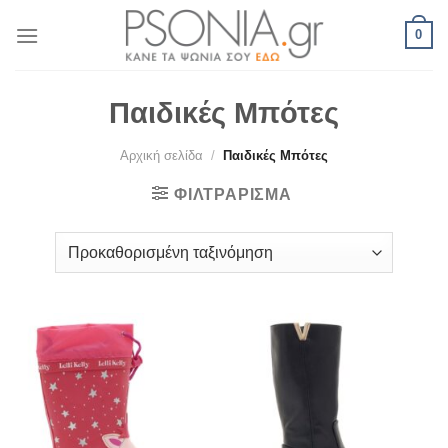
Skip
0
to
content
Παιδικές Μπότες
Αρχική σελίδα
/
Παιδικές Μπότες
ΦΙΛΤΡΆΡΙΣΜΑ