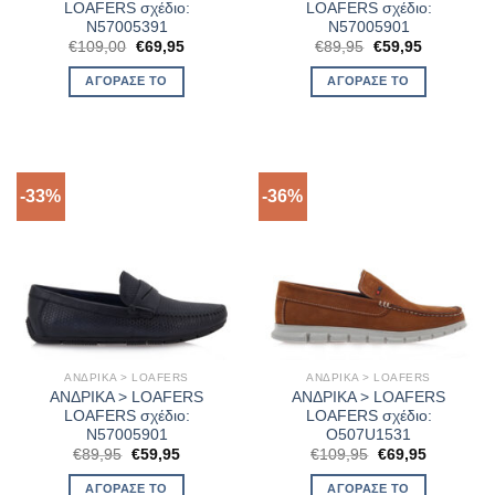
LOAFERS σχέδιο:
LOAFERS σχέδιο:
N57005391
N57005901
Original
Η
Original
Η
€
109,00
€
69,95
€
89,95
€
59,95
price
τρέχουσα
price
τρέχουσα
was:
τιμή
was:
τιμή
ΑΓΌΡΑΣΈ ΤΟ
ΑΓΌΡΑΣΈ ΤΟ
€109,00.
είναι:
€89,95.
είναι:
€69,95.
€59,95.
-33%
-36%
ΑΝΔΡΙΚΑ > LOAFERS
ΑΝΔΡΙΚΑ > LOAFERS
ΑΝΔΡΙΚΑ > LOAFERS
ΑΝΔΡΙΚΑ > LOAFERS
LOAFERS σχέδιο:
LOAFERS σχέδιο:
N57005901
O507U1531
Original
Η
Original
Η
€
89,95
€
59,95
€
109,95
€
69,95
price
τρέχουσα
price
τρέχουσα
was:
τιμή
was:
τιμή
ΑΓΌΡΑΣΈ ΤΟ
ΑΓΌΡΑΣΈ ΤΟ