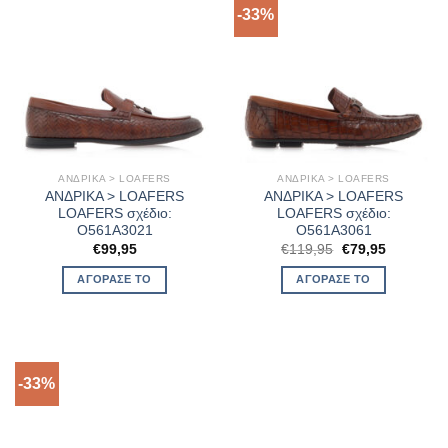
-33%
ΑΝΔΡΙΚΑ > LOAFERS
ΑΝΔΡΙΚΑ > LOAFERS
ΑΝΔΡΙΚΑ > LOAFERS
ΑΝΔΡΙΚΑ > LOAFERS
LOAFERS σχέδιο:
LOAFERS σχέδιο:
O561A3021
O561A3061
Original
Η
€
99,95
€
119,95
€
79,95
price
τρέχουσα
was:
τιμή
ΑΓΌΡΑΣΈ ΤΟ
ΑΓΌΡΑΣΈ ΤΟ
€119,95.
είναι:
€79,95.
-33%