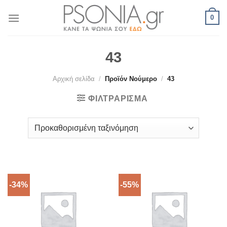
Skip
0
to
content
43
Αρχική σελίδα
/
Προϊόν Νούμερο
/
43
ΦΙΛΤΡΆΡΙΣΜΑ
-34%
-55%