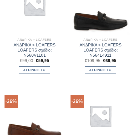
ΑΝΔΡΙΚΑ > LOAFERS
ΑΝΔΡΙΚΑ > LOAFERS
ΑΝΔΡΙΚΑ > LOAFERS
ΑΝΔΡΙΚΑ > LOAFERS
LOAFERS σχέδιο:
LOAFERS σχέδιο:
N560V1101
N564L4911
Original
Η
Original
Η
€
99,00
€
59,95
€
109,95
€
69,95
price
τρέχουσα
price
τρέχουσα
was:
τιμή
was:
τιμή
ΑΓΌΡΑΣΈ ΤΟ
ΑΓΌΡΑΣΈ ΤΟ
€99,00.
είναι:
€109,95.
είναι:
€59,95.
€69,95.
-36%
-36%