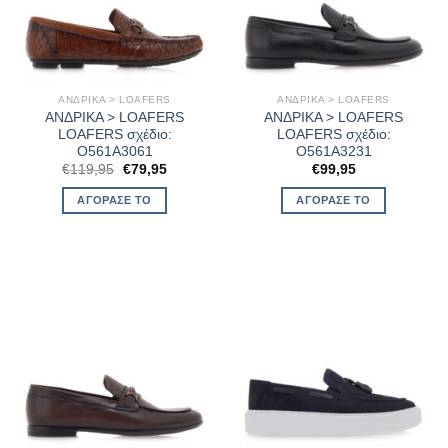
ΑΝΔΡΙΚΑ > LOAFERS
ΑΝΔΡΙΚΑ > LOAFERS
ΑΝΔΡΙΚΑ > LOAFERS
ΑΝΔΡΙΚΑ > LOAFERS
LOAFERS σχέδιο:
LOAFERS σχέδιο:
O561A3061
O561A3231
Original
Η
€
119,95
€
79,95
€
99,95
price
τρέχουσα
was:
τιμή
ΑΓΌΡΑΣΈ ΤΟ
ΑΓΌΡΑΣΈ ΤΟ
€119,95.
είναι:
€79,95.