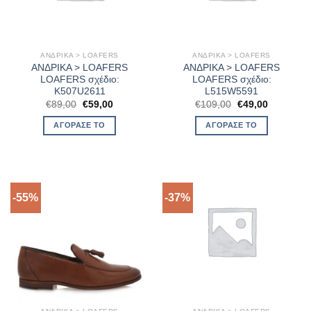
ΑΝΔΡΙΚΑ > LOAFERS
ΑΝΔΡΙΚΑ > LOAFERS
ΑΝΔΡΙΚΑ > LOAFERS
ΑΝΔΡΙΚΑ > LOAFERS
LOAFERS σχέδιο:
LOAFERS σχέδιο:
K507U2611
L515W5591
Original
Η
Original
Η
€
89,00
€
59,00
€
109,00
€
49,00
price
τρέχουσα
price
τρέχουσα
was:
τιμή
was:
τιμή
ΑΓΌΡΑΣΈ ΤΟ
ΑΓΌΡΑΣΈ ΤΟ
€89,00.
είναι:
€109,00.
είναι:
€59,00.
€49,00.
-55%
-37%