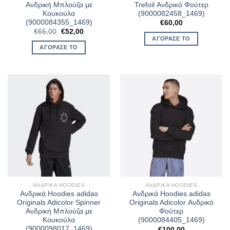
Ανδρική Μπλούζα με
Trefoil Ανδρικό Φούτερ
Κουκούλα
(9000082458_1469)
(9000084355_1469)
€
60,00
Original
Η
€
65,00
€
52,00
price
τρέχουσα
ΑΓΌΡΑΣΈ ΤΟ
was:
τιμή
ΑΓΌΡΑΣΈ ΤΟ
€65,00.
είναι:
€52,00.
ΑΝΔΡΙΚΆ HOODIES
ΑΝΔΡΙΚΆ HOODIES
Ανδρικά Hoodies adidas
Ανδρικά Hoodies adidas
Originals Adicolor Spinner
Originals Adicolor Ανδρικό
Ανδρική Μπλούζα με
Φούτερ
Κουκούλα
(9000084405_1469)
(9000098017_1469)
€
100,00