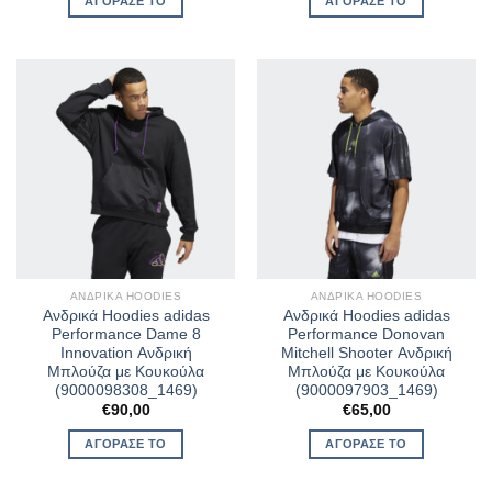
ΑΓΌΡΑΣΈ ΤΟ
ΑΓΌΡΑΣΈ ΤΟ
€90,00.
είναι:
€63,00.
ΑΝΔΡΙΚΆ HOODIES
ΑΝΔΡΙΚΆ HOODIES
Ανδρικά Hoodies adidas
Ανδρικά Hoodies adidas
Performance Dame 8
Performance Donovan
Innovation Ανδρική
Mitchell Shooter Ανδρική
Μπλούζα με Κουκούλα
Μπλούζα με Κουκούλα
(9000098308_1469)
(9000097903_1469)
€
90,00
€
65,00
ΑΓΌΡΑΣΈ ΤΟ
ΑΓΌΡΑΣΈ ΤΟ