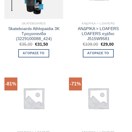
SKATEBOARDS
ΑΝΔΡΙΚΑ > LOAFERS
Skateboards Athlopaidia 3Κ
ΑΝΔΡΙΚΑ > LOAFERS
Τροχοσανίδα
LOAFERS σχέδιο:
(3229100088_424)
J515W9581
Original
Η
Original
Η
€
35,00
€
31,50
€
109,00
€
29,00
price
τρέχουσα
price
τρέχουσα
was:
τιμή
was:
τιμή
ΑΓΌΡΑΣΈ ΤΟ
ΑΓΌΡΑΣΈ ΤΟ
€35,00.
είναι:
€109,00.
είναι:
€31,50.
€29,00.
-81%
-71%