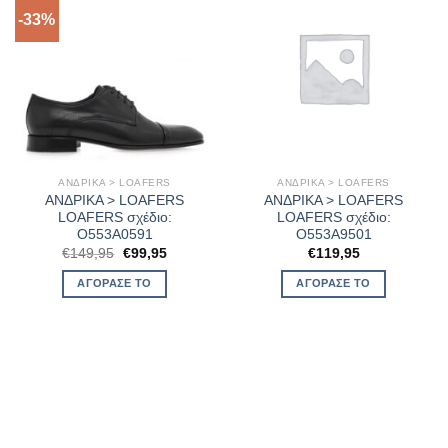
-33%
ΑΝΔΡΙΚΑ > LOAFERS
ΑΝΔΡΙΚΑ > LOAFERS
ΑΝΔΡΙΚΑ > LOAFERS
ΑΝΔΡΙΚΑ > LOAFERS
LOAFERS σχέδιο:
LOAFERS σχέδιο:
O553A0591
O553A9501
Original
Η
€
149,95
€
99,95
€
119,95
price
τρέχουσα
was:
τιμή
ΑΓΌΡΑΣΈ ΤΟ
ΑΓΌΡΑΣΈ ΤΟ
€149,95.
είναι:
€99,95.