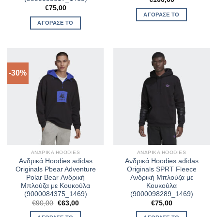
€
75,00
ΑΓΌΡΑΣΈ ΤΟ
ΑΓΌΡΑΣΈ ΤΟ
-30%
ΑΝΔΡΙΚΆ HOODIES
ΑΝΔΡΙΚΆ HOODIES
Ανδρικά Hoodies adidas
Ανδρικά Hoodies adidas
Originals Pbear Adventure
Originals SPRT Fleece
Polar Bear Ανδρική
Ανδρική Μπλούζα με
Μπλούζα με Κουκούλα
Κουκούλα
(9000084375_1469)
(9000098289_1469)
Original
Η
€
90,00
€
63,00
€
75,00
price
τρέχουσα
was:
τιμή