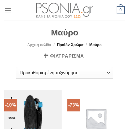
Skip
0
to
content
Μαύρο
Αρχική σελίδα
/
Προϊόν Χρώμα
/
Μαύρο
ΦΙΛΤΡΆΡΙΣΜΑ
-10%
-73%