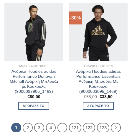
-30%
ΑΝΔΡΙΚΆ HOODIES
ΑΝΔΡΙΚΆ HOODIES
Ανδρικά Hoodies adidas
Ανδρικά Hoodies adidas
Performance Donovan
Performance Essentials
Mitchell Ανδρική Μπλούζα
Ανδρική Μπλούζα Με
με Κουκούλα
Κουκούλα
(9000097905_1469)
(9000083095_1469)
Original
Η
€
80,00
€
55,00
€
38,50
price
τρέχουσα
was:
τιμή
ΑΓΌΡΑΣΈ ΤΟ
ΑΓΌΡΑΣΈ ΤΟ
€55,00.
είναι:
€38,50.
1
2
3
4
…
121
122
123