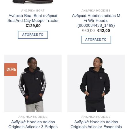
ΑΝΔΡΙΚΆ BOAT
ΑΝΔΡΙΚΆ HOODIES
Ανδρικά Boat Boat ανδρικά
Ανδρικά Hoodies adidas M
Sea And City Μαύρο Tractor
Fi Wtr Hoodie
(9000084438_1469)
€
129,00
Original
Η
€
60,00
€
42,00
price
τρέχουσα
ΑΓΌΡΑΣΈ ΤΟ
was:
τιμή
ΑΓΌΡΑΣΈ ΤΟ
€60,00.
είναι:
€42,00.
-20%
ΑΝΔΡΙΚΆ HOODIES
ΑΝΔΡΙΚΆ HOODIES
Ανδρικά Hoodies adidas
Ανδρικά Hoodies adidas
Originals Adicolor 3-Stripes
Originals Adicolor Essentials