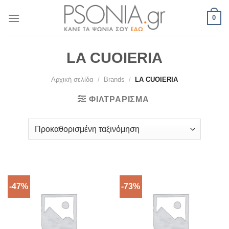
Skip
0
to
content
LA CUOIERIA
Αρχική σελίδα
/
Brands
/
LA CUOIERIA
ΦΙΛΤΡΆΡΙΣΜΑ
-47%
-73%