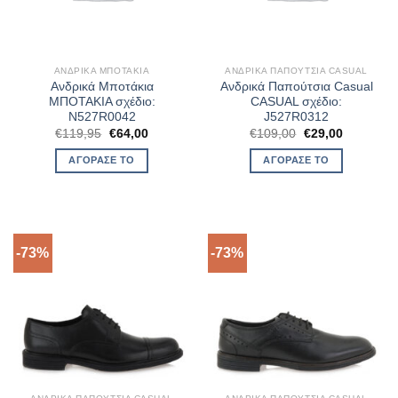
ΑΝΔΡΙΚΆ ΜΠΟΤΆΚΙΑ
ΑΝΔΡΙΚΆ ΠΑΠΟΎΤΣΙΑ CASUAL
Ανδρικά Μποτάκια
Ανδρικά Παπούτσια Casual
ΜΠΟΤΑΚΙΑ σχέδιο:
CASUAL σχέδιο:
N527R0042
J527R0312
Original
Η
Original
Η
€
119,95
€
64,00
€
109,00
€
29,00
price
τρέχουσα
price
τρέχουσα
was:
τιμή
was:
τιμή
ΑΓΌΡΑΣΈ ΤΟ
ΑΓΌΡΑΣΈ ΤΟ
€119,95.
είναι:
€109,00.
είναι:
€64,00.
€29,00.
-73%
-73%