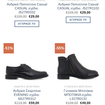
ΑΝΔΡΙΚΆ ΠΑΠΟΎΤΣΙΑ CASUAL
ΑΝΔΡΙΚΆ ΠΑΠΟΎΤΣΙΑ CASUAL
Ανδρικά Παπούτσια Casual
Ανδρικά Παπούτσια Casual
CASUAL σχέδιο:
CASUAL σχέδιο: J527R1102
J527R0332
Original
Η
€
109,00
€
29,00
price
τρέχουσα
Original
Η
€
109,00
€
29,00
was:
τιμή
price
τρέχουσα
ΑΓΌΡΑΣΈ ΤΟ
€109,00.
είναι:
was:
τιμή
ΑΓΌΡΑΣΈ ΤΟ
€29,00.
€109,00.
είναι:
€29,00.
-51%
-55%
ΑΝΔΡΙΚΆ ΣΚΑΡΠΊΝΙΑ
ΓΥΝΑΙΚΕΊΑ ΜΠΟΤΆΚΙΑ
Ανδρικά Σκαρπίνια
Γυναικεία Μποτάκια
EVENING σχέδιο:
ΜΠΟΤΑΚΙΑ σχέδιο:
N527R0312
L327R0132
Original
Η
Original
Η
€
119,95
€
59,00
€
109,00
€
49,00