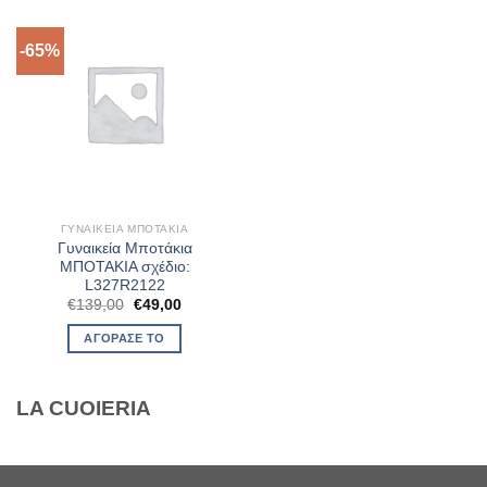
-65%
ΓΥΝΑΙΚΕΊΑ ΜΠΟΤΆΚΙΑ
Γυναικεία Μποτάκια
ΜΠΟΤΑΚΙΑ σχέδιο:
L327R2122
Original
Η
€
139,00
€
49,00
price
τρέχουσα
was:
τιμή
ΑΓΌΡΑΣΈ ΤΟ
€139,00.
είναι:
€49,00.
LA CUOIERIA