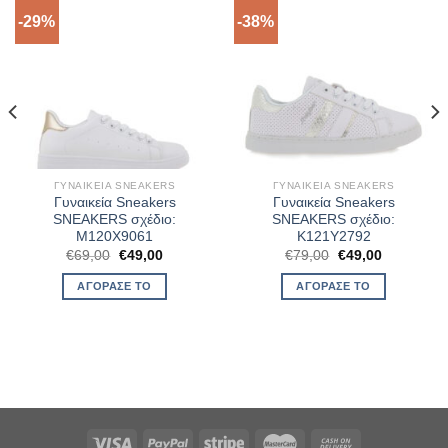
-29%
-38%
ΓΥΝΑΙΚΕΊΑ SNEAKERS
ΓΥΝΑΙΚΕΊΑ SNEAKERS
Γυναικεία Sneakers
Γυναικεία Sneakers
SNEAKERS σχέδιο:
SNEAKERS σχέδιο:
M120X9061
K121Y2792
Original
Η
Original
Η
€
69,00
€
49,00
€
79,00
€
49,00
α
price
τρέχουσα
price
τρέχουσα
was:
τιμή
was:
τιμή
ΑΓΌΡΑΣΈ ΤΟ
ΑΓΌΡΑΣΈ ΤΟ
€69,00.
είναι:
€79,00.
είναι:
€49,00.
€49,00.