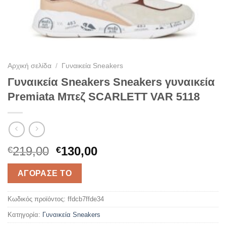
Αρχική σελίδα
/
Γυναικεία Sneakers
Γυναικεία Sneakers Sneakers γυναικεία
Premiata Μπεζ SCARLETT VAR 5118
Original
Η
219,00
130,00
€
€
price
τρέχουσα
was:
τιμή
ΑΓΌΡΑΣΈ ΤΟ
€219,00.
είναι:
€130,00.
Κωδικός προϊόντος:
ffdcb7ffde34
Κατηγορία:
Γυναικεία Sneakers