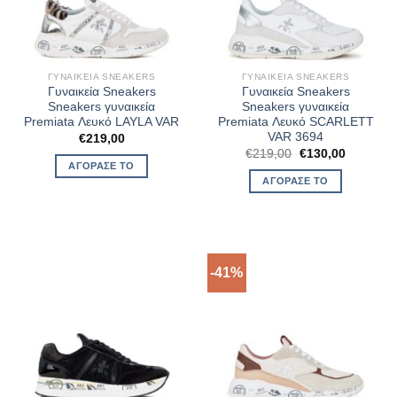
ΓΥΝΑΙΚΕΊΑ SNEAKERS
ΓΥΝΑΙΚΕΊΑ SNEAKERS
Γυναικεία Sneakers
Γυναικεία Sneakers
Sneakers γυναικεία
Sneakers γυναικεία
Premiata Λευκό LAYLA VAR
Premiata Λευκό SCARLETT
VAR 3694
€
219,00
Original
Η
€
219,00
€
130,00
price
τρέχουσ
ΑΓΌΡΑΣΈ ΤΟ
was:
τιμή
ΑΓΌΡΑΣΈ ΤΟ
€219,00.
είναι:
€130,00.
-41%