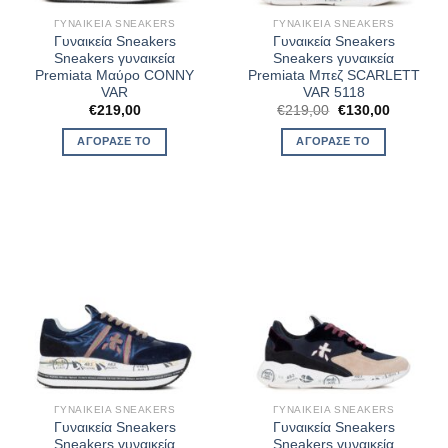
ΓΥΝΑΙΚΕΊΑ SNEAKERS
ΓΥΝΑΙΚΕΊΑ SNEAKERS
Γυναικεία Sneakers
Γυναικεία Sneakers
Sneakers γυναικεία
Sneakers γυναικεία
Premiata Μαύρο CONNY
Premiata Μπεζ SCARLETT
VAR
VAR 5118
Original
Η
€
219,00
€
219,00
€
130,00
price
τρέχουσ
was:
τιμή
ΑΓΌΡΑΣΈ ΤΟ
ΑΓΌΡΑΣΈ ΤΟ
€219,00.
είναι:
€130,00.
ΓΥΝΑΙΚΕΊΑ SNEAKERS
ΓΥΝΑΙΚΕΊΑ SNEAKERS
Γυναικεία Sneakers
Γυναικεία Sneakers
Sneakers γυναικεία
Sneakers γυναικεία