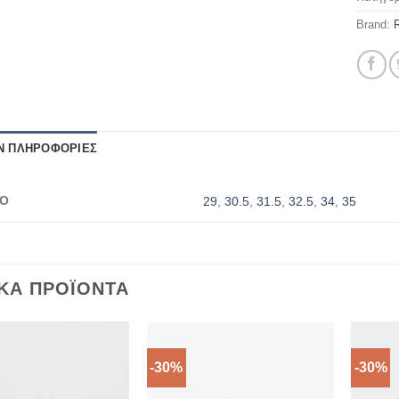
Brand:
Ν ΠΛΗΡΟΦΟΡΊΕΣ
ΡΟ
29
,
30.5
,
31.5
,
32.5
,
34
,
35
ΙΚΆ ΠΡΟΪΌΝΤΑ
-30%
-30%