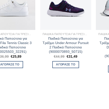
ΠΑΙΔΙΚΆ ΠΑΠΟΎΤΣΙΑ ΓΙΑ ΤΡΈΞΙΜΟ
ΠΑΙΔΙΚΆ ΠΑΠΟΎΤΣΙΑ ΓΙΑ ΤΡΈΞΙΜΟ
ικά Παπούτσια για
Παιδικά Παπούτσια για
Πα
Fila Tennis Classic 3
Τρέξιμο Under Armour Pursuit
Τρέξι
αιδικά Παπούτσια
2 Παιδικά Παπούτσια
D
00025503_32291)
(9000070893_50715)
(9
Original
Η
Original
Η
36,99
€
25,89
€
44,99
€
31,49
price
τρέχουσα
price
τρέχουσα
was:
τιμή
was:
τιμή
ΑΓΌΡΑΣΈ ΤΟ
ΑΓΌΡΑΣΈ ΤΟ
€36,99.
είναι:
€44,99.
είναι:
€25,89.
€31,49.