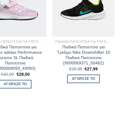
ΠΑΙΔΙΚΆ ΠΑΠΟΎΤΣΙΑ ΓΙΑ ΤΡΈΞΙΜΟ
ΠΑΙΔΙΚΆ ΠΑΠΟΎΤΣΙΑ ΓΙΑ ΤΡΈΞΙΜΟ
ιδικά Παπούτσια για
Παιδικά Παπούτσια για
μο adidas Performance
Τρέξιμο Nike Downshifter 10
uramo SL Παιδικά
Παιδικά Παπούτσια
Παπούτσια
(9000069371_50462)
000068093_49983)
Original
Η
€
39,99
€
27,99
price
τρέχουσα
Original
Η
€
40,00
€
28,00
was:
τιμή
price
τρέχουσα
ΑΓΌΡΑΣΈ ΤΟ
€39,99.
είναι:
was:
τιμή
ΑΓΌΡΑΣΈ ΤΟ
€27,99.
€40,00.
είναι:
€28,00.