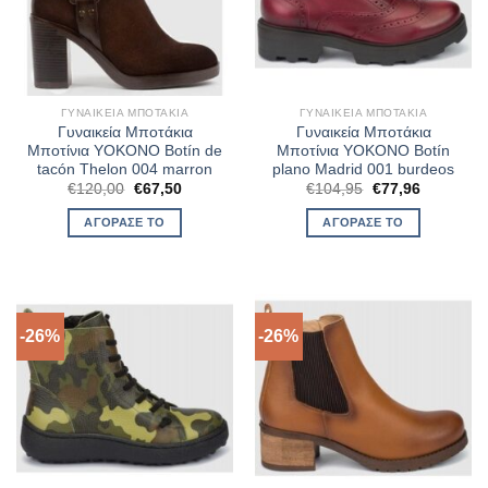
ΓΥΝΑΙΚΕΊΑ ΜΠΟΤΆΚΙΑ
ΓΥΝΑΙΚΕΊΑ ΜΠΟΤΆΚΙΑ
Γυναικεία Μποτάκια
Γυναικεία Μποτάκια
Μποτίνια YOKONO Botín de
Μποτίνια YOKONO Botín
tacón Thelon 004 marron
plano Madrid 001 burdeos
Original
Η
Original
Η
€
120,00
€
67,50
€
104,95
€
77,96
price
τρέχουσα
price
τρέχουσα
was:
τιμή
was:
τιμή
ΑΓΌΡΑΣΈ ΤΟ
ΑΓΌΡΑΣΈ ΤΟ
€120,00.
είναι:
€104,95.
είναι:
€67,50.
€77,96.
-26%
-26%