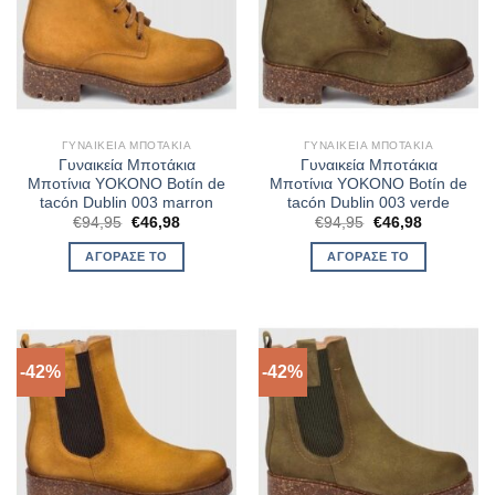
ΓΥΝΑΙΚΕΊΑ ΜΠΟΤΆΚΙΑ
ΓΥΝΑΙΚΕΊΑ ΜΠΟΤΆΚΙΑ
Γυναικεία Μποτάκια
Γυναικεία Μποτάκια
Μποτίνια YOKONO Botín de
Μποτίνια YOKONO Botín de
tacón Dublin 003 marron
tacón Dublin 003 verde
Original
Η
Original
Η
€
94,95
€
46,98
€
94,95
€
46,98
price
τρέχουσα
price
τρέχουσα
was:
τιμή
was:
τιμή
ΑΓΌΡΑΣΈ ΤΟ
ΑΓΌΡΑΣΈ ΤΟ
€94,95.
είναι:
€94,95.
είναι:
€46,98.
€46,98.
-42%
-42%