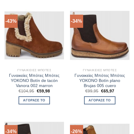
-43%
-34%
ΓΥΝΑΙΚΕΊΕΣ ΜΠΌΤΕΣ
ΓΥΝΑΙΚΕΊΕΣ ΜΠΌΤΕΣ
Γυναικείες Μπότες Μπότες
Γυναικείες Μπότες Μπότες
YOKONO Botín de tacón
YOKONO Botín plano
Vanora 002 marron
Brujas 005 cuero
Original
Η
Original
Η
€
104,95
€
59,98
€
99,95
€
65,97
price
τρέχουσα
price
τρέχουσα
was:
τιμή
was:
τιμή
ΑΓΌΡΑΣΈ ΤΟ
ΑΓΌΡΑΣΈ ΤΟ
€104,95.
είναι:
€99,95.
είναι:
€59,98.
€65,97.
-34%
-26%