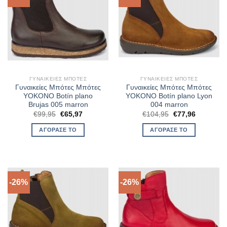
ΓΥΝΑΙΚΕΊΕΣ ΜΠΌΤΕΣ
ΓΥΝΑΙΚΕΊΕΣ ΜΠΌΤΕΣ
Γυναικείες Μπότες Μπότες
Γυναικείες Μπότες Μπότες
YOKONO Botín plano
YOKONO Botín plano Lyon
Brujas 005 marron
004 marron
Original
Η
Original
Η
€
99,95
€
65,97
€
104,95
€
77,96
price
τρέχουσα
price
τρέχουσα
was:
τιμή
was:
τιμή
ΑΓΌΡΑΣΈ ΤΟ
ΑΓΌΡΑΣΈ ΤΟ
€99,95.
είναι:
€104,95.
είναι:
€65,97.
€77,96.
-26%
-26%