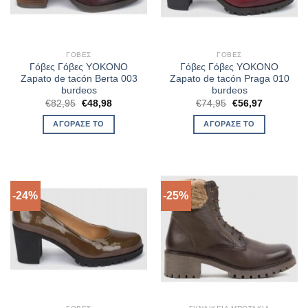
ΓΌΒΕΣ
ΓΌΒΕΣ
Γόβες Γόβες YOKONO
Γόβες Γόβες YOKONO
Zapato de tacón Berta 003
Zapato de tacón Praga 010
burdeos
burdeos
Original
Η
Original
Η
€
82,95
€
48,98
€
74,95
€
56,97
price
τρέχουσα
price
τρέχουσα
was:
τιμή
was:
τιμή
ΑΓΌΡΑΣΈ ΤΟ
ΑΓΌΡΑΣΈ ΤΟ
€82,95.
είναι:
€74,95.
είναι:
€48,98.
€56,97.
-24%
-25%