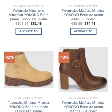
ΓΥΝΑΙΚΕΊΑ ΜΠΟΤΆΚΙΑ
ΓΥΝΑΙΚΕΊΕΣ ΜΠΌΤΕΣ
Γυναικεία Μποτάκια
Γυναικείες Μπότες Μπότες
Μποτίνια YOKONO Botín
YOKONO Botín de tacón
plano Torino 001 militar
Alter 030 cuero
Original
Η
Original
Η
€
109,95
€
81,46
€
99,95
€
74,46
price
τρέχουσα
price
τρέχουσα
was:
τιμή
was:
τιμή
ΑΓΌΡΑΣΈ ΤΟ
ΑΓΌΡΑΣΈ ΤΟ
€109,95.
είναι:
€99,95.
είναι:
€81,46.
€74,46.
-42%
-43%
ΓΥΝΑΙΚΕΊΕΣ ΜΠΌΤΕΣ
ΓΥΝΑΙΚΕΊΕΣ ΜΠΌΤΕΣ
Γυναικείες Μπότες Μπότες
Γυναικείες Μπότες Μπότες
YOKONO Botín de tacón
YOKONO Botín de tacón
Dublin 005 beige
Marina 004 cuero