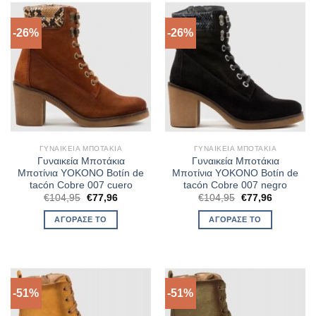
-26%
-26%
ΓΥΝΑΙΚΕΊΑ ΜΠΟΤΆΚΙΑ
ΓΥΝΑΙΚΕΊΑ ΜΠΟΤΆΚΙΑ
Γυναικεία Μποτάκια
Γυναικεία Μποτάκια
Μποτίνια YOKONO Botín de
Μποτίνια YOKONO Botín de
tacón Cobre 007 cuero
tacón Cobre 007 negro
Original
Η
Original
Η
€
104,95
€
77,96
€
104,95
€
77,96
price
τρέχουσα
price
τρέχουσα
was:
τιμή
was:
τιμή
ΑΓΌΡΑΣΈ ΤΟ
ΑΓΌΡΑΣΈ ΤΟ
€104,95.
είναι:
€104,95.
είναι:
€77,96.
€77,96.
-51%
-51%