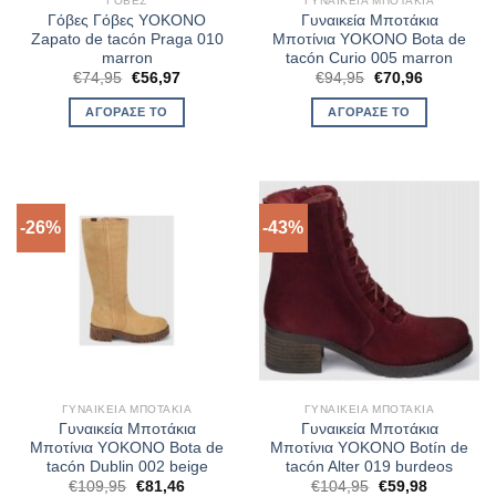
ΓΌΒΕΣ
ΓΥΝΑΙΚΕΊΑ ΜΠΟΤΆΚΙΑ
Γόβες Γόβες YOKONO
Γυναικεία Μποτάκια
Zapato de tacón Praga 010
Μποτίνια YOKONO Bota de
marron
tacón Curio 005 marron
Original
Η
Original
Η
€
74,95
€
56,97
€
94,95
€
70,96
price
τρέχουσα
price
τρέχουσα
was:
τιμή
was:
τιμή
ΑΓΌΡΑΣΈ ΤΟ
ΑΓΌΡΑΣΈ ΤΟ
€74,95.
είναι:
€94,95.
είναι:
€56,97.
€70,96.
-26%
-43%
ΓΥΝΑΙΚΕΊΑ ΜΠΟΤΆΚΙΑ
ΓΥΝΑΙΚΕΊΑ ΜΠΟΤΆΚΙΑ
Γυναικεία Μποτάκια
Γυναικεία Μποτάκια
Μποτίνια YOKONO Bota de
Μποτίνια YOKONO Botín de
tacón Dublin 002 beige
tacón Alter 019 burdeos
Original
Η
Original
Η
€
109,95
€
81,46
€
104,95
€
59,98