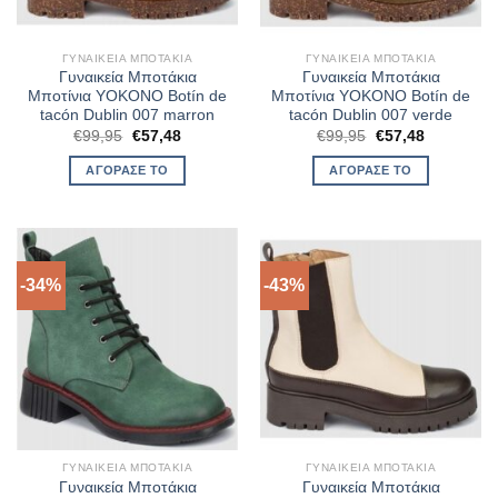
ΓΥΝΑΙΚΕΊΑ ΜΠΟΤΆΚΙΑ
ΓΥΝΑΙΚΕΊΑ ΜΠΟΤΆΚΙΑ
Γυναικεία Μποτάκια
Γυναικεία Μποτάκια
Μποτίνια YOKONO Botín de
Μποτίνια YOKONO Botín de
tacón Dublin 007 marron
tacón Dublin 007 verde
Original
Η
Original
Η
€
99,95
€
57,48
€
99,95
€
57,48
price
τρέχουσα
price
τρέχουσα
was:
τιμή
was:
τιμή
ΑΓΌΡΑΣΈ ΤΟ
ΑΓΌΡΑΣΈ ΤΟ
€99,95.
είναι:
€99,95.
είναι:
€57,48.
€57,48.
-34%
-43%
ΓΥΝΑΙΚΕΊΑ ΜΠΟΤΆΚΙΑ
ΓΥΝΑΙΚΕΊΑ ΜΠΟΤΆΚΙΑ
Γυναικεία Μποτάκια
Γυναικεία Μποτάκια