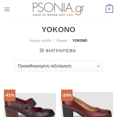
Skip
0
to
content
YOKONO
Αρχική σελίδα
/
Brands
/
YOKONO
ΦΙΛΤΡΆΡΙΣΜΑ
-41%
-24%