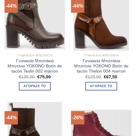
-44%
-44%
ΓΥΝΑΙΚΕΊΑ ΜΠΟΤΆΚΙΑ
ΓΥΝΑΙΚΕΊΑ ΜΠΟΤΆΚΙΑ
Γυναικεία Μποτάκια
Γυναικεία Μποτάκια
Μποτίνια YOKONO Botín de
Μποτίνια YOKONO Botín de
tacón Teslin 002 marron
tacón Thelon 004 marron
Original
Η
Original
Η
€
135,00
€
75,00
€
120,00
€
67,50
price
τρέχουσα
price
τρέχουσα
was:
τιμή
was:
τιμή
ΑΓΌΡΑΣΈ ΤΟ
ΑΓΌΡΑΣΈ ΤΟ
€135,00.
είναι:
€120,00.
είναι:
€75,00.
€67,50.
-44%
-26%