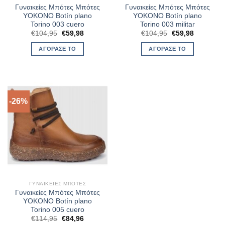
Γυναικείες Μπότες Μπότες
Γυναικείες Μπότες Μπότες
YOKONO Botín plano
YOKONO Botín plano
Torino 003 cuero
Torino 003 militar
Original
Η
Original
Η
€
104,95
€
59,98
€
104,95
€
59,98
price
τρέχουσα
price
τρέχουσα
was:
τιμή
was:
τιμή
ΑΓΌΡΑΣΈ ΤΟ
ΑΓΌΡΑΣΈ ΤΟ
€104,95.
είναι:
€104,95.
είναι:
€59,98.
€59,98.
-26%
ΓΥΝΑΙΚΕΊΕΣ ΜΠΌΤΕΣ
Γυναικείες Μπότες Μπότες
YOKONO Botín plano
Torino 005 cuero
Original
Η
€
114,95
€
84,96
price
τρέχουσα