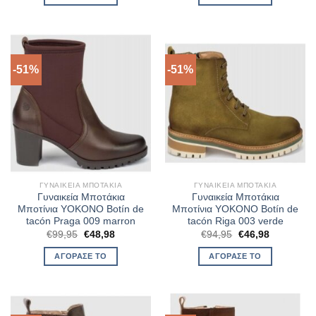
€109,95.
είναι:
€99,95.
είναι:
€62,47.
€74,46.
-51%
-51%
ΓΥΝΑΙΚΕΊΑ ΜΠΟΤΆΚΙΑ
ΓΥΝΑΙΚΕΊΑ ΜΠΟΤΆΚΙΑ
Γυναικεία Μποτάκια
Γυναικεία Μποτάκια
Μποτίνια YOKONO Botín de
Μποτίνια YOKONO Botín de
tacón Praga 009 marron
tacón Riga 003 verde
Original
Η
Original
Η
€
99,95
€
48,98
€
94,95
€
46,98
price
τρέχουσα
price
τρέχουσα
was:
τιμή
was:
τιμή
ΑΓΌΡΑΣΈ ΤΟ
ΑΓΌΡΑΣΈ ΤΟ
€99,95.
είναι:
€94,95.
είναι:
€48,98.
€46,98.