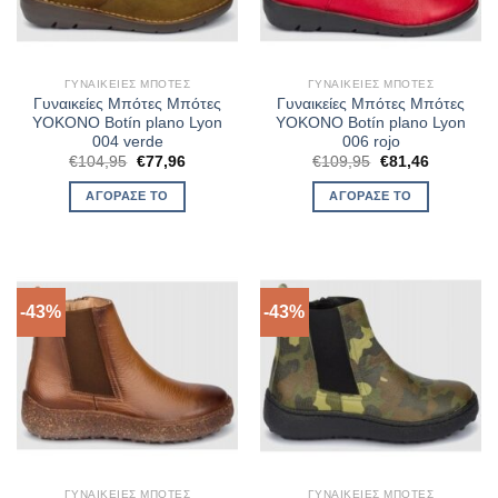
ΓΥΝΑΙΚΕΊΕΣ ΜΠΌΤΕΣ
ΓΥΝΑΙΚΕΊΕΣ ΜΠΌΤΕΣ
Γυναικείες Μπότες Μπότες
Γυναικείες Μπότες Μπότες
YOKONO Botín plano Lyon
YOKONO Botín plano Lyon
004 verde
006 rojo
Original
Η
Original
Η
€
104,95
€
77,96
€
109,95
€
81,46
price
τρέχουσα
price
τρέχουσα
was:
τιμή
was:
τιμή
ΑΓΌΡΑΣΈ ΤΟ
ΑΓΌΡΑΣΈ ΤΟ
€104,95.
είναι:
€109,95.
είναι:
€77,96.
€81,46.
-43%
-43%
ΓΥΝΑΙΚΕΊΕΣ ΜΠΌΤΕΣ
ΓΥΝΑΙΚΕΊΕΣ ΜΠΌΤΕΣ