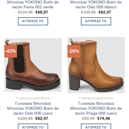
Μποτίνια YOKONO Botín de
Μποτίνια YOKONO Botín de
tacón Fiona 001 verde
tacón Oslo 008 blanco
Original
Η
Original
Η
€
104,95
€
68,97
€
109,95
€
62,47
price
τρέχουσα
price
τρέχουσα
was:
τιμή
was:
τιμή
ΑΓΌΡΑΣΈ ΤΟ
ΑΓΌΡΑΣΈ ΤΟ
€104,95.
είναι:
€109,95.
είναι:
€68,97.
€62,47.
-43%
-26%
ΓΥΝΑΙΚΕΊΑ ΜΠΟΤΆΚΙΑ
ΓΥΝΑΙΚΕΊΑ ΜΠΟΤΆΚΙΑ
Γυναικεία Μποτάκια
Γυναικεία Μποτάκια
Μποτίνια YOKONO Botín de
Μποτίνια YOKONO Botín de
tacón Oslo 008 cuero
tacón Praga 008 cuero
Original
Η
Original
Η
€
109,95
€
62,47
€
99,95
€
74,46
price
τρέχουσα
price
τρέχουσα
was:
τιμή
was:
τιμή
ΑΓΌΡΑΣΈ ΤΟ
ΑΓΌΡΑΣΈ ΤΟ