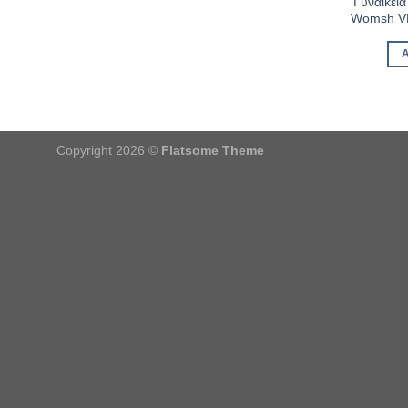
Γυναικεί
Womsh V
Copyright 2026 ©
Flatsome Theme