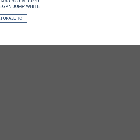
α Μποτάκια Μποτίνια
EGAN JUMP WHITE
ΑΓΌΡΑΣΈ ΤΟ