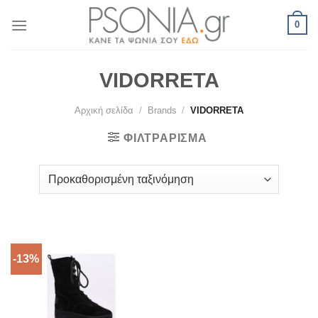
Skip
0
to
content
VIDORRETA
Αρχική σελίδα
/
Brands
/
VIDORRETA
ΦΙΛΤΡΆΡΙΣΜΑ
-13%