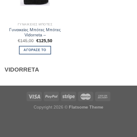
ΓΥΝΑΙΚΕΊΕΣ ΜΠΌΤΕΣ
Γυναικείες Μπότες Μπότες
Vidorreta –
Original
Η
€
145,00
€
125,50
price
τρέχουσα
was:
τιμή
ΑΓΌΡΑΣΈ ΤΟ
€145,00.
είναι:
€125,50.
VIDORRETA
Copyright 2026 ©
Flatsome Theme