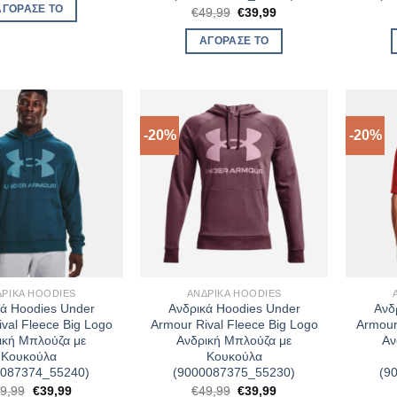
was:
τιμή
ΑΓΌΡΑΣΈ ΤΟ
Original
Η
€
49,99
€
39,99
€69,99.
είναι:
price
τρέχουσα
€55,99.
was:
τιμή
ΑΓΌΡΑΣΈ ΤΟ
€49,99.
είναι:
€39,99.
-20%
-20%
ΔΡΙΚΆ HOODIES
ΑΝΔΡΙΚΆ HOODIES
κά Hoodies Under
Ανδρικά Hoodies Under
Ανδ
val Fleece Big Logo
Armour Rival Fleece Big Logo
Armour
ική Μπλούζα με
Ανδρική Μπλούζα με
Αν
Κουκούλα
Κουκούλα
0087374_55240)
(9000087375_55230)
(9
Original
Η
Original
Η
9,99
€
39,99
€
49,99
€
39,99