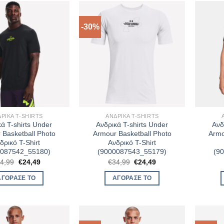
-30%
ΡΙΚΆ T-SHIRTS
ΑΝΔΡΙΚΆ T-SHIRTS
ά T-shirts Under
Ανδρικά T-shirts Under
Ανδ
 Basketball Photo
Armour Basketball Photo
Armo
δρικό T-Shirt
Ανδρικό T-Shirt
0087542_55180)
(9000087543_55179)
(9
Original
Η
Original
Η
4,99
€
24,49
€
34,99
€
24,49
price
τρέχουσα
price
τρέχουσα
was:
τιμή
was:
τιμή
ΑΓΌΡΑΣΈ ΤΟ
ΑΓΌΡΑΣΈ ΤΟ
€34,99.
είναι:
€34,99.
είναι:
€24,49.
€24,49.