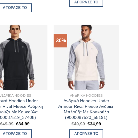
was:
τιμή
price
τρέχουσα
ΑΓΌΡΑΣΈ ΤΟ
€44,99.
είναι:
was:
τιμή
ΑΓΌΡΑΣΈ ΤΟ
€35,99.
€44,99.
είναι:
€35,99.
-30%
ΑΝΔΡΙΚΆ HOODIES
ΑΝΔΡΙΚΆ HOODIES
ρικά Hoodies Under
Ανδρικά Hoodies Under
 Rival Fleece Ανδρική
Armour Rival Fleece Ανδρική
ούζα Με Κουκούλα
Μπλούζα Με Κουκούλα
000087519_37408)
(9000087520_55191)
Original
Η
Original
Η
€
49,99
€
34,99
€
49,99
€
34,99
price
τρέχουσα
price
τρέχουσα
was:
τιμή
was:
τιμή
ΑΓΌΡΑΣΈ ΤΟ
ΑΓΌΡΑΣΈ ΤΟ
€49,99.
είναι:
€49,99.
είναι: