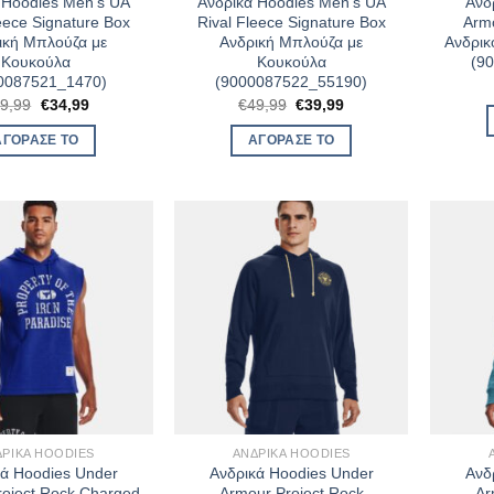
 Hoodies Men’s UA
Ανδρικά Hoodies Men’s UA
Ανδ
eece Signature Box
Rival Fleece Signature Box
Armo
ική Μπλούζα με
Ανδρική Μπλούζα με
Ανδρικ
Κουκούλα
Κουκούλα
(9
0087521_1470)
(9000087522_55190)
Original
Η
Original
Η
9,99
€
34,99
€
49,99
€
39,99
price
τρέχουσα
price
τρέχουσα
was:
τιμή
was:
τιμή
ΑΓΌΡΑΣΈ ΤΟ
ΑΓΌΡΑΣΈ ΤΟ
€49,99.
είναι:
€49,99.
είναι:
€34,99.
€39,99.
ΔΡΙΚΆ HOODIES
ΑΝΔΡΙΚΆ HOODIES
κά Hoodies Under
Ανδρικά Hoodies Under
Ανδ
roject Rock Charged
Armour Project Rock
Ar