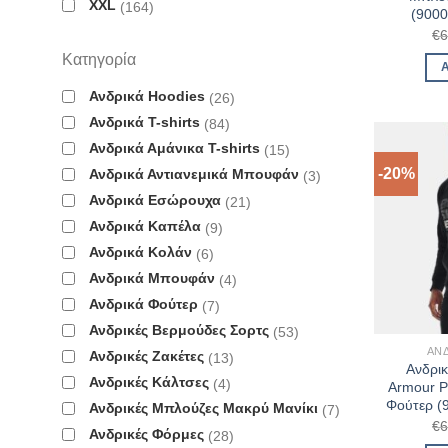
XXL
164
(900
€
6
Κατηγορία
Ανδρικά Hoodies
26
Ανδρικά T-shirts
84
Ανδρικά Αμάνικα T-shirts
15
-20%
Ανδρικά Αντιανεμικά Μπουφάν
3
Ανδρικά Εσώρουχα
21
Ανδρικά Καπέλα
9
Ανδρικά Κολάν
6
Ανδρικά Μπουφάν
4
Ανδρικά Φούτερ
7
Ανδρικές Βερμούδες Σορτς
53
ΑΝ
Ανδρικές Ζακέτες
13
Ανδρι
Ανδρικές Κάλτσες
4
Armour P
Φούτερ (
Ανδρικές Μπλούζες Μακρύ Μανίκι
7
€
6
Ανδρικές Φόρμες
28