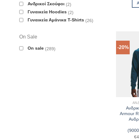
Ανδρικοί Σκούφοι
2
Γυναικεία Hoodies
2
Γυναικεία Αμάνικα T-Shirts
26
On Sale
-20%
On sale
289
ΑΝ
Ανδρι
Armour Ri
Ανδρ
(900
€
4