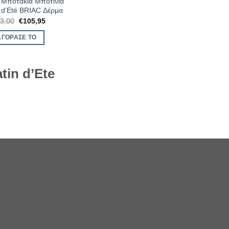
α Μποτάκια Μποτίνια
 d’Eté BRIAC Δέρμα
Original
Η
3,00
€
105,95
price
τρέχουσα
was:
τιμή
ΑΓΌΡΑΣΈ ΤΟ
€163,00.
είναι:
€105,95.
tin d’Ete