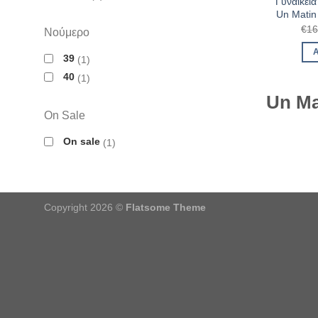
Γυναικεί
Un Matin
€
16
Νούμερο
39
1
40
1
Un Ma
On Sale
On sale
1
Copyright 2026 ©
Flatsome Theme