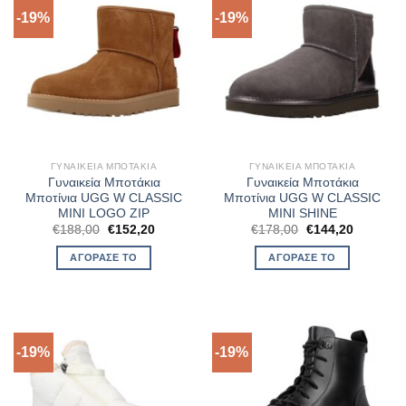
-19%
-19%
ΓΥΝΑΙΚΕΊΑ ΜΠΟΤΆΚΙΑ
ΓΥΝΑΙΚΕΊΑ ΜΠΟΤΆΚΙΑ
Γυναικεία Μποτάκια
Γυναικεία Μποτάκια
Μποτίνια UGG W CLASSIC
Μποτίνια UGG W CLASSIC
MINI LOGO ZIP
MINI SHINE
Original
Η
Original
Η
€
188,00
€
152,20
€
178,00
€
144,20
price
τρέχουσα
price
τρέχουσ
was:
τιμή
was:
τιμή
ΑΓΌΡΑΣΈ ΤΟ
ΑΓΌΡΑΣΈ ΤΟ
€188,00.
είναι:
€178,00.
είναι:
€152,20.
€144,20.
-19%
-19%