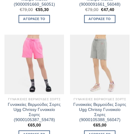
(9000091660_56051)
(9000091661_56048)
Original
Η
Original
Η
€
79,00
€
55,30
€
79,00
€
47,40
price
τρέχουσα
price
τρέχουσα
was:
τιμή
was:
τιμή
ΑΓΌΡΑΣΈ ΤΟ
ΑΓΌΡΑΣΈ ΤΟ
€79,00.
είναι:
€79,00.
είναι:
€55,30.
€47,40.
ΓΥΝΑΙΚΕΊΕΣ ΒΕΡΜΟΎΔΕΣ ΣΟΡΤΣ
ΓΥΝΑΙΚΕΊΕΣ ΒΕΡΜΟΎΔΕΣ ΣΟΡΤΣ
Γυναικείες Βερμούδες Σορτς
Γυναικείες Βερμούδες Σορτς
Ugg Chrissy Γυναικείο
Ugg Chrissy Γυναικείο
Σορτς
Σορτς
(9000105387_59478)
(9000105388_56047)
€
65,00
€
65,00