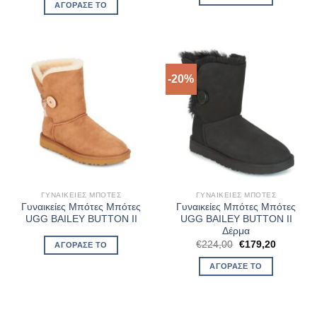
was:
τιμή
ΑΓΌΡΑΣΈ ΤΟ
€236,00.
είναι:
€188,80.
-20%
ΓΥΝΑΙΚΕΊΕΣ ΜΠΌΤΕΣ
ΓΥΝΑΙΚΕΊΕΣ ΜΠΌΤΕΣ
Γυναικείες Μπότες Μπότες
Γυναικείες Μπότες Μπότες
UGG BAILEY BUTTON II
UGG BAILEY BUTTON II
Δέρμα
Original
Η
€
224,00
€
179,20
ΑΓΌΡΑΣΈ ΤΟ
price
τρέχουσ
was:
τιμή
ΑΓΌΡΑΣΈ ΤΟ
€224,00.
είναι:
€179,20.