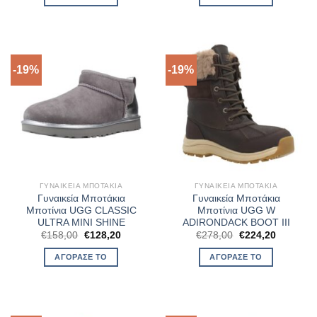
€158,00.
είναι:
€158,00.
είναι:
€128,20.
€128,20.
-19%
-19%
ΓΥΝΑΙΚΕΊΑ ΜΠΟΤΆΚΙΑ
ΓΥΝΑΙΚΕΊΑ ΜΠΟΤΆΚΙΑ
Γυναικεία Μποτάκια
Γυναικεία Μποτάκια
Μποτίνια UGG CLASSIC
Μποτίνια UGG W
ULTRA MINI SHINE
ADIRONDACK BOOT III
Original
Η
Original
Η
€
158,00
€
128,20
€
278,00
€
224,20
price
τρέχουσα
price
τρέχουσ
was:
τιμή
was:
τιμή
ΑΓΌΡΑΣΈ ΤΟ
ΑΓΌΡΑΣΈ ΤΟ
€158,00.
είναι:
€278,00.
είναι:
€128,20.
€224,20.