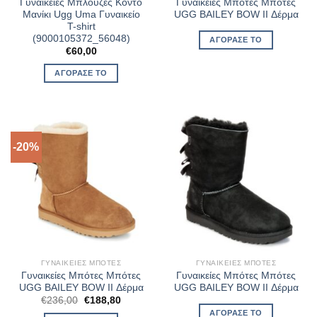
Γυναικείες Μπλούζες Κοντό
Γυναικείες Μπότες Μπότες
Μανίκι Ugg Uma Γυναικείο
UGG BAILEY BOW II Δέρμα
T-shirt
(9000105372_56048)
ΑΓΌΡΑΣΈ ΤΟ
€
60,00
ΑΓΌΡΑΣΈ ΤΟ
-20%
ΓΥΝΑΙΚΕΊΕΣ ΜΠΌΤΕΣ
ΓΥΝΑΙΚΕΊΕΣ ΜΠΌΤΕΣ
Γυναικείες Μπότες Μπότες
Γυναικείες Μπότες Μπότες
UGG BAILEY BOW II Δέρμα
UGG BAILEY BOW II Δέρμα
Original
Η
€
236,00
€
188,80
price
τρέχουσα
ΑΓΌΡΑΣΈ ΤΟ