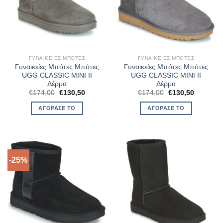
ΓΥΝΑΙΚΕΊΕΣ ΜΠΌΤΕΣ
ΓΥΝΑΙΚΕΊΕΣ ΜΠΌΤΕΣ
Γυναικείες Μπότες Μπότες
Γυναικείες Μπότες Μπότες
UGG CLASSIC MINI II
UGG CLASSIC MINI II
Δέρμα
Δέρμα
Original
Η
Original
Η
€
174,00
€
130,50
€
174,00
€
130,50
price
τρέχουσα
price
τρέχουσ
was:
τιμή
was:
τιμή
ΑΓΌΡΑΣΈ ΤΟ
ΑΓΌΡΑΣΈ ΤΟ
€174,00.
είναι:
€174,00.
είναι:
€130,50.
€130,50.
-25%