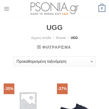
Skip
0
to
content
UGG
Αρχική σελίδα
/
Brands
/
UGG
ΦΙΛΤΡΆΡΙΣΜΑ
-35%
-37%