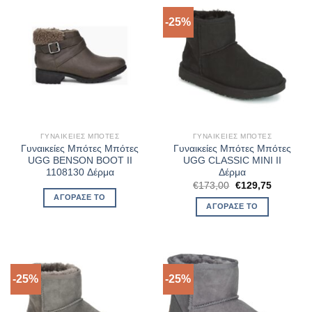
-25%
ΓΥΝΑΙΚΕΊΕΣ ΜΠΌΤΕΣ
ΓΥΝΑΙΚΕΊΕΣ ΜΠΌΤΕΣ
Γυναικείες Μπότες Μπότες
Γυναικείες Μπότες Μπότες
UGG BENSON BOOT II
UGG CLASSIC MINI II
1108130 Δέρμα
Δέρμα
Original
Η
€
173,00
€
129,75
price
τρέχουσ
ΑΓΌΡΑΣΈ ΤΟ
was:
τιμή
ΑΓΌΡΑΣΈ ΤΟ
€173,00.
είναι:
€129,75.
-25%
-25%