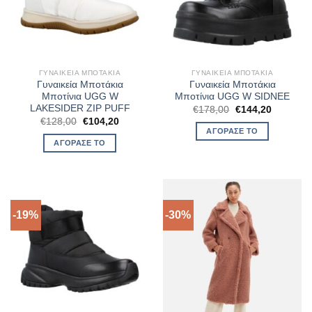
ΓΥΝΑΙΚΕΊΑ ΜΠΟΤΆΚΙΑ
ΓΥΝΑΙΚΕΊΑ ΜΠΟΤΆΚΙΑ
Γυναικεία Μποτάκια
Γυναικεία Μποτάκια
Μποτίνια UGG W
Μποτίνια UGG W SIDNEE
LAKESIDER ZIP PUFF
Original
Η
€
178,00
€
144,20
price
τρέχουσ
Original
Η
€
128,00
€
104,20
was:
τιμή
price
τρέχουσα
ΑΓΌΡΑΣΈ ΤΟ
€178,00.
είναι:
was:
τιμή
ΑΓΌΡΑΣΈ ΤΟ
€144,20.
€128,00.
είναι:
€104,20.
-19%
-30%