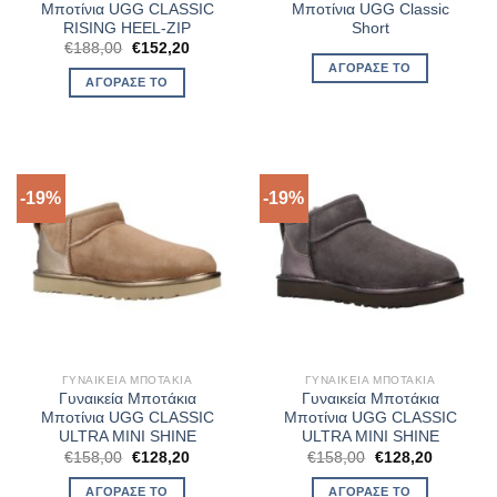
Μποτίνια UGG CLASSIC
Μποτίνια UGG Classic
RISING HEEL-ZIP
Short
Original
Η
€
188,00
€
152,20
price
τρέχουσα
ΑΓΌΡΑΣΈ ΤΟ
was:
τιμή
ΑΓΌΡΑΣΈ ΤΟ
€188,00.
είναι:
€152,20.
-19%
-19%
ΓΥΝΑΙΚΕΊΑ ΜΠΟΤΆΚΙΑ
ΓΥΝΑΙΚΕΊΑ ΜΠΟΤΆΚΙΑ
Γυναικεία Μποτάκια
Γυναικεία Μποτάκια
Μποτίνια UGG CLASSIC
Μποτίνια UGG CLASSIC
ULTRA MINI SHINE
ULTRA MINI SHINE
Original
Η
Original
Η
€
158,00
€
128,20
€
158,00
€
128,20
price
τρέχουσα
price
τρέχουσ
was:
τιμή
was:
τιμή
ΑΓΌΡΑΣΈ ΤΟ
ΑΓΌΡΑΣΈ ΤΟ