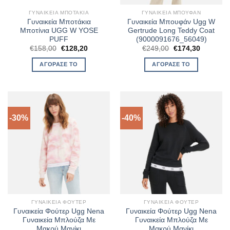
ΓΥΝΑΙΚΕΊΑ ΜΠΟΤΆΚΙΑ
ΓΥΝΑΙΚΕΊΑ ΜΠΟΥΦΆΝ
Γυναικεία Μποτάκια
Γυναικεία Μπουφάν Ugg W
Μποτίνια UGG W YOSE
Gertrude Long Teddy Coat
PUFF
(9000091676_56049)
Original
Η
Original
Η
€
158,00
€
128,20
€
249,00
€
174,30
price
τρέχουσα
price
τρέχουσ
was:
τιμή
was:
τιμή
ΑΓΌΡΑΣΈ ΤΟ
ΑΓΌΡΑΣΈ ΤΟ
€158,00.
είναι:
€249,00.
είναι:
€128,20.
€174,30.
-30%
-40%
ΓΥΝΑΙΚΕΊΑ ΦΟΎΤΕΡ
ΓΥΝΑΙΚΕΊΑ ΦΟΎΤΕΡ
Γυναικεία Φούτερ Ugg Nena
Γυναικεία Φούτερ Ugg Nena
Γυναικεία Μπλούζα Με
Γυναικεία Μπλούζα Με
Μακρύ Μανίκι
Μακρύ Μανίκι