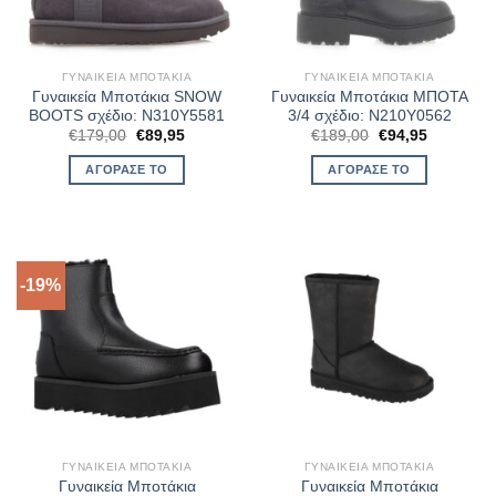
ΓΥΝΑΙΚΕΊΑ ΜΠΟΤΆΚΙΑ
ΓΥΝΑΙΚΕΊΑ ΜΠΟΤΆΚΙΑ
Γυναικεία Μποτάκια SNOW
Γυναικεία Μποτάκια ΜΠΟΤΑ
BOOTS σχέδιο: N310Y5581
3/4 σχέδιο: N210Y0562
Original
Η
Original
Η
€
179,00
€
89,95
€
189,00
€
94,95
price
τρέχουσα
price
τρέχουσα
was:
τιμή
was:
τιμή
ΑΓΌΡΑΣΈ ΤΟ
ΑΓΌΡΑΣΈ ΤΟ
€179,00.
είναι:
€189,00.
είναι:
€89,95.
€94,95.
-19%
ΓΥΝΑΙΚΕΊΑ ΜΠΟΤΆΚΙΑ
ΓΥΝΑΙΚΕΊΑ ΜΠΟΤΆΚΙΑ
Γυναικεία Μποτάκια
Γυναικεία Μποτάκια