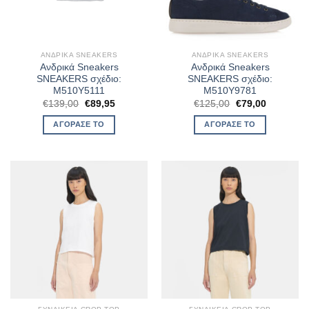
ΑΝΔΡΙΚΆ SNEAKERS
ΑΝΔΡΙΚΆ SNEAKERS
Ανδρικά Sneakers
Ανδρικά Sneakers
SNEAKERS σχέδιο:
SNEAKERS σχέδιο:
M510Y5111
M510Y9781
Original
Η
Original
Η
€
139,00
€
89,95
€
125,00
€
79,00
price
τρέχουσα
price
τρέχουσα
was:
τιμή
was:
τιμή
ΑΓΌΡΑΣΈ ΤΟ
ΑΓΌΡΑΣΈ ΤΟ
€139,00.
είναι:
€125,00.
είναι:
€89,95.
€79,00.