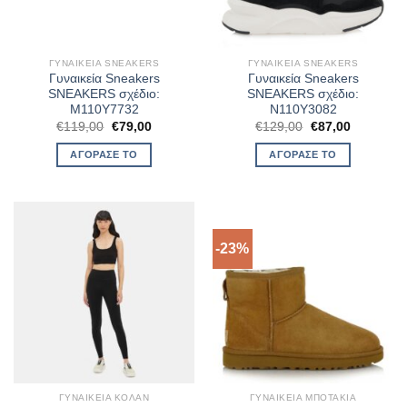
ΓΥΝΑΙΚΕΊΑ SNEAKERS
ΓΥΝΑΙΚΕΊΑ SNEAKERS
Γυναικεία Sneakers
Γυναικεία Sneakers
SNEAKERS σχέδιο:
SNEAKERS σχέδιο:
M110Y7732
N110Y3082
Original
Η
Original
Η
€
119,00
€
79,00
€
129,00
€
87,00
price
τρέχουσα
price
τρέχουσα
was:
τιμή
was:
τιμή
ΑΓΌΡΑΣΈ ΤΟ
ΑΓΌΡΑΣΈ ΤΟ
€119,00.
είναι:
€129,00.
είναι:
€79,00.
€87,00.
-23%
ΓΥΝΑΙΚΕΊΑ ΚΟΛΆΝ
ΓΥΝΑΙΚΕΊΑ ΜΠΟΤΆΚΙΑ