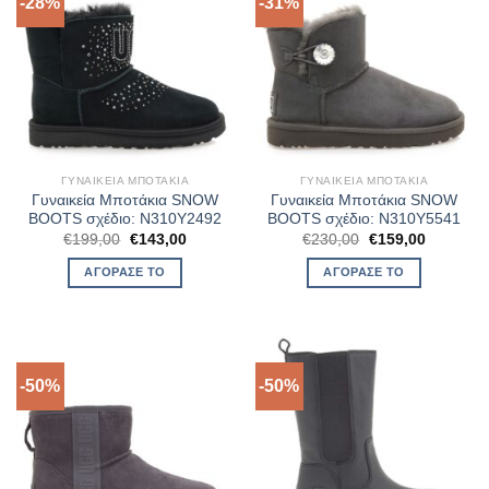
-28%
-31%
ΓΥΝΑΙΚΕΊΑ ΜΠΟΤΆΚΙΑ
ΓΥΝΑΙΚΕΊΑ ΜΠΟΤΆΚΙΑ
Γυναικεία Μποτάκια SNOW
Γυναικεία Μποτάκια SNOW
BOOTS σχέδιο: N310Y2492
BOOTS σχέδιο: N310Y5541
Original
Η
Original
Η
€
199,00
€
143,00
€
230,00
€
159,00
price
τρέχουσα
price
τρέχουσ
was:
τιμή
was:
τιμή
ΑΓΌΡΑΣΈ ΤΟ
ΑΓΌΡΑΣΈ ΤΟ
€199,00.
είναι:
€230,00.
είναι:
€143,00.
€159,00.
-50%
-50%