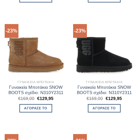
€169,00.
είναι:
€169,00.
είναι:
€129,95.
€129,95.
-23%
-23%
ΓΥΝΑΙΚΕΊΑ ΜΠΟΤΆΚΙΑ
ΓΥΝΑΙΚΕΊΑ ΜΠΟΤΆΚΙΑ
Γυναικεία Μποτάκια SNOW
Γυναικεία Μποτάκια SNOW
BOOTS σχέδιο: N310Y2311
BOOTS σχέδιο: N310Y2311
Original
Η
Original
Η
€
169,00
€
129,95
€
169,00
€
129,95
price
τρέχουσα
price
τρέχουσ
was:
τιμή
was:
τιμή
ΑΓΌΡΑΣΈ ΤΟ
ΑΓΌΡΑΣΈ ΤΟ
€169,00.
είναι:
€169,00.
είναι:
€129,95.
€129,95.