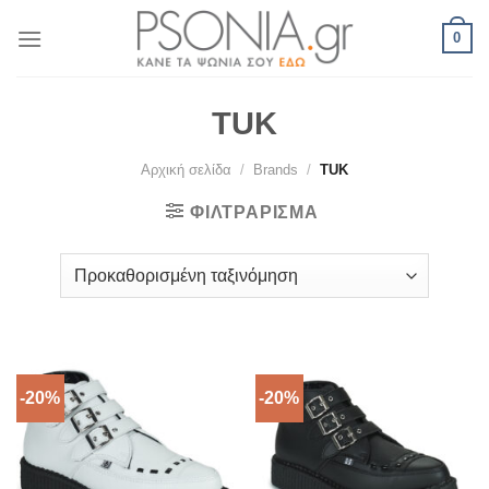
Skip
0
to
content
TUK
Αρχική σελίδα
/
Brands
/
TUK
ΦΙΛΤΡΆΡΙΣΜΑ
-20%
-20%