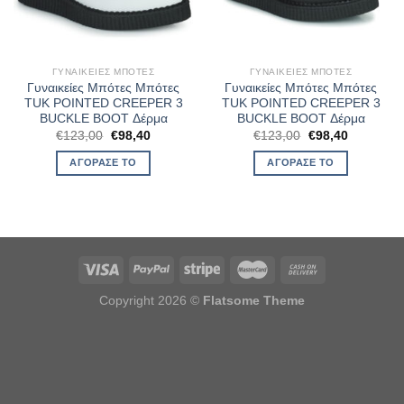
ΓΥΝΑΙΚΕΊΕΣ ΜΠΌΤΕΣ
ΓΥΝΑΙΚΕΊΕΣ ΜΠΌΤΕΣ
Γυναικείες Μπότες Μπότες
Γυναικείες Μπότες Μπότες
TUK POINTED CREEPER 3
TUK POINTED CREEPER 3
BUCKLE BOOT Δέρμα
BUCKLE BOOT Δέρμα
Original
Η
Original
Η
€
123,00
€
98,40
€
123,00
€
98,40
price
τρέχουσα
price
τρέχουσα
was:
τιμή
was:
τιμή
ΑΓΌΡΑΣΈ ΤΟ
ΑΓΌΡΑΣΈ ΤΟ
€123,00.
είναι:
€123,00.
είναι:
€98,40.
€98,40.
Copyright 2026 ©
Flatsome Theme