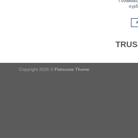
Γυναικείε
σχέδ
TRUS
Copyright 2026 ©
Flatsome Theme