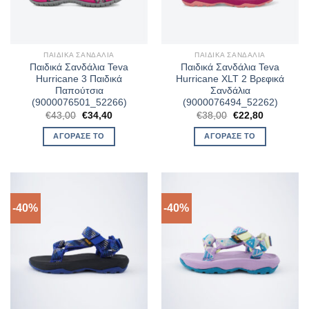
ΠΑΙΔΙΚΆ ΣΑΝΔΆΛΙΑ
ΠΑΙΔΙΚΆ ΣΑΝΔΆΛΙΑ
Παιδικά Σανδάλια Teva
Παιδικά Σανδάλια Teva
Hurricane 3 Παιδικά
Hurricane XLT 2 Βρεφικά
Παπούτσια
Σανδάλια
(9000076501_52266)
(9000076494_52262)
Original
Η
Original
Η
€
43,00
€
34,40
€
38,00
€
22,80
price
τρέχουσα
price
τρέχουσα
was:
τιμή
was:
τιμή
ΑΓΌΡΑΣΈ ΤΟ
ΑΓΌΡΑΣΈ ΤΟ
€43,00.
είναι:
€38,00.
είναι:
€34,40.
€22,80.
-40%
-40%