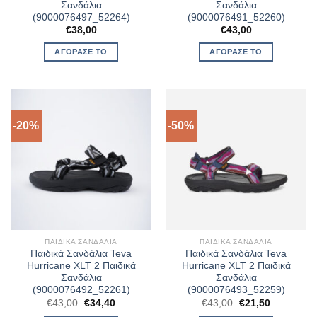
Σανδάλια
Σανδάλια
(9000076497_52264)
(9000076491_52260)
€
38,00
€
43,00
ΑΓΌΡΑΣΈ ΤΟ
ΑΓΌΡΑΣΈ ΤΟ
-20%
-50%
ΠΑΙΔΙΚΆ ΣΑΝΔΆΛΙΑ
ΠΑΙΔΙΚΆ ΣΑΝΔΆΛΙΑ
Παιδικά Σανδάλια Teva
Παιδικά Σανδάλια Teva
Hurricane XLT 2 Παιδικά
Hurricane XLT 2 Παιδικά
Σανδάλια
Σανδάλια
(9000076492_52261)
(9000076493_52259)
Original
Η
Original
Η
€
43,00
€
34,40
€
43,00
€
21,50
price
τρέχουσα
price
τρέχουσα