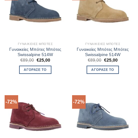
ΓΥΝΑΙΚΕΊΕΣ ΜΠΌΤΕΣ
ΓΥΝΑΙΚΕΊΕΣ ΜΠΌΤΕΣ
Γυναικείες Μπότες Μπότες
Γυναικείες Μπότες Μπότες
Swissalpine 514W
Swissalpine 514W
Original
Η
Original
Η
€
89,00
€
25,00
€
89,00
€
25,00
price
τρέχουσα
price
τρέχουσα
was:
τιμή
was:
τιμή
ΑΓΌΡΑΣΈ ΤΟ
ΑΓΌΡΑΣΈ ΤΟ
€89,00.
είναι:
€89,00.
είναι:
€25,00.
€25,00.
-72%
-72%