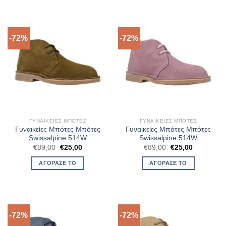
-72%
-72%
ΓΥΝΑΙΚΕΊΕΣ ΜΠΌΤΕΣ
ΓΥΝΑΙΚΕΊΕΣ ΜΠΌΤΕΣ
Γυναικείες Μπότες Μπότες
Γυναικείες Μπότες Μπότες
Swissalpine 514W
Swissalpine 514W
Original
Η
Original
Η
€
89,00
€
25,00
€
89,00
€
25,00
price
τρέχουσα
price
τρέχουσα
was:
τιμή
was:
τιμή
ΑΓΌΡΑΣΈ ΤΟ
ΑΓΌΡΑΣΈ ΤΟ
€89,00.
είναι:
€89,00.
είναι:
€25,00.
€25,00.
-72%
-72%