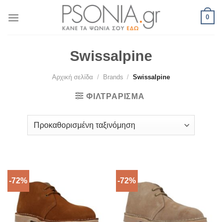
Skip
0
to
content
Swissalpine
Αρχική σελίδα
/
Brands
/
Swissalpine
ΦΙΛΤΡΆΡΙΣΜΑ
-72%
-72%