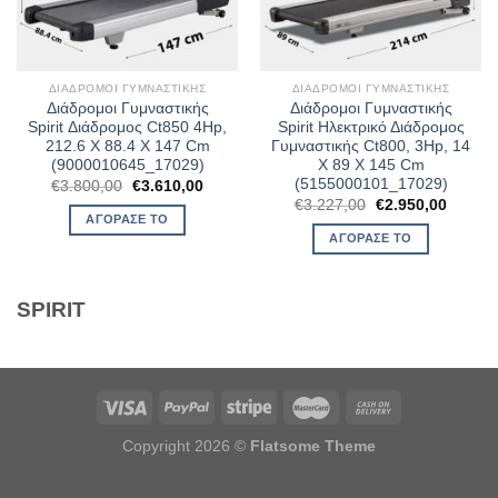
ΔΙΆΔΡΟΜΟΙ ΓΥΜΝΑΣΤΙΚΉΣ
ΔΙΆΔΡΟΜΟΙ ΓΥΜΝΑΣΤΙΚΉΣ
Διάδρομοι Γυμναστικής
Διάδρομοι Γυμναστικής
Spirit Διάδρομος Ct850 4Hp,
Spirit Ηλεκτρικό Διάδρομος
212.6 X 88.4 X 147 Cm
Γυμναστικής Ct800, 3Hp, 14
(9000010645_17029)
X 89 X 145 Cm
(5155000101_17029)
Original
Η
€
3.800,00
€
3.610,00
price
τρέχουσα
Original
Η
€
3.227,00
€
2.950,00
was:
τιμή
price
τρέχου
ΑΓΌΡΑΣΈ ΤΟ
€3.800,00.
είναι:
was:
τιμή
ΑΓΌΡΑΣΈ ΤΟ
€3.610,00.
€3.227,00.
είναι:
€2.950
SPIRIT
Copyright 2026 ©
Flatsome Theme