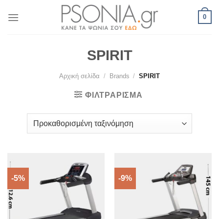
Skip
0
to
content
SPIRIT
Αρχική σελίδα
/
Brands
/
SPIRIT
ΦΙΛΤΡΆΡΙΣΜΑ
-5%
-9%