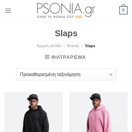
Skip
0
to
content
Slaps
Αρχική σελίδα
/
Brands
/
Slaps
ΦΙΛΤΡΆΡΙΣΜΑ