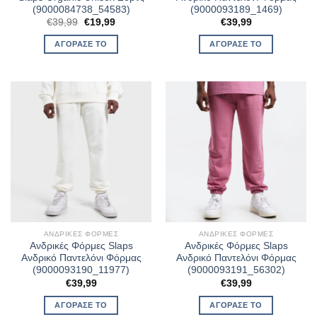
(9000084738_54583)
(9000093189_1469)
Original
Η
€
39,99
€
19,99
€
39,99
price
τρέχουσα
was:
τιμή
ΑΓΌΡΑΣΈ ΤΟ
ΑΓΌΡΑΣΈ ΤΟ
€39,99.
είναι:
€19,99.
ΑΝΔΡΙΚΈΣ ΦΌΡΜΕΣ
ΑΝΔΡΙΚΈΣ ΦΌΡΜΕΣ
Ανδρικές Φόρμες Slaps
Ανδρικές Φόρμες Slaps
Ανδρικό Παντελόνι Φόρμας
Ανδρικό Παντελόνι Φόρμας
(9000093190_11977)
(9000093191_56302)
€
39,99
€
39,99
ΑΓΌΡΑΣΈ ΤΟ
ΑΓΌΡΑΣΈ ΤΟ