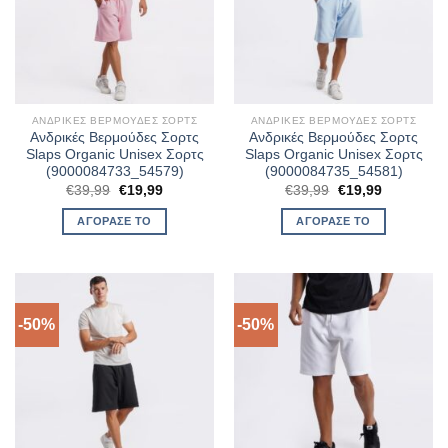
ΑΝΔΡΙΚΈΣ ΒΕΡΜΟΎΔΕΣ ΣΟΡΤΣ
ΑΝΔΡΙΚΈΣ ΒΕΡΜΟΎΔΕΣ ΣΟΡΤΣ
Ανδρικές Βερμούδες Σορτς
Ανδρικές Βερμούδες Σορτς
Slaps Organic Unisex Σορτς
Slaps Organic Unisex Σορτς
(9000084733_54579)
(9000084735_54581)
Original
Η
Original
Η
€
39,99
€
19,99
€
39,99
€
19,99
price
τρέχουσα
price
τρέχουσα
was:
τιμή
was:
τιμή
ΑΓΌΡΑΣΈ ΤΟ
ΑΓΌΡΑΣΈ ΤΟ
€39,99.
είναι:
€39,99.
είναι:
€19,99.
€19,99.
-50%
-50%