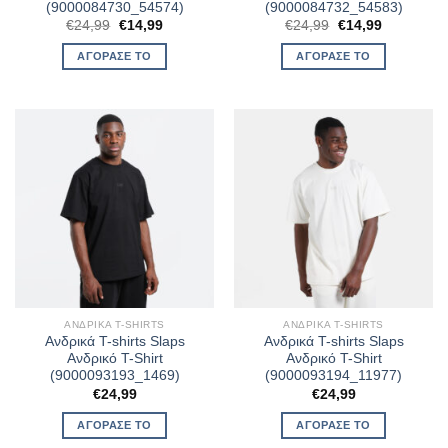
(9000084730_54574)
(9000084732_54583)
Original
Η
Original
Η
€
24,99
€
14,99
€
24,99
€
14,99
price
τρέχουσα
price
τρέχουσα
was:
τιμή
was:
τιμή
ΑΓΌΡΑΣΈ ΤΟ
ΑΓΌΡΑΣΈ ΤΟ
€24,99.
είναι:
€24,99.
είναι:
€14,99.
€14,99.
ΑΝΔΡΙΚΆ T-SHIRTS
ΑΝΔΡΙΚΆ T-SHIRTS
Ανδρικά T-shirts Slaps
Ανδρικά T-shirts Slaps
Ανδρικό T-Shirt
Ανδρικό T-Shirt
(9000093193_1469)
(9000093194_11977)
€
24,99
€
24,99
ΑΓΌΡΑΣΈ ΤΟ
ΑΓΌΡΑΣΈ ΤΟ