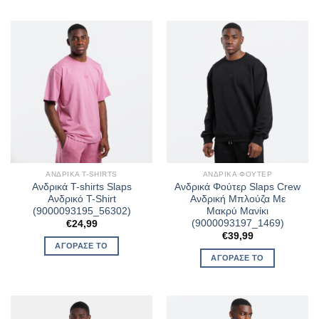
ΑΝΔΡΙΚΆ T-SHIRTS
ΑΝΔΡΙΚΆ ΦΟΎΤΕΡ
Ανδρικά T-shirts Slaps
Ανδρικά Φούτερ Slaps Crew
Ανδρικό T-Shirt
Ανδρική Μπλούζα Με
(9000093195_56302)
Μακρύ Μανίκι
(9000093197_1469)
€
24,99
€
39,99
ΑΓΌΡΑΣΈ ΤΟ
ΑΓΌΡΑΣΈ ΤΟ