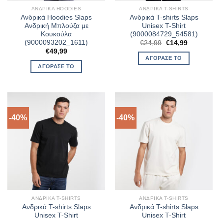
ΑΝΔΡΙΚΆ HOODIES
ΑΝΔΡΙΚΆ T-SHIRTS
Ανδρικά Hoodies Slaps
Ανδρικά T-shirts Slaps
Ανδρική Μπλούζα με
Unisex T-Shirt
Κουκούλα
(9000084729_54581)
(9000093202_1611)
Original
Η
€
24,99
€
14,99
price
τρέχουσα
€
49,99
was:
τιμή
ΑΓΌΡΑΣΈ ΤΟ
€24,99.
είναι:
ΑΓΌΡΑΣΈ ΤΟ
€14,99.
-40%
-40%
ΑΝΔΡΙΚΆ T-SHIRTS
ΑΝΔΡΙΚΆ T-SHIRTS
Ανδρικά T-shirts Slaps
Ανδρικά T-shirts Slaps
Unisex T-Shirt
Unisex T-Shirt