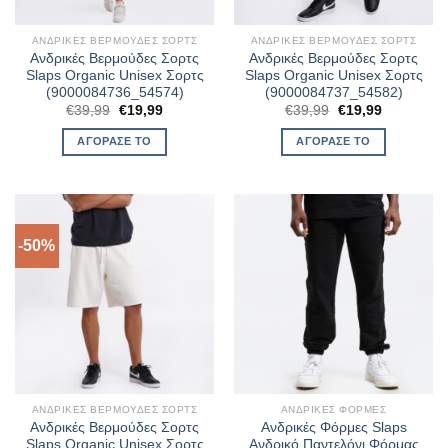
ΑΝΔΡΙΚΈΣ ΒΕΡΜΟΎΔΕΣ ΣΟΡΤΣ
ΑΝΔΡΙΚΈΣ ΒΕΡΜΟΎΔΕΣ ΣΟΡΤΣ
Ανδρικές Βερμούδες Σορτς
Ανδρικές Βερμούδες Σορτς
Slaps Organic Unisex Σορτς
Slaps Organic Unisex Σορτς
(9000084736_54574)
(9000084737_54582)
Original
Η
Original
Η
€
39,99
€
19,99
€
39,99
€
19,99
price
τρέχουσα
price
τρέχουσα
was:
τιμή
was:
τιμή
ΑΓΌΡΑΣΈ ΤΟ
ΑΓΌΡΑΣΈ ΤΟ
€39,99.
είναι:
€39,99.
είναι:
€19,99.
€19,99.
-50%
ΑΝΔΡΙΚΈΣ ΒΕΡΜΟΎΔΕΣ ΣΟΡΤΣ
ΑΝΔΡΙΚΈΣ ΦΌΡΜΕΣ
Ανδρικές Βερμούδες Σορτς
Ανδρικές Φόρμες Slaps
Slaps Organic Unisex Σορτς
Ανδρικό Παντελόνι Φόρμας