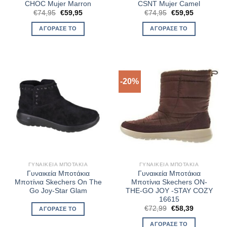
CHOC Mujer Marron
CSNT Mujer Camel
Original
Η
Original
Η
€
74,95
€
59,95
€
74,95
€
59,95
price
τρέχουσα
price
τρέχουσα
was:
τιμή
was:
τιμή
ΑΓΌΡΑΣΈ ΤΟ
ΑΓΌΡΑΣΈ ΤΟ
€74,95.
είναι:
€74,95.
είναι:
€59,95.
€59,95.
-20%
ΓΥΝΑΙΚΕΊΑ ΜΠΟΤΆΚΙΑ
ΓΥΝΑΙΚΕΊΑ ΜΠΟΤΆΚΙΑ
Γυναικεία Μποτάκια
Γυναικεία Μποτάκια
Μποτίνια Skechers On The
Μποτίνια Skechers ON-
Go Joy-Star Glam
THE-GO JOY -STAY COZY
16615
Original
Η
€
72,99
€
58,39
ΑΓΌΡΑΣΈ ΤΟ
price
τρέχουσα
was:
τιμή
ΑΓΌΡΑΣΈ ΤΟ