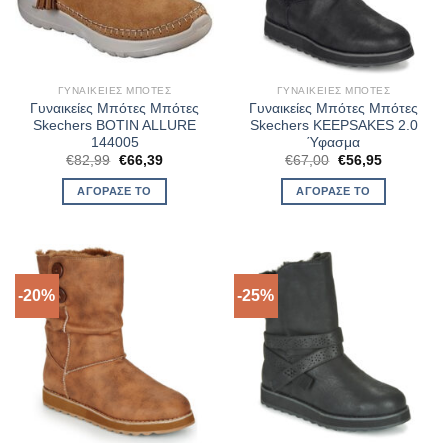
ΓΥΝΑΙΚΕΊΕΣ ΜΠΌΤΕΣ
ΓΥΝΑΙΚΕΊΕΣ ΜΠΌΤΕΣ
Γυναικείες Μπότες Μπότες
Γυναικείες Μπότες Μπότες
Skechers BOTIN ALLURE
Skechers KEEPSAKES 2.0
144005
Ύφασμα
Original
Η
Original
Η
€
82,99
€
66,39
€
67,00
€
56,95
price
τρέχουσα
price
τρέχουσα
was:
τιμή
was:
τιμή
ΑΓΌΡΑΣΈ ΤΟ
ΑΓΌΡΑΣΈ ΤΟ
€82,99.
είναι:
€67,00.
είναι:
€66,39.
€56,95.
-20%
-25%