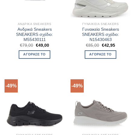
ΑΝΔΡΙΚΆ SNEAKERS
ΓΥΝΑΙΚΕΊΑ SNEAKERS
Ανδρικά Sneakers
Γυναικεία Sneakers
SNEAKERS σχέδιο:
SNEAKERS σχέδιο:
M55430111
N15430463
Original
Η
Original
Η
€
79,00
€
49,00
€
85,00
€
42,95
price
τρέχουσα
price
τρέχουσα
was:
τιμή
was:
τιμή
ΑΓΌΡΑΣΈ ΤΟ
ΑΓΌΡΑΣΈ ΤΟ
€79,00.
είναι:
€85,00.
είναι:
€49,00.
€42,95.
-49%
-49%