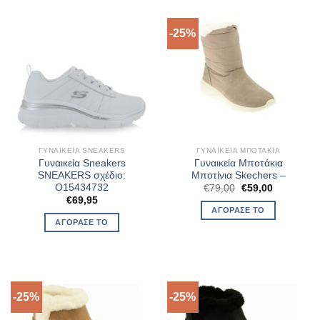
-25%
ΓΥΝΑΙΚΕΊΑ SNEAKERS
ΓΥΝΑΙΚΕΊΑ ΜΠΟΤΆΚΙΑ
Γυναικεία Sneakers
Γυναικεία Μποτάκια
SNEAKERS σχέδιο:
Μποτίνια Skechers –
O15434732
Original
Η
€
79,00
€
59,00
price
τρέχουσα
€
69,95
was:
τιμή
ΑΓΌΡΑΣΈ ΤΟ
€79,00.
είναι:
ΑΓΌΡΑΣΈ ΤΟ
€59,00.
-25%
-25%