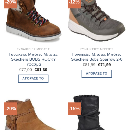
-20%
-12%
ΓΥΝΑΙΚΕΊΕΣ ΜΠΌΤΕΣ
ΓΥΝΑΙΚΕΊΕΣ ΜΠΌΤΕΣ
Γυναικείες Μπότες Μπότες
Γυναικείες Μπότες Μπότες
Skechers BOBS ROCKY
Skechers Bobs Sparrow 2-0
Ύφασμα
Original
Η
€
81,99
€
71,99
price
τρέχουσα
Original
Η
€
77,00
€
61,60
was:
τιμή
price
τρέχουσα
ΑΓΌΡΑΣΈ ΤΟ
€81,99.
είναι:
was:
τιμή
ΑΓΌΡΑΣΈ ΤΟ
€71,99.
€77,00.
είναι:
€61,60.
-20%
-15%