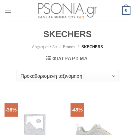
Skip
0
to
content
SKECHERS
Αρχική σελίδα
/
Brands
/
SKECHERS
ΦΙΛΤΡΆΡΙΣΜΑ
-38%
-49%