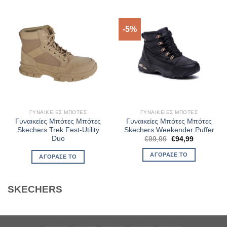
-5%
ΓΥΝΑΙΚΕΊΕΣ ΜΠΌΤΕΣ
ΓΥΝΑΙΚΕΊΕΣ ΜΠΌΤΕΣ
Γυναικείες Μπότες Μπότες
Γυναικείες Μπότες Μπότες
Skechers Trek Fest-Utility
Skechers Weekender Puffer
Duo
Original
Η
€
99,99
€
94,99
price
τρέχουσα
was:
τιμή
ΑΓΌΡΑΣΈ ΤΟ
ΑΓΌΡΑΣΈ ΤΟ
€99,99.
είναι:
€94,99.
SKECHERS