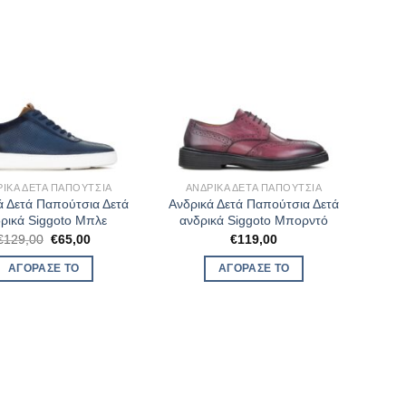
ΡΙΚΆ ΔΕΤΆ ΠΑΠΟΎΤΣΙΑ
ΑΝΔΡΙΚΆ ΔΕΤΆ ΠΑΠΟΎΤΣΙΑ
ά Δετά Παπούτσια Δετά
Ανδρικά Δετά Παπούτσια Δετά
ρικά Siggoto Μπλε
ανδρικά Siggoto Μπορντό
Original
Η
€
129,00
€
65,00
€
119,00
price
τρέχουσα
was:
τιμή
ΑΓΌΡΑΣΈ ΤΟ
ΑΓΌΡΑΣΈ ΤΟ
€129,00.
είναι:
€65,00.