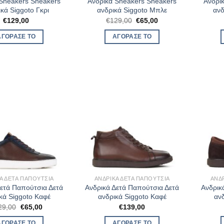
 Sneakers Sneakers
Ανδρικά Sneakers Sneakers
Ανδρι
κά Siggoto Γκρι
ανδρικά Siggoto Μπλε
ανδ
Original
Η
€
129,00
€
129,00
€
65,00
price
τρέχουσα
was:
τιμή
ΑΓΌΡΑΣΈ ΤΟ
ΑΓΌΡΑΣΈ ΤΟ
€129,00.
είναι:
€65,00.
Ά ΔΕΤΆ ΠΑΠΟΎΤΣΙΑ
ΑΝΔΡΙΚΆ ΔΕΤΆ ΠΑΠΟΎΤΣΙΑ
ΑΝΔ
Δετά Παπούτσια Δετά
Ανδρικά Δετά Παπούτσια Δετά
Ανδρικ
κά Siggoto Καφέ
ανδρικά Siggoto Καφέ
αν
Original
Η
29,00
€
65,00
€
139,00
price
τρέχουσα
was:
τιμή
ΑΓΌΡΑΣΈ ΤΟ
ΑΓΌΡΑΣΈ ΤΟ