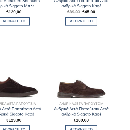
κά Sneakers Sneakers
Ανδρικά Δετά Παπούτσια Δετά
ρικά Siggoto Μπλε
ανδρικά Siggoto Καφέ
Original
Η
€
129,00
€
89,00
€
45,00
price
τρέχουσα
was:
τιμή
ΑΓΌΡΑΣΈ ΤΟ
ΑΓΌΡΑΣΈ ΤΟ
€89,00.
είναι:
€45,00.
ΡΙΚΆ ΔΕΤΆ ΠΑΠΟΎΤΣΙΑ
ΑΝΔΡΙΚΆ ΔΕΤΆ ΠΑΠΟΎΤΣΙΑ
ά Δετά Παπούτσια Δετά
Ανδρικά Δετά Παπούτσια Δετά
δρικά Siggoto Καφέ
ανδρικά Siggoto Καφέ
€
129,00
€
109,00
ΑΓΌΡΑΣΈ ΤΟ
ΑΓΌΡΑΣΈ ΤΟ