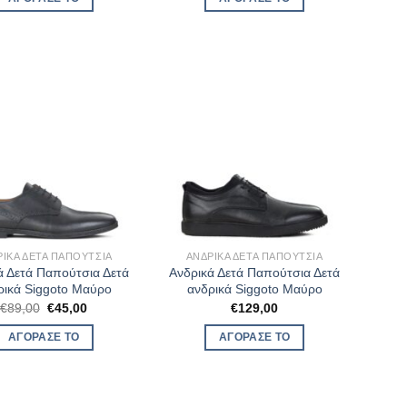
ΡΙΚΆ ΔΕΤΆ ΠΑΠΟΎΤΣΙΑ
ΑΝΔΡΙΚΆ ΔΕΤΆ ΠΑΠΟΎΤΣΙΑ
ά Δετά Παπούτσια Δετά
Ανδρικά Δετά Παπούτσια Δετά
ρικά Siggoto Μαύρο
ανδρικά Siggoto Μαύρο
Original
Η
€
89,00
€
45,00
€
129,00
price
τρέχουσα
was:
τιμή
ΑΓΌΡΑΣΈ ΤΟ
ΑΓΌΡΑΣΈ ΤΟ
€89,00.
είναι:
€45,00.