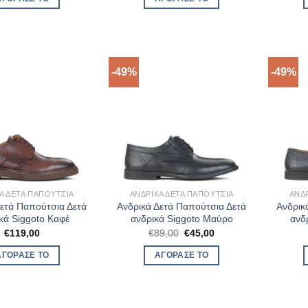
€129,00.
είναι:
€65,00.
-49%
-49%
Ά ΔΕΤΆ ΠΑΠΟΎΤΣΙΑ
ΑΝΔΡΙΚΆ ΔΕΤΆ ΠΑΠΟΎΤΣΙΑ
ΑΝΔ
Δετά Παπούτσια Δετά
Ανδρικά Δετά Παπούτσια Δετά
Ανδρικ
κά Siggoto Καφέ
ανδρικά Siggoto Μαύρο
ανδ
Original
Η
€
119,00
€
89,00
€
45,00
price
τρέχουσα
was:
τιμή
ΑΓΌΡΑΣΈ ΤΟ
ΑΓΌΡΑΣΈ ΤΟ
€89,00.
είναι:
€45,00.