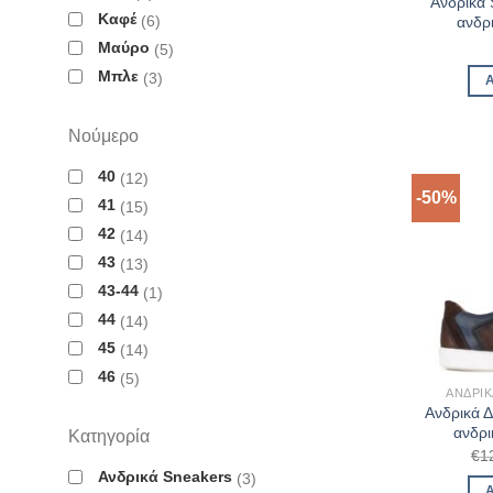
Ανδρικά
Καφέ
6
ανδρι
Μαύρο
5
Μπλε
3
Νούμερο
40
12
-50%
41
15
42
14
43
13
43-44
1
44
14
45
14
46
5
ΑΝΔΡΙΚ
Ανδρικά 
ανδρι
Κατηγορία
€
1
Ανδρικά Sneakers
3