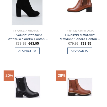
ΓΥΝΑΙΚΕΊΑ ΜΠΟΤΆΚΙΑ
ΓΥΝΑΙΚΕΊΑ ΜΠΟΤΆΚΙΑ
Γυναικεία Μποτάκια
Γυναικεία Μποτάκια
Μποτίνια Sandra Fontan –
Μποτίνια Sandra Fontan –
Original
Η
Original
Η
€
79,95
€
63,95
€
79,95
€
63,95
price
τρέχουσα
price
τρέχουσα
was:
τιμή
was:
τιμή
ΑΓΌΡΑΣΈ ΤΟ
ΑΓΌΡΑΣΈ ΤΟ
€79,95.
είναι:
€79,95.
είναι:
€63,95.
€63,95.
-20%
-20%