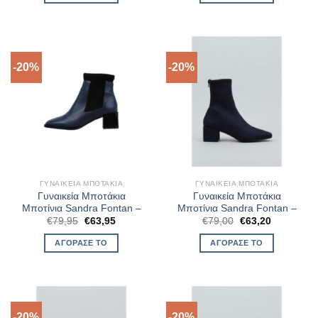
€69,95.
€69,95.
-20%
-20%
ΓΥΝΑΙΚΕΊΑ ΜΠΟΤΆΚΙΑ
ΓΥΝΑΙΚΕΊΑ ΜΠΟΤΆΚΙΑ
Γυναικεία Μποτάκια
Γυναικεία Μποτάκια
Μποτίνια Sandra Fontan –
Μποτίνια Sandra Fontan –
Original
Η
Original
Η
€
79,95
€
63,95
€
79,00
€
63,20
price
τρέχουσα
price
τρέχουσα
was:
τιμή
was:
τιμή
ΑΓΌΡΑΣΈ ΤΟ
ΑΓΌΡΑΣΈ ΤΟ
€79,95.
είναι:
€79,00.
είναι:
€63,95.
€63,20.
-20%
-20%