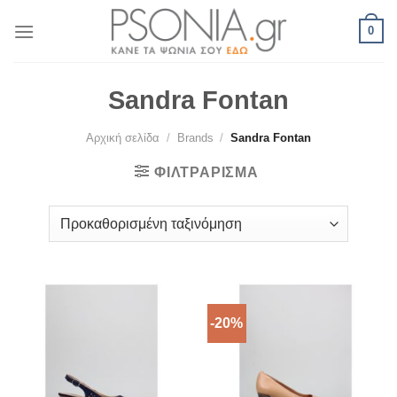
Skip
0
to
content
Sandra Fontan
Αρχική σελίδα
/
Brands
/
Sandra Fontan
ΦΙΛΤΡΆΡΙΣΜΑ
-20%