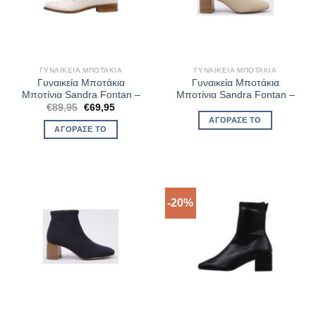
ΓΥΝΑΙΚΕΊΑ ΜΠΟΤΆΚΙΑ
ΓΥΝΑΙΚΕΊΑ ΜΠΟΤΆΚΙΑ
Γυναικεία Μποτάκια
Γυναικεία Μποτάκια
Μποτίνια Sandra Fontan –
Μποτίνια Sandra Fontan –
Original
Η
€
89,95
€
69,95
price
τρέχουσα
ΑΓΌΡΑΣΈ ΤΟ
was:
τιμή
ΑΓΌΡΑΣΈ ΤΟ
€89,95.
είναι:
€69,95.
-20%