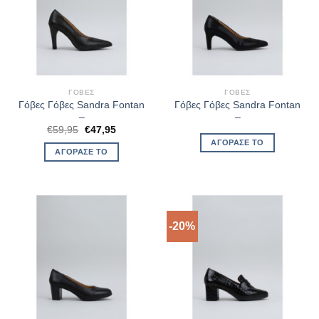
ΓΌΒΕΣ
ΓΌΒΕΣ
Γόβες Γόβες Sandra Fontan
Γόβες Γόβες Sandra Fontan
–
–
Original
Η
€
59,95
€
47,95
price
τρέχουσα
ΑΓΌΡΑΣΈ ΤΟ
was:
τιμή
ΑΓΌΡΑΣΈ ΤΟ
€59,95.
είναι:
€47,95.
-20%