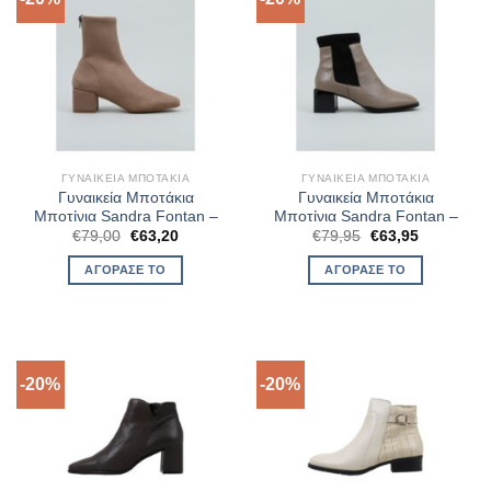
ΓΥΝΑΙΚΕΊΑ ΜΠΟΤΆΚΙΑ
ΓΥΝΑΙΚΕΊΑ ΜΠΟΤΆΚΙΑ
Γυναικεία Μποτάκια
Γυναικεία Μποτάκια
Μποτίνια Sandra Fontan –
Μποτίνια Sandra Fontan –
Original
Η
Original
Η
€
79,00
€
63,20
€
79,95
€
63,95
price
τρέχουσα
price
τρέχουσα
was:
τιμή
was:
τιμή
ΑΓΌΡΑΣΈ ΤΟ
ΑΓΌΡΑΣΈ ΤΟ
€79,00.
είναι:
€79,95.
είναι:
€63,20.
€63,95.
-20%
-20%