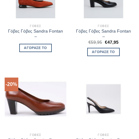
ΓΌΒΕΣ
ΓΌΒΕΣ
Γόβες Γόβες Sandra Fontan
Γόβες Γόβες Sandra Fontan
–
–
Original
Η
€
59,95
€
47,95
price
τρέχουσα
ΑΓΌΡΑΣΈ ΤΟ
was:
τιμή
ΑΓΌΡΑΣΈ ΤΟ
€59,95.
είναι:
€47,95.
-20%
ΓΌΒΕΣ
ΓΌΒΕΣ