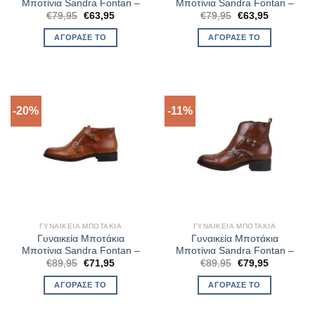
Μποτίνια Sandra Fontan –
Μποτίνια Sandra Fontan –
Original
Η
Original
Η
€
79,95
€
63,95
€
79,95
€
63,95
price
τρέχουσα
price
τρέχουσα
was:
τιμή
was:
τιμή
ΑΓΌΡΑΣΈ ΤΟ
ΑΓΌΡΑΣΈ ΤΟ
€79,95.
είναι:
€79,95.
είναι:
€63,95.
€63,95.
-20%
-11%
ΓΥΝΑΙΚΕΊΑ ΜΠΟΤΆΚΙΑ
ΓΥΝΑΙΚΕΊΑ ΜΠΟΤΆΚΙΑ
Γυναικεία Μποτάκια
Γυναικεία Μποτάκια
Μποτίνια Sandra Fontan –
Μποτίνια Sandra Fontan –
Original
Η
Original
Η
€
89,95
€
71,95
€
89,95
€
79,95
price
τρέχουσα
price
τρέχουσα
was:
τιμή
was:
τιμή
ΑΓΌΡΑΣΈ ΤΟ
ΑΓΌΡΑΣΈ ΤΟ
€89,95.
είναι:
€89,95.
είναι:
€71,95.
€79,95.