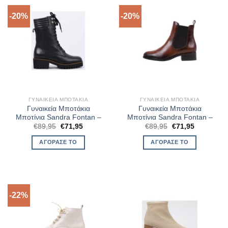
-20%
-20%
ΓΥΝΑΙΚΕΊΑ ΜΠΟΤΆΚΙΑ
ΓΥΝΑΙΚΕΊΑ ΜΠΟΤΆΚΙΑ
Γυναικεία Μποτάκια
Γυναικεία Μποτάκια
Μποτίνια Sandra Fontan –
Μποτίνια Sandra Fontan –
Original
Η
Original
Η
€
89,95
€
71,95
€
89,95
€
71,95
price
τρέχουσα
price
τρέχουσα
was:
τιμή
was:
τιμή
ΑΓΌΡΑΣΈ ΤΟ
ΑΓΌΡΑΣΈ ΤΟ
€89,95.
είναι:
€89,95.
είναι:
€71,95.
€71,95.
-22%