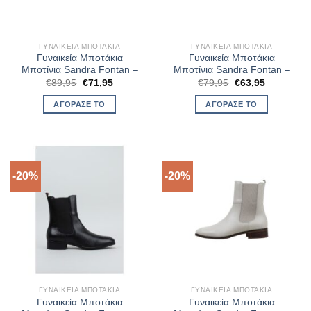
ΓΥΝΑΙΚΕΊΑ ΜΠΟΤΆΚΙΑ
ΓΥΝΑΙΚΕΊΑ ΜΠΟΤΆΚΙΑ
Γυναικεία Μποτάκια
Γυναικεία Μποτάκια
Μποτίνια Sandra Fontan –
Μποτίνια Sandra Fontan –
Original
Η
Original
Η
€
89,95
€
71,95
€
79,95
€
63,95
price
τρέχουσα
price
τρέχουσα
was:
τιμή
was:
τιμή
ΑΓΌΡΑΣΈ ΤΟ
ΑΓΌΡΑΣΈ ΤΟ
€89,95.
είναι:
€79,95.
είναι:
€71,95.
€63,95.
-20%
-20%
ΓΥΝΑΙΚΕΊΑ ΜΠΟΤΆΚΙΑ
ΓΥΝΑΙΚΕΊΑ ΜΠΟΤΆΚΙΑ
Γυναικεία Μποτάκια
Γυναικεία Μποτάκια