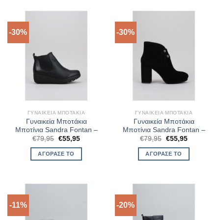
-30%
-30%
ΓΥΝΑΙΚΕΊΑ ΜΠΟΤΆΚΙΑ
ΓΥΝΑΙΚΕΊΑ ΜΠΟΤΆΚΙΑ
Γυναικεία Μποτάκια
Γυναικεία Μποτάκια
Μποτίνια Sandra Fontan –
Μποτίνια Sandra Fontan –
Original
Η
Original
Η
€
79,95
€
55,95
€
79,95
€
55,95
price
τρέχουσα
price
τρέχουσα
was:
τιμή
was:
τιμή
ΑΓΌΡΑΣΈ ΤΟ
ΑΓΌΡΑΣΈ ΤΟ
€79,95.
είναι:
€79,95.
είναι:
€55,95.
€55,95.
-11%
-20%