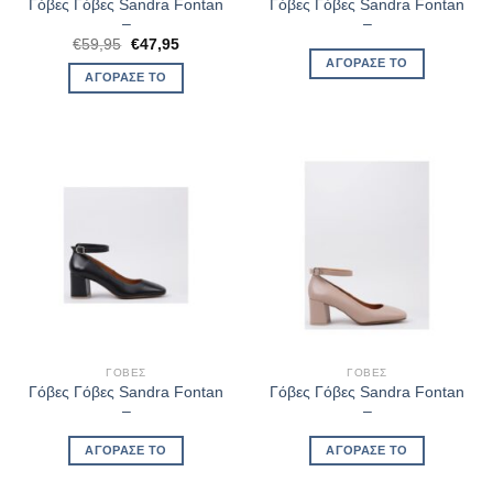
Γόβες Γόβες Sandra Fontan
Γόβες Γόβες Sandra Fontan
–
–
Original
Η
€
59,95
€
47,95
price
τρέχουσα
ΑΓΌΡΑΣΈ ΤΟ
was:
τιμή
ΑΓΌΡΑΣΈ ΤΟ
€59,95.
είναι:
€47,95.
ΓΌΒΕΣ
ΓΌΒΕΣ
Γόβες Γόβες Sandra Fontan
Γόβες Γόβες Sandra Fontan
–
–
ΑΓΌΡΑΣΈ ΤΟ
ΑΓΌΡΑΣΈ ΤΟ