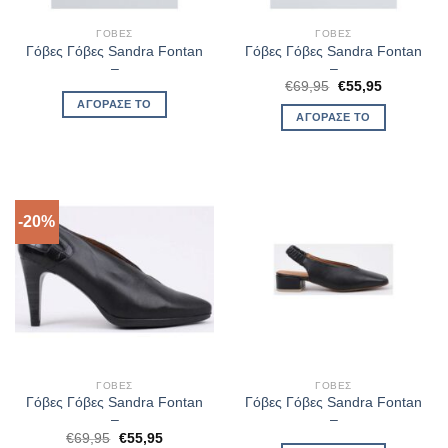
ΓΌΒΕΣ
ΓΌΒΕΣ
Γόβες Γόβες Sandra Fontan
Γόβες Γόβες Sandra Fontan
–
–
Original
Η
€
69,95
€
55,95
price
τρέχουσα
ΑΓΌΡΑΣΈ ΤΟ
was:
τιμή
ΑΓΌΡΑΣΈ ΤΟ
€69,95.
είναι:
€55,95.
-20%
ΓΌΒΕΣ
ΓΌΒΕΣ
Γόβες Γόβες Sandra Fontan
Γόβες Γόβες Sandra Fontan
–
–
Original
Η
€
69,95
€
55,95