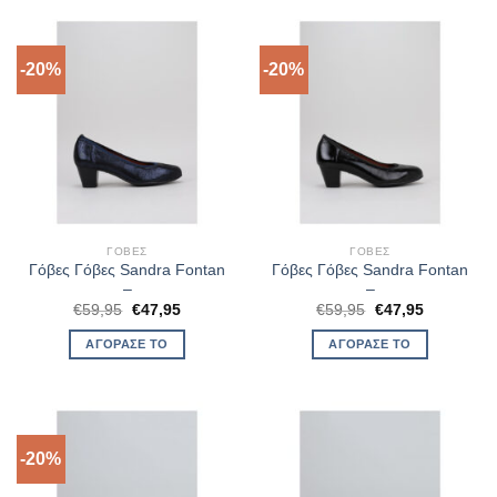
-20%
-20%
ΓΌΒΕΣ
ΓΌΒΕΣ
Γόβες Γόβες Sandra Fontan
Γόβες Γόβες Sandra Fontan
–
–
Original
Η
Original
Η
€
59,95
€
47,95
€
59,95
€
47,95
price
τρέχουσα
price
τρέχουσα
was:
τιμή
was:
τιμή
ΑΓΌΡΑΣΈ ΤΟ
ΑΓΌΡΑΣΈ ΤΟ
€59,95.
είναι:
€59,95.
είναι:
€47,95.
€47,95.
-20%