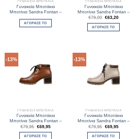
ΓΥΝΑΙΚΕΊΑ ΜΠΟΤΆΚΙΑ
ΓΥΝΑΙΚΕΊΑ ΜΠΟΤΆΚΙΑ
Γυναικεία Μποτάκια
Γυναικεία Μποτάκια
Μποτίνια Sandra Fontan –
Μποτίνια Sandra Fontan –
Original
Η
€
79,00
€
63,20
price
τρέχουσα
ΑΓΌΡΑΣΈ ΤΟ
was:
τιμή
ΑΓΌΡΑΣΈ ΤΟ
€79,00.
είναι:
€63,20.
-13%
-13%
ΓΥΝΑΙΚΕΊΑ ΜΠΟΤΆΚΙΑ
ΓΥΝΑΙΚΕΊΑ ΜΠΟΤΆΚΙΑ
Γυναικεία Μποτάκια
Γυναικεία Μποτάκια
Μποτίνια Sandra Fontan –
Μποτίνια Sandra Fontan –
Original
Η
Original
Η
€
79,95
€
69,95
€
79,95
€
69,95
price
τρέχουσα
price
τρέχουσα
was:
τιμή
was:
τιμή
ΑΓΌΡΑΣΈ ΤΟ
ΑΓΌΡΑΣΈ ΤΟ
€79,95.
είναι:
€79,95.
είναι: