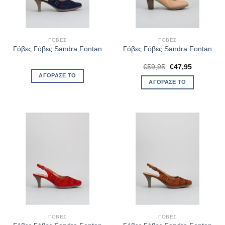
ΓΌΒΕΣ
ΓΌΒΕΣ
Γόβες Γόβες Sandra Fontan
Γόβες Γόβες Sandra Fontan
–
–
Original
Η
€
59,95
€
47,95
price
τρέχουσα
ΑΓΌΡΑΣΈ ΤΟ
was:
τιμή
ΑΓΌΡΑΣΈ ΤΟ
€59,95.
είναι:
€47,95.
ΓΌΒΕΣ
ΓΌΒΕΣ