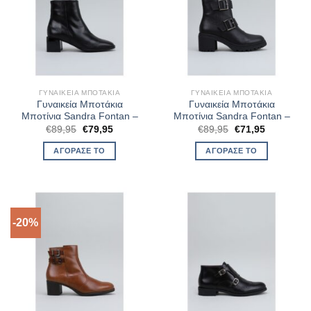
ΓΥΝΑΙΚΕΊΑ ΜΠΟΤΆΚΙΑ
ΓΥΝΑΙΚΕΊΑ ΜΠΟΤΆΚΙΑ
Γυναικεία Μποτάκια
Γυναικεία Μποτάκια
Μποτίνια Sandra Fontan –
Μποτίνια Sandra Fontan –
Original
Η
Original
Η
€
89,95
€
79,95
€
89,95
€
71,95
price
τρέχουσα
price
τρέχουσα
was:
τιμή
was:
τιμή
ΑΓΌΡΑΣΈ ΤΟ
ΑΓΌΡΑΣΈ ΤΟ
€89,95.
είναι:
€89,95.
είναι:
€79,95.
€71,95.
-20%