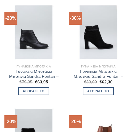
-20%
-30%
ΓΥΝΑΙΚΕΊΑ ΜΠΟΤΆΚΙΑ
ΓΥΝΑΙΚΕΊΑ ΜΠΟΤΆΚΙΑ
Γυναικεία Μποτάκια
Γυναικεία Μποτάκια
Μποτίνια Sandra Fontan –
Μποτίνια Sandra Fontan –
Original
Η
Original
Η
€
79,95
€
63,95
€
89,00
€
62,30
price
τρέχουσα
price
τρέχουσα
was:
τιμή
was:
τιμή
ΑΓΌΡΑΣΈ ΤΟ
ΑΓΌΡΑΣΈ ΤΟ
€79,95.
είναι:
€89,00.
είναι:
€63,95.
€62,30.
-20%
-20%