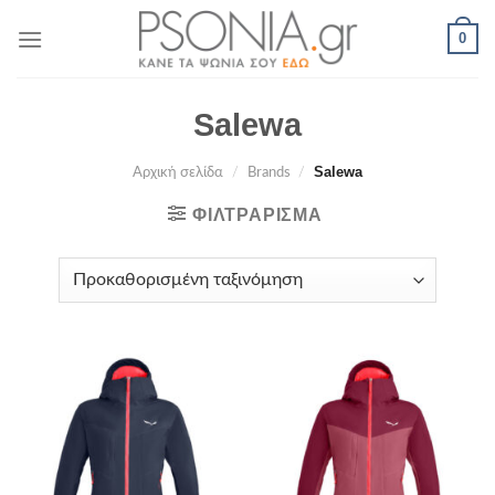
Skip
0
to
content
Salewa
Salewa
Αρχική σελίδα
/
Brands
/
ΦΙΛΤΡΆΡΙΣΜΑ