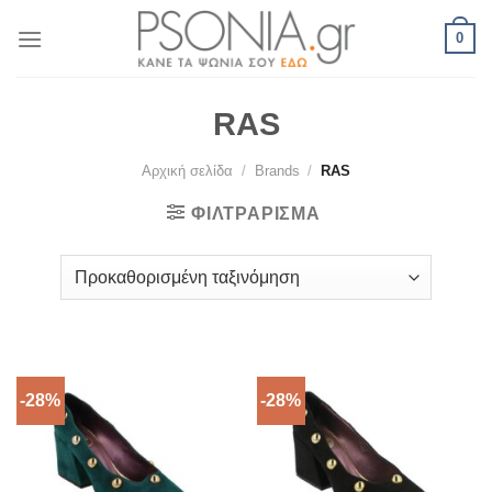
Skip
0
to
content
RAS
Αρχική σελίδα
/
Brands
/
RAS
ΦΙΛΤΡΆΡΙΣΜΑ
-28%
-28%