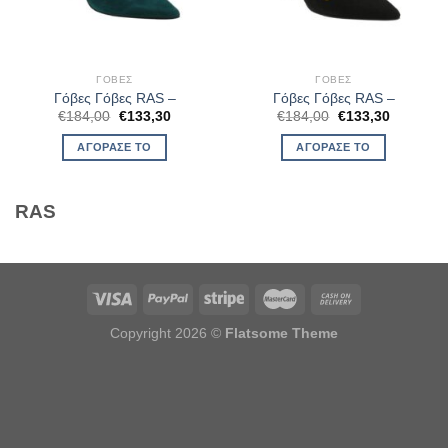
ΓΌΒΕΣ
ΓΌΒΕΣ
Γόβες Γόβες RAS –
Γόβες Γόβες RAS –
Original
Η
Original
Η
€
184,00
€
133,30
€
184,00
€
133,30
price
τρέχουσα
price
τρέχουσ
was:
τιμή
was:
τιμή
ΑΓΌΡΑΣΈ ΤΟ
ΑΓΌΡΑΣΈ ΤΟ
€184,00.
είναι:
€184,00.
είναι:
€133,30.
€133,30.
RAS
Copyright 2026 ©
Flatsome Theme