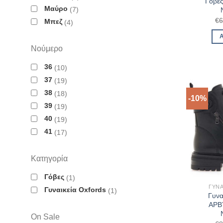
Γόβε
Μαύρο
7
€
6
Μπεζ
4
Νούμερο
36
10
37
19
38
18
-10%
39
19
40
19
41
17
Κατηγορία
Γόβες
1
ΓΥΝΑ
Γυναικεία Oxfords
1
Γυνα
ΑΡΒΥ
On Sale