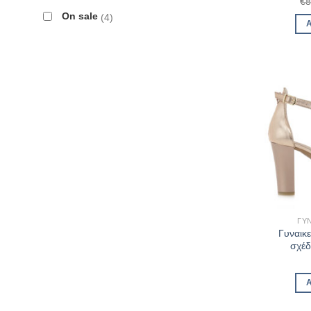
€
8
On sale
4
ΓΥΝ
Γυναικ
σχέδ