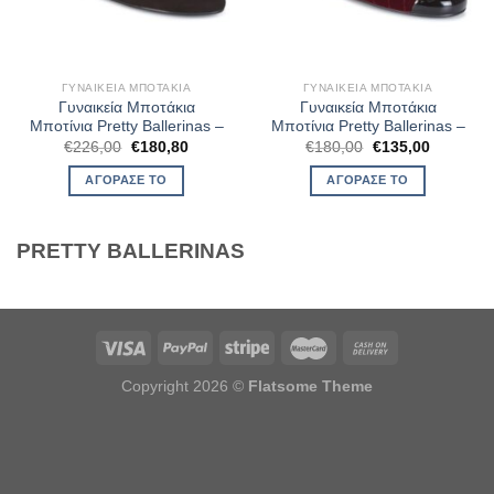
ΓΥΝΑΙΚΕΊΑ ΜΠΟΤΆΚΙΑ
ΓΥΝΑΙΚΕΊΑ ΜΠΟΤΆΚΙΑ
Γυναικεία Μποτάκια
Γυναικεία Μποτάκια
Μποτίνια Pretty Ballerinas –
Μποτίνια Pretty Ballerinas –
Original
Η
Original
Η
€
226,00
€
180,80
€
180,00
€
135,00
price
τρέχουσα
price
τρέχουσ
was:
τιμή
was:
τιμή
ΑΓΌΡΑΣΈ ΤΟ
ΑΓΌΡΑΣΈ ΤΟ
€226,00.
είναι:
€180,00.
είναι:
€180,80.
€135,00.
PRETTY BALLERINAS
Copyright 2026 ©
Flatsome Theme