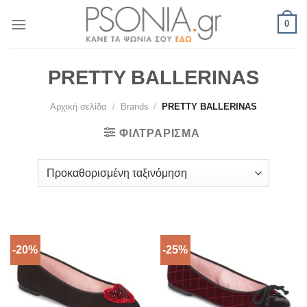
Skip
0
to
content
PRETTY BALLERINAS
Αρχική σελίδα
/
Brands
/
PRETTY BALLERINAS
ΦΙΛΤΡΆΡΙΣΜΑ
-20%
-25%