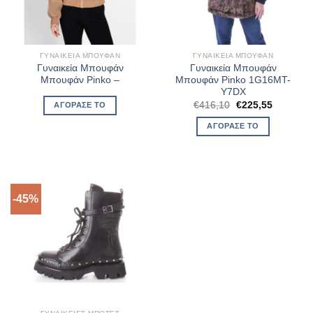
ΓΥΝΑΙΚΕΊΑ ΜΠΟΥΦΆΝ
ΓΥΝΑΙΚΕΊΑ ΜΠΟΥΦΆΝ
Γυναικεία Μπουφάν
Γυναικεία Μπουφάν
Μπουφάν Pinko –
Μπουφάν Pinko 1G16MT-
Y7DX
Original
Η
€
416,10
€
225,55
ΑΓΌΡΑΣΈ ΤΟ
price
τρέχουσ
was:
τιμή
ΑΓΌΡΑΣΈ ΤΟ
€416,10.
είναι:
€225,55.
-45%