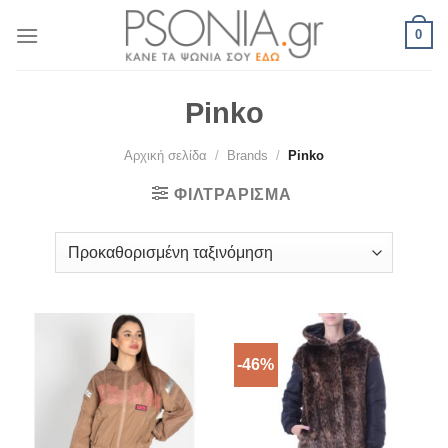
Skip
0
to
content
Pinko
Αρχική σελίδα
/
Brands
/
Pinko
ΦΙΛΤΡΆΡΙΣΜΑ
-46%