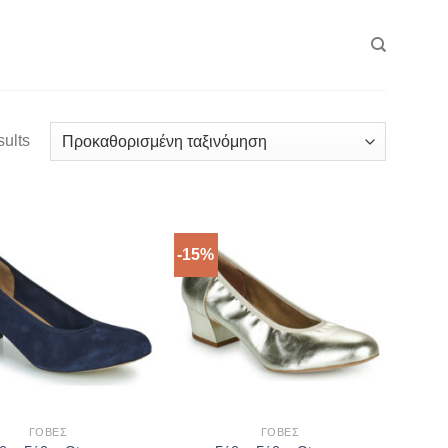
sults
-15%
ΓΌΒΕΣ
ΓΌΒΕΣ