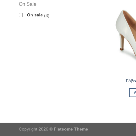
On Sale
On sale
3
Γόβε
Copyright 2026 ©
Flatsome Theme