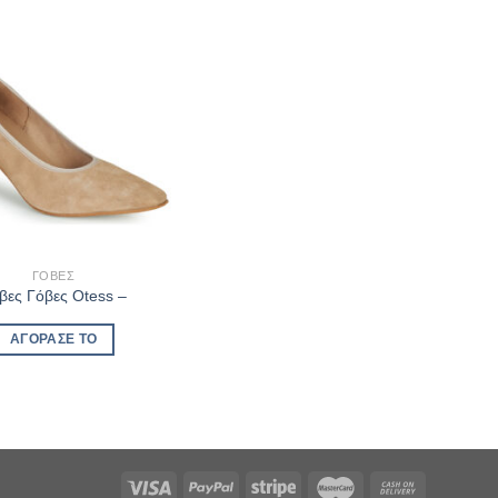
ΓΌΒΕΣ
βες Γόβες Otess –
ΑΓΌΡΑΣΈ ΤΟ