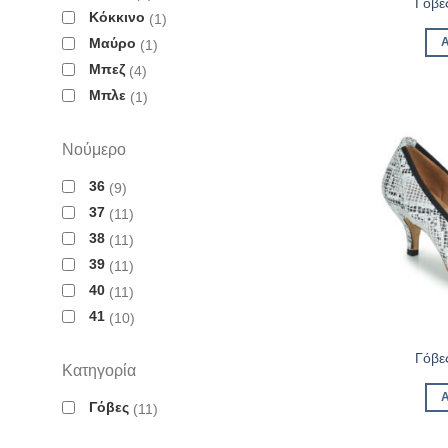
Γόβε
Κόκκινο
1
Μαύρο
1
Μπεζ
4
Μπλε
1
Νούμερο
36
9
37
11
38
11
39
11
40
11
41
10
Γόβε
Κατηγορία
Γόβες
11