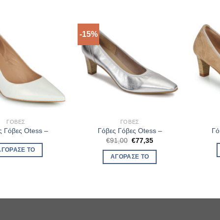
-15%
ΓΌΒΕΣ
ΓΌΒΕΣ
ς Γόβες Otess –
Γόβες Γόβες Otess –
Γό
Original
Η
€
91,00
€
77,35
price
τρέχουσα
ΑΓΌΡΑΣΈ ΤΟ
was:
τιμή
ΑΓΌΡΑΣΈ ΤΟ
€91,00.
είναι:
€77,35.