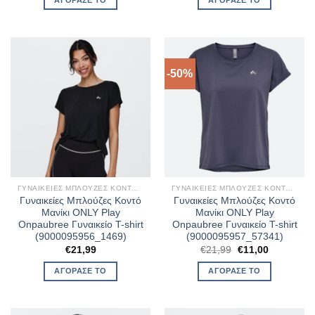
€21,99.
είναι:
€21,99.
είναι:
€11,00.
€11,00.
-50%
ΓΥΝΑΙΚΕΊΕΣ ΜΠΛΟΎΖΕΣ ΚΟΝΤΌ ΜΑΝΊΚΙ
ΓΥΝΑΙΚΕΊΕΣ ΜΠΛΟΎΖΕΣ ΚΟΝΤΌ ΜΑΝΊΚΙ
Γυναικείες Μπλούζες Κοντό
Γυναικείες Μπλούζες Κοντό
Μανίκι ONLY Play
Μανίκι ONLY Play
Onpaubree Γυναικείο T-shirt
Onpaubree Γυναικείο T-shirt
(9000095956_1469)
(9000095957_57341)
Original
Η
€
21,99
€
21,99
€
11,00
price
τρέχουσα
was:
τιμή
ΑΓΌΡΑΣΈ ΤΟ
ΑΓΌΡΑΣΈ ΤΟ
€21,99.
είναι:
€11,00.