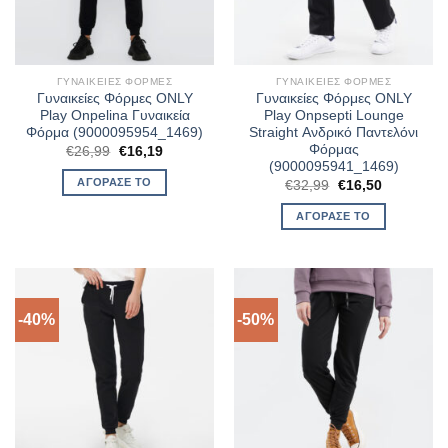
ΓΥΝΑΙΚΕΊΕΣ ΦΌΡΜΕΣ
ΓΥΝΑΙΚΕΊΕΣ ΦΌΡΜΕΣ
Γυναικείες Φόρμες ONLY
Γυναικείες Φόρμες ONLY
Play Onpelina Γυναικεία
Play Onpsepti Lounge
Φόρμα (9000095954_1469)
Straight Ανδρικό Παντελόνι
Φόρμας
Original
Η
€
26,99
€
16,19
price
τρέχουσα
(9000095941_1469)
was:
τιμή
ΑΓΌΡΑΣΈ ΤΟ
Original
Η
€
32,99
€
16,50
€26,99.
είναι:
price
τρέχουσα
€16,19.
was:
τιμή
ΑΓΌΡΑΣΈ ΤΟ
€32,99.
είναι:
€16,50.
-40%
-50%