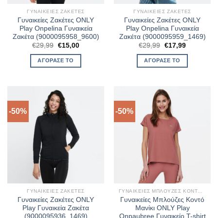
ΓΥΝΑΙΚΕΊΕΣ ΖΑΚΈΤΕΣ
ΓΥΝΑΙΚΕΊΕΣ ΖΑΚΈΤΕΣ
Γυναικείες Ζακέτες ONLY
Γυναικείες Ζακέτες ONLY
Play Onpelina Γυναικεία
Play Onpelina Γυναικεία
Ζακέτα (9000095958_9600)
Ζακέτα (9000095959_1469)
Original
Η
Original
Η
€
29,99
€
15,00
€
29,99
€
17,99
price
τρέχουσα
price
τρέχουσα
was:
τιμή
was:
τιμή
ΑΓΌΡΑΣΈ ΤΟ
ΑΓΌΡΑΣΈ ΤΟ
€29,99.
είναι:
€29,99.
είναι:
€15,00.
€17,99.
-50%
-50%
ΓΥΝΑΙΚΕΊΕΣ ΖΑΚΈΤΕΣ
ΓΥΝΑΙΚΕΊΕΣ ΜΠΛΟΎΖΕΣ ΚΟΝΤΌ ΜΑΝΊΚΙ
Γυναικείες Ζακέτες ONLY
Γυναικείες Μπλούζες Κοντό
Play Γυναικεία Ζακέτα
Μανίκι ONLY Play
(9000095936_1469)
Onpaubree Γυναικείο T-shirt