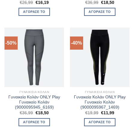
Original
Η
Original
Η
€
26,99
€
16,19
€
36,99
€
18,50
price
τρέχουσα
price
τρέχουσα
was:
τιμή
was:
τιμή
ΑΓΌΡΑΣΈ ΤΟ
ΑΓΌΡΑΣΈ ΤΟ
€26,99.
είναι:
€36,99.
είναι:
€16,19.
€18,50.
-50%
-40%
ΓΥΝΑΙΚΕΊΑ ΚΟΛΆΝ
ΓΥΝΑΙΚΕΊΑ ΚΟΛΆΝ
Γυναικεία Κολάν ONLY Play
Γυναικεία Κολάν ONLY Play
Γυναικείο Κολάν
Γυναικείο Κολάν
(9000095945_6169)
(9000095967_1469)
Original
Η
Original
Η
€
36,99
€
18,50
€
19,99
€
11,99
price
τρέχουσα
price
τρέχουσα
was:
τιμή
was:
τιμή
ΑΓΌΡΑΣΈ ΤΟ
ΑΓΌΡΑΣΈ ΤΟ
€36,99.
είναι:
€19,99.
είναι:
€18,50.
€11,99.