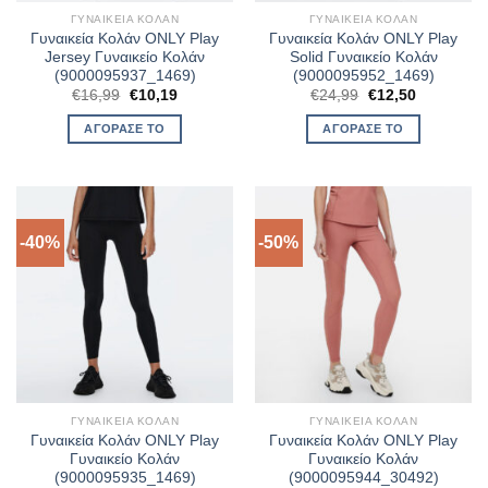
ΓΥΝΑΙΚΕΊΑ ΚΟΛΆΝ
ΓΥΝΑΙΚΕΊΑ ΚΟΛΆΝ
Γυναικεία Κολάν ONLY Play
Γυναικεία Κολάν ONLY Play
Jersey Γυναικείο Κολάν
Solid Γυναικείο Κολάν
(9000095937_1469)
(9000095952_1469)
Original
Η
Original
Η
€
16,99
€
10,19
€
24,99
€
12,50
price
τρέχουσα
price
τρέχουσα
was:
τιμή
was:
τιμή
ΑΓΌΡΑΣΈ ΤΟ
ΑΓΌΡΑΣΈ ΤΟ
€16,99.
είναι:
€24,99.
είναι:
€10,19.
€12,50.
-40%
-50%
ΓΥΝΑΙΚΕΊΑ ΚΟΛΆΝ
ΓΥΝΑΙΚΕΊΑ ΚΟΛΆΝ
Γυναικεία Κολάν ONLY Play
Γυναικεία Κολάν ONLY Play
Γυναικείο Κολάν
Γυναικείο Κολάν
(9000095935_1469)
(9000095944_30492)