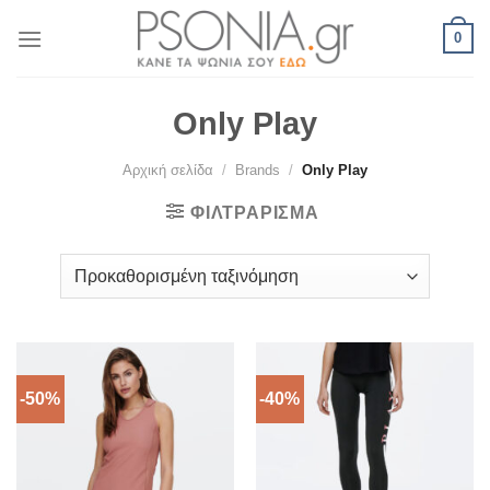
Skip
0
to
content
Only Play
Αρχική σελίδα
/
Brands
/
Only Play
ΦΙΛΤΡΆΡΙΣΜΑ
-50%
-40%