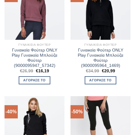
ΓΥΝΑΙΚΕΊΑ ΦΟΎΤΕΡ
ΓΥΝΑΙΚΕΊΑ ΦΟΎΤΕΡ
Γυναικεία Φούτερ ONLY
Γυναικεία Φούτερ ONLY
Play Γυναικεία Μπλούζα
Play Γυναικεία Μπλούζα
Φούτερ
Φούτερ
(9000095947_57342)
(9000095964_1469)
Original
Η
Original
Η
€
26,99
€
16,19
€
34,99
€
20,99
price
τρέχουσα
price
τρέχουσα
was:
τιμή
was:
τιμή
ΑΓΌΡΑΣΈ ΤΟ
ΑΓΌΡΑΣΈ ΤΟ
€26,99.
είναι:
€34,99.
είναι:
€16,19.
€20,99.
-40%
-50%