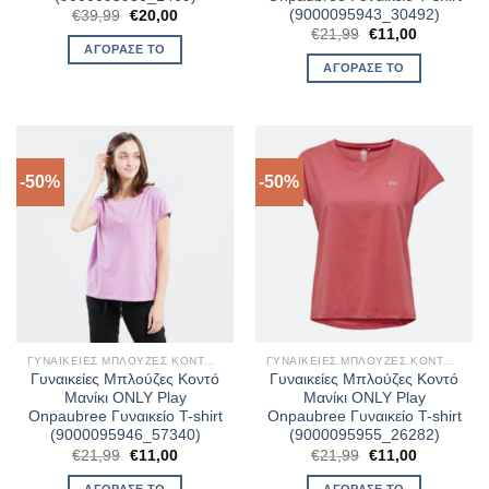
(9000095943_30492)
Original
Η
€
39,99
€
20,00
price
τρέχουσα
Original
Η
€
21,99
€
11,00
was:
τιμή
price
τρέχουσα
ΑΓΌΡΑΣΈ ΤΟ
€39,99.
είναι:
was:
τιμή
ΑΓΌΡΑΣΈ ΤΟ
€20,00.
€21,99.
είναι:
€11,00.
-50%
-50%
ΓΥΝΑΙΚΕΊΕΣ ΜΠΛΟΎΖΕΣ ΚΟΝΤΌ ΜΑΝΊΚΙ
ΓΥΝΑΙΚΕΊΕΣ ΜΠΛΟΎΖΕΣ ΚΟΝΤΌ ΜΑΝΊΚΙ
Γυναικείες Μπλούζες Κοντό
Γυναικείες Μπλούζες Κοντό
Μανίκι ONLY Play
Μανίκι ONLY Play
Onpaubree Γυναικείο T-shirt
Onpaubree Γυναικείο T-shirt
(9000095946_57340)
(9000095955_26282)
Original
Η
Original
Η
€
21,99
€
11,00
€
21,99
€
11,00
price
τρέχουσα
price
τρέχουσα
was:
τιμή
was:
τιμή
ΑΓΌΡΑΣΈ ΤΟ
ΑΓΌΡΑΣΈ ΤΟ