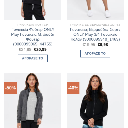
ΓΥΝΑΙΚΕΊΑ ΦΟΎΤΕΡ
ΓΥΝΑΙΚΕΊΕΣ ΒΕΡΜΟΎΔΕΣ ΣΟΡΤΣ
Γυναικεία Φούτερ ONLY
Γυναικείες Βερμούδες Σορτς
Play Γυναικεία Μπλούζα
ONLY Play 3/4 Γυναικείο
Φούτερ
Κολάν (9000095948_1469)
(9000095965_44755)
Original
Η
€
19,95
€
9,98
price
τρέχουσα
Original
Η
€
34,99
€
20,99
was:
τιμή
price
τρέχουσα
ΑΓΌΡΑΣΈ ΤΟ
€19,95.
είναι:
was:
τιμή
ΑΓΌΡΑΣΈ ΤΟ
€9,98.
€34,99.
είναι:
€20,99.
-50%
-40%