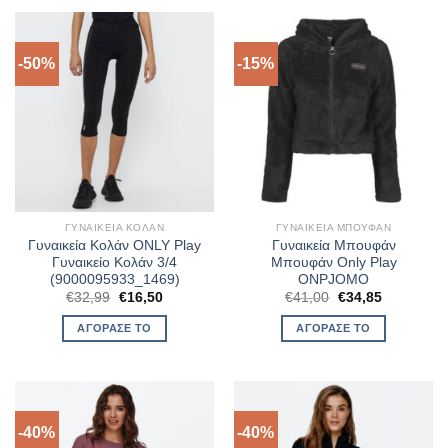
-50%
-15%
ΓΥΝΑΙΚΕΊΑ ΚΟΛΆΝ
ΓΥΝΑΙΚΕΊΑ ΜΠΟΥΦΆΝ
Γυναικεία Κολάν ONLY Play
Γυναικεία Μπουφάν
Γυναικείο Κολάν 3/4
Μπουφάν Only Play
(9000095933_1469)
ONPJOMO
Original
Η
Original
Η
€
32,99
€
16,50
€
41,00
€
34,85
price
τρέχουσα
price
τρέχουσα
was:
τιμή
was:
τιμή
ΑΓΌΡΑΣΈ ΤΟ
ΑΓΌΡΑΣΈ ΤΟ
€32,99.
είναι:
€41,00.
είναι:
€16,50.
€34,85.
-40%
-40%