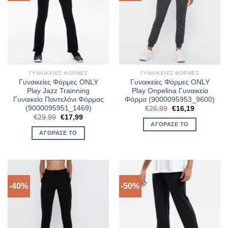
ΓΥΝΑΙΚΕΊΕΣ ΦΌΡΜΕΣ
ΓΥΝΑΙΚΕΊΕΣ ΦΌΡΜΕΣ
Γυναικείες Φόρμες ONLY
Γυναικείες Φόρμες ONLY
Play Jazz Trainning
Play Onpelina Γυναικεία
Γυναικείο Παντελόνι Φόρμας
Φόρμα (9000095953_9600)
(9000095951_1469)
Original
Η
€
26,99
€
16,19
price
τρέχουσα
Original
Η
€
29,99
€
17,99
was:
τιμή
price
τρέχουσα
ΑΓΌΡΑΣΈ ΤΟ
€26,99.
είναι:
was:
τιμή
ΑΓΌΡΑΣΈ ΤΟ
€16,19.
€29,99.
είναι:
€17,99.
-40%
-50%