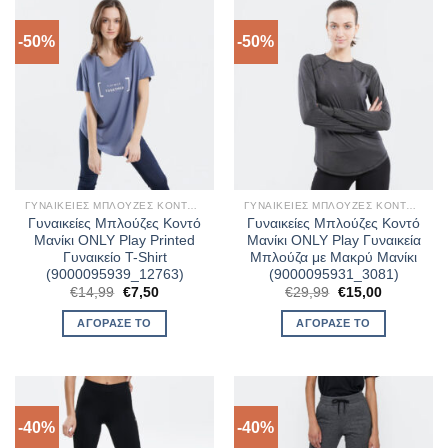
-50%
-50%
ΓΥΝΑΙΚΕΊΕΣ ΜΠΛΟΎΖΕΣ ΚΟΝΤΌ ΜΑΝΊΚΙ
ΓΥΝΑΙΚΕΊΕΣ ΜΠΛΟΎΖΕΣ ΚΟΝΤΌ ΜΑΝΊΚΙ
Γυναικείες Μπλούζες Κοντό
Γυναικείες Μπλούζες Κοντό
Μανίκι ONLY Play Printed
Μανίκι ONLY Play Γυναικεία
Γυναικείο T-Shirt
Μπλούζα με Μακρύ Μανίκι
(9000095939_12763)
(9000095931_3081)
Original
Η
Original
Η
€
14,99
€
7,50
€
29,99
€
15,00
price
τρέχουσα
price
τρέχουσα
was:
τιμή
was:
τιμή
ΑΓΌΡΑΣΈ ΤΟ
ΑΓΌΡΑΣΈ ΤΟ
€14,99.
είναι:
€29,99.
είναι:
€7,50.
€15,00.
-40%
-40%