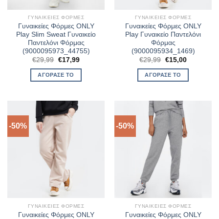
ΓΥΝΑΙΚΕΊΕΣ ΦΌΡΜΕΣ
ΓΥΝΑΙΚΕΊΕΣ ΦΌΡΜΕΣ
Γυναικείες Φόρμες ONLY
Γυναικείες Φόρμες ONLY
Play Slim Sweat Γυναικείο
Play Γυναικείο Παντελόνι
Παντελόνι Φόρμας
Φόρμας
(9000095973_44755)
(9000095934_1469)
Original
Η
Original
Η
€
29,99
€
17,99
€
29,99
€
15,00
price
τρέχουσα
price
τρέχουσα
was:
τιμή
was:
τιμή
ΑΓΌΡΑΣΈ ΤΟ
ΑΓΌΡΑΣΈ ΤΟ
€29,99.
είναι:
€29,99.
είναι:
€17,99.
€15,00.
-50%
-50%
ΓΥΝΑΙΚΕΊΕΣ ΦΌΡΜΕΣ
ΓΥΝΑΙΚΕΊΕΣ ΦΌΡΜΕΣ
Γυναικείες Φόρμες ONLY
Γυναικείες Φόρμες ONLY