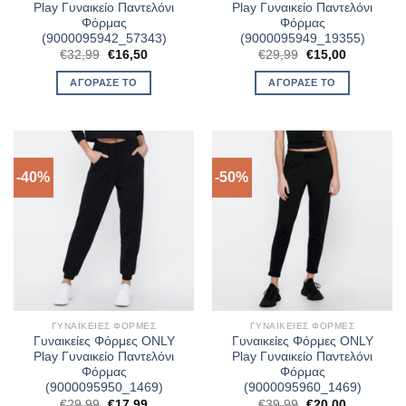
Play Γυναικείο Παντελόνι
Play Γυναικείο Παντελόνι
Φόρμας
Φόρμας
(9000095942_57343)
(9000095949_19355)
Original
Η
Original
Η
€
32,99
€
16,50
€
29,99
€
15,00
price
τρέχουσα
price
τρέχουσα
was:
τιμή
was:
τιμή
ΑΓΌΡΑΣΈ ΤΟ
ΑΓΌΡΑΣΈ ΤΟ
€32,99.
είναι:
€29,99.
είναι:
€16,50.
€15,00.
-40%
-50%
ΓΥΝΑΙΚΕΊΕΣ ΦΌΡΜΕΣ
ΓΥΝΑΙΚΕΊΕΣ ΦΌΡΜΕΣ
Γυναικείες Φόρμες ONLY
Γυναικείες Φόρμες ONLY
Play Γυναικείο Παντελόνι
Play Γυναικείο Παντελόνι
Φόρμας
Φόρμας
(9000095950_1469)
(9000095960_1469)
Original
Η
Original
Η
€
29,99
€
17,99
€
39,99
€
20,00