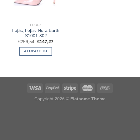
ΓΌΒΕΣ
Γόβες Γόβες Nora Barth
S1001-302
Original
Η
€
259,54
€
147,27
price
τρέχουσα
was:
τιμή
ΑΓΌΡΑΣΈ ΤΟ
€259,54.
είναι:
€147,27.
Copyright 2026 ©
Flatsome Theme