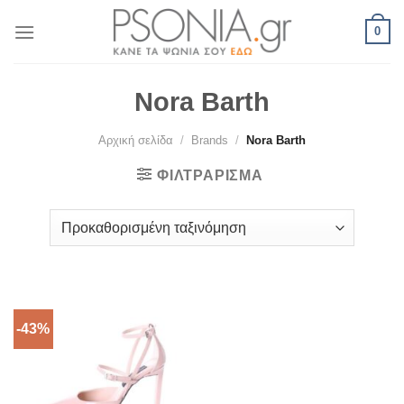
Skip
0
to
content
Nora Barth
Αρχική σελίδα
/
Brands
/
Nora Barth
ΦΙΛΤΡΆΡΙΣΜΑ
-43%