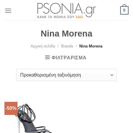
Skip
0
to
content
Nina Morena
Αρχική σελίδα
/
Brands
/
Nina Morena
ΦΙΛΤΡΆΡΙΣΜΑ
-50%