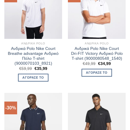
ΑΝΔΡΙΚΆ POLO
ΑΝΔΡΙΚΆ POLO
Ανδρικά Polo Nike Court
Ανδρικά Polo Nike Court
Breathe advantage Ανδρικό
Dri-FIT Victory Ανδρικό Polo
Πόλο T-shirt
T-shirt (9000080548_1540)
(9000070103_8921)
Original
Η
€
49,99
€
34,99
price
τρέχουσα
Original
Η
€
59,99
€
35,99
was:
τιμή
price
τρέχουσα
ΑΓΌΡΑΣΈ ΤΟ
€49,99.
είναι:
was:
τιμή
ΑΓΌΡΑΣΈ ΤΟ
€34,99.
€59,99.
είναι:
€35,99.
-30%