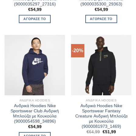
(9000035297_27316)
(9000035300_29363)
€
54,99
€
54,99
ΑΓΌΡΑΣΈ ΤΟ
ΑΓΌΡΑΣΈ ΤΟ
-20%
ΑΝΔΡΙΚΆ HOODIES
ΑΝΔΡΙΚΆ HOODIES
Ανδρικά Hoodies Nike
Ανδρικά Hoodies Nike
Sportswear Club Ανδρική
Sportswear Fantasy
Μπλούζα με Κουκούλα
Creature Ανδρική Μπλούζα
(9000054598_34896)
με Κουκούλα
(9000081973_1469)
€
54,99
Original
Η
€
64,99
€
51,99
price
τρέχουσα
ΑΓΌΡΑΣΈ ΤΟ