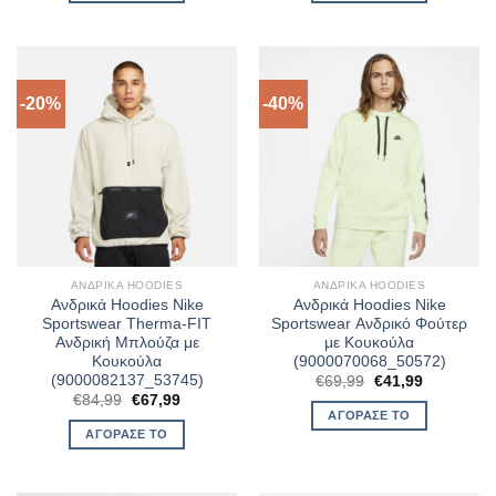
€59,99.
€67,99.
-20%
-40%
ΑΝΔΡΙΚΆ HOODIES
ΑΝΔΡΙΚΆ HOODIES
Ανδρικά Hoodies Nike
Ανδρικά Hoodies Nike
Sportswear Therma-FIT
Sportswear Ανδρικό Φούτερ
Ανδρική Μπλούζα με
με Κουκούλα
Κουκούλα
(9000070068_50572)
(9000082137_53745)
Original
Η
€
69,99
€
41,99
price
τρέχουσα
Original
Η
€
84,99
€
67,99
was:
τιμή
price
τρέχουσα
ΑΓΌΡΑΣΈ ΤΟ
€69,99.
είναι:
was:
τιμή
ΑΓΌΡΑΣΈ ΤΟ
€41,99.
€84,99.
είναι:
€67,99.