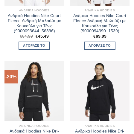
ΑΝΔΡΙΚΆ HOODIES
ΑΝΔΡΙΚΆ HOODIES
Ανδρικά Hoodies Nike Court
Ανδρικά Hoodies Nike Court
Fleece Ανδρική Μπλούζα με
Fleece Ανδρική Μπλούζα με
Κουκούλα για Τένις
Κουκούλα για Τένις
(9000093644_56396)
(9000094390_1539)
Original
Η
€
64,99
€
45,49
€
69,99
price
τρέχουσα
was:
τιμή
ΑΓΌΡΑΣΈ ΤΟ
ΑΓΌΡΑΣΈ ΤΟ
€64,99.
είναι:
€45,49.
-20%
ΑΝΔΡΙΚΆ HOODIES
ΑΝΔΡΙΚΆ HOODIES
Ανδρικά Hoodies Nike Dri-
Ανδρικά Hoodies Nike Dri-