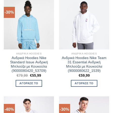
-30%
ΑΝΔΡΙΚΆ HOODIES
ΑΝΔΡΙΚΆ HOODIES
Ανδρικά Hoodies Nike
Ανδρικά Hoodies Nike Team
Standard Issue Ανδρική
31 Essential Ανδρική
Μπλούζα με Κουκούλα
Μπλούζα με Κουκούλα
(9000080420_53709)
(9000080622_1539)
Original
Η
€
79,99
€
55,99
€
59,99
price
τρέχουσα
was:
τιμή
ΑΓΌΡΑΣΈ ΤΟ
ΑΓΌΡΑΣΈ ΤΟ
€79,99.
είναι:
€55,99.
-40%
-30%