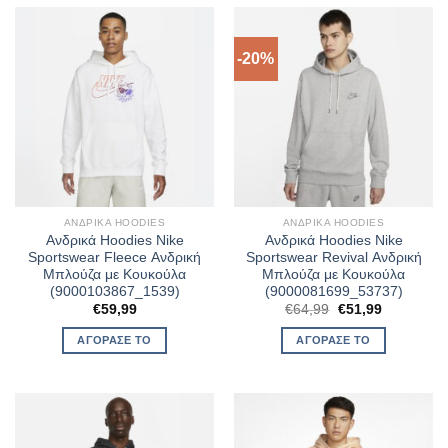
-20%
ΑΝΔΡΙΚΆ HOODIES
ΑΝΔΡΙΚΆ HOODIES
Ανδρικά Hoodies Nike
Ανδρικά Hoodies Nike
Sportswear Fleece Ανδρική
Sportswear Revival Ανδρική
Μπλούζα με Κουκούλα
Μπλούζα με Κουκούλα
(9000103867_1539)
(9000081699_53737)
Original
Η
€
59,99
€
64,99
€
51,99
price
τρέχουσα
was:
τιμή
ΑΓΌΡΑΣΈ ΤΟ
ΑΓΌΡΑΣΈ ΤΟ
€64,99.
είναι:
€51,99.