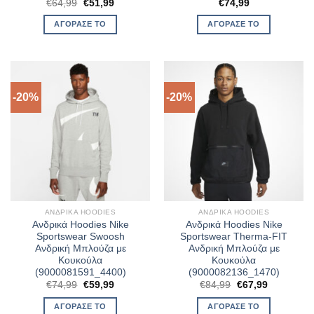
Original
Η
€
64,99
€
51,99
€
74,99
price
τρέχουσα
was:
τιμή
ΑΓΌΡΑΣΈ ΤΟ
ΑΓΌΡΑΣΈ ΤΟ
€64,99.
είναι:
€51,99.
-20%
-20%
ΑΝΔΡΙΚΆ HOODIES
ΑΝΔΡΙΚΆ HOODIES
Ανδρικά Hoodies Nike
Ανδρικά Hoodies Nike
Sportswear Swoosh
Sportswear Therma-FIT
Ανδρική Μπλούζα με
Ανδρική Μπλούζα με
Κουκούλα
Κουκούλα
(9000081591_4400)
(9000082136_1470)
Original
Η
Original
Η
€
74,99
€
59,99
€
84,99
€
67,99
price
τρέχουσα
price
τρέχουσα
was:
τιμή
was:
τιμή
ΑΓΌΡΑΣΈ ΤΟ
ΑΓΌΡΑΣΈ ΤΟ
€74,99.
είναι:
€84,99.
είναι: