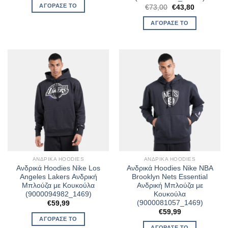
was:
τιμή
ΑΓΌΡΑΣΈ ΤΟ
Original
Η
€
73,00
€
43,80
€84,99.
είναι:
price
τρέχουσα
€50,99.
was:
τιμή
ΑΓΌΡΑΣΈ ΤΟ
€73,00.
είναι:
€43,80.
ΑΝΔΡΙΚΆ HOODIES
ΑΝΔΡΙΚΆ HOODIES
Ανδρικά Hoodies Nike Los
Ανδρικά Hoodies Nike NBA
Angeles Lakers Ανδρική
Brooklyn Nets Essential
Μπλούζα με Κουκούλα
Ανδρική Μπλούζα με
(9000094982_1469)
Κουκούλα
(9000081057_1469)
€
59,99
€
59,99
ΑΓΌΡΑΣΈ ΤΟ
ΑΓΌΡΑΣΈ ΤΟ