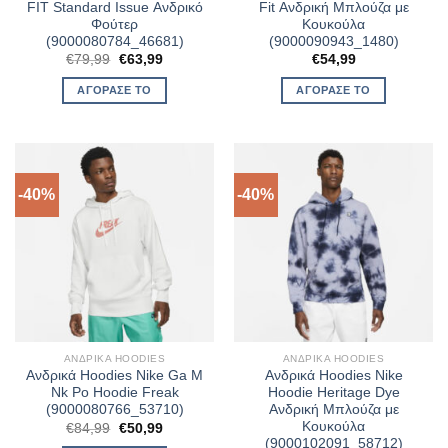
FIT Standard Issue Ανδρικό
Fit Ανδρική Μπλούζα με
Φούτερ
Κουκούλα
(9000080784_46681)
(9000090943_1480)
Original
Η
€
79,99
€
63,99
€
54,99
price
τρέχουσα
was:
τιμή
ΑΓΌΡΑΣΈ ΤΟ
ΑΓΌΡΑΣΈ ΤΟ
€79,99.
είναι:
€63,99.
-40%
-40%
ΑΝΔΡΙΚΆ HOODIES
ΑΝΔΡΙΚΆ HOODIES
Ανδρικά Hoodies Nike Ga M
Ανδρικά Hoodies Nike
Nk Po Hoodie Freak
Hoodie Heritage Dye
(9000080766_53710)
Ανδρική Μπλούζα με
Κουκούλα
Original
Η
€
84,99
€
50,99
price
τρέχουσα
(9000102091_58712)