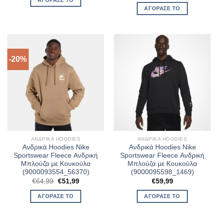
was:
τιμή
ΑΓΌΡΑΣΈ ΤΟ
€64,99.
είναι:
€51,99.
-20%
ΑΝΔΡΙΚΆ HOODIES
ΑΝΔΡΙΚΆ HOODIES
Ανδρικά Hoodies Nike
Ανδρικά Hoodies Nike
Sportswear Fleece Ανδρική
Sportswear Fleece Ανδρική
Μπλούζα με Κουκούλα
Μπλούζα με Κουκούλα
(9000093554_56370)
(9000095598_1469)
Original
Η
€
64,99
€
51,99
€
59,99
price
τρέχουσα
was:
τιμή
ΑΓΌΡΑΣΈ ΤΟ
ΑΓΌΡΑΣΈ ΤΟ
€64,99.
είναι:
€51,99.