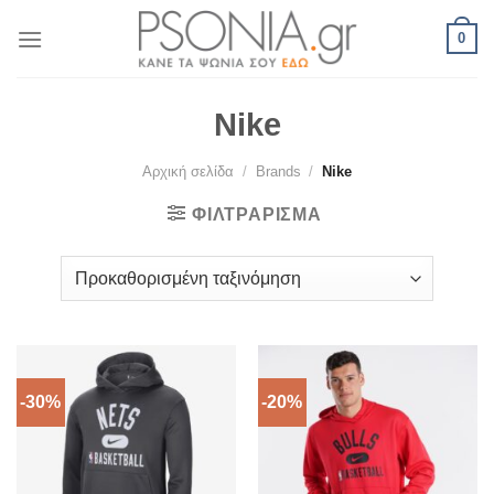
Skip
0
to
content
Nike
Αρχική σελίδα
/
Brands
/
Nike
ΦΙΛΤΡΆΡΙΣΜΑ
-30%
-20%