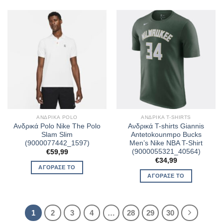
ΑΝΔΡΙΚΆ POLO
ΑΝΔΡΙΚΆ T-SHIRTS
Ανδρικά Polo Nike The Polo
Ανδρικά T-shirts Giannis
Slam Slim
Antetokounmpo Bucks
(9000077442_1597)
Men’s Nike NBA T-Shirt
(9000055321_40564)
€
59,99
€
34,99
ΑΓΌΡΑΣΈ ΤΟ
ΑΓΌΡΑΣΈ ΤΟ
1
2
3
4
…
28
29
30