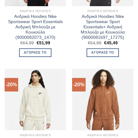
ΑΝΔΡΙΚΆ HOODIES
ΑΝΔΡΙΚΆ HOODIES
Ανδρικά Hoodies Nike
Ανδρικά Hoodies Nike
Sportswear Sport Essentials
Sportswear Sport
Ανδρική Μπλούζα με
Essentials+ Ανδρική
Κουκούλα
Μπλούζα με Κουκούλα
(9000082073_1470)
(9000081697_17275)
Original
Η
Original
Η
€
64,99
€
51,99
€
64,99
€
45,49
price
τρέχουσα
price
τρέχουσα
was:
τιμή
was:
τιμή
ΑΓΌΡΑΣΈ ΤΟ
ΑΓΌΡΑΣΈ ΤΟ
€64,99.
είναι:
€64,99.
είναι:
€51,99.
€45,49.
-20%
-20%
ΑΝΔΡΙΚΆ HOODIES
ΑΝΔΡΙΚΆ HOODIES