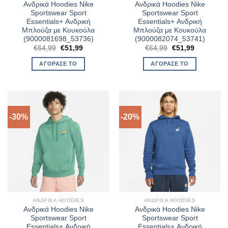
Ανδρικά Hoodies Nike
Ανδρικά Hoodies Nike
Sportswear Sport
Sportswear Sport
Essentials+ Ανδρική
Essentials+ Ανδρική
Μπλούζα με Κουκούλα
Μπλούζα με Κουκούλα
(9000081698_53736)
(9000082074_53741)
Original
Η
Original
Η
€
64,99
€
51,99
€
64,99
€
51,99
price
τρέχουσα
price
τρέχουσα
was:
τιμή
was:
τιμή
ΑΓΌΡΑΣΈ ΤΟ
ΑΓΌΡΑΣΈ ΤΟ
€64,99.
είναι:
€64,99.
είναι:
€51,99.
€51,99.
-30%
-20%
ΑΝΔΡΙΚΆ HOODIES
ΑΝΔΡΙΚΆ HOODIES
Ανδρικά Hoodies Nike
Ανδρικά Hoodies Nike
Sportswear Sport
Sportswear Sport
Essentials+ Ανδρική
Essentials+ Ανδρική