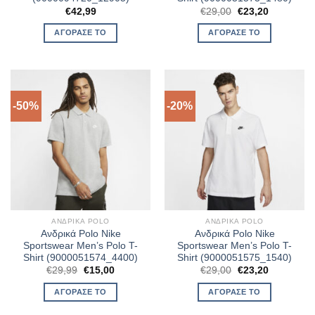
Original
Η
€
42,99
€
29,00
€
23,20
price
τρέχουσα
was:
τιμή
ΑΓΌΡΑΣΈ ΤΟ
ΑΓΌΡΑΣΈ ΤΟ
€29,00.
είναι:
€23,20.
-50%
-20%
ΑΝΔΡΙΚΆ POLO
ΑΝΔΡΙΚΆ POLO
Ανδρικά Polo Nike
Ανδρικά Polo Nike
Sportswear Men’s Polo T-
Sportswear Men’s Polo T-
Shirt (9000051574_4400)
Shirt (9000051575_1540)
Original
Η
Original
Η
€
29,99
€
15,00
€
29,00
€
23,20
price
τρέχουσα
price
τρέχουσα
was:
τιμή
was:
τιμή
ΑΓΌΡΑΣΈ ΤΟ
ΑΓΌΡΑΣΈ ΤΟ
€29,99.
είναι:
€29,00.
είναι:
€15,00.
€23,20.