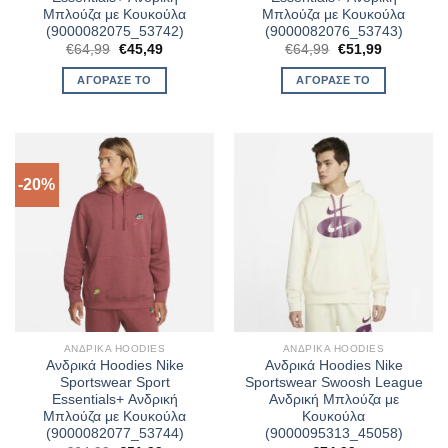
Μπλούζα με Κουκούλα
Μπλούζα με Κουκούλα
(9000082075_53742)
(9000082076_53743)
Original
Η
Original
Η
€
64,99
€
45,49
€
64,99
€
51,99
price
τρέχουσα
price
τρέχουσα
was:
τιμή
was:
τιμή
ΑΓΌΡΑΣΈ ΤΟ
ΑΓΌΡΑΣΈ ΤΟ
€64,99.
είναι:
€64,99.
είναι:
€45,49.
€51,99.
-20%
ΑΝΔΡΙΚΆ HOODIES
ΑΝΔΡΙΚΆ HOODIES
Ανδρικά Hoodies Nike
Ανδρικά Hoodies Nike
Sportswear Sport
Sportswear Swoosh League
Essentials+ Ανδρική
Ανδρική Μπλούζα με
Μπλούζα με Κουκούλα
Κουκούλα
(9000082077_53744)
(9000095313_45058)