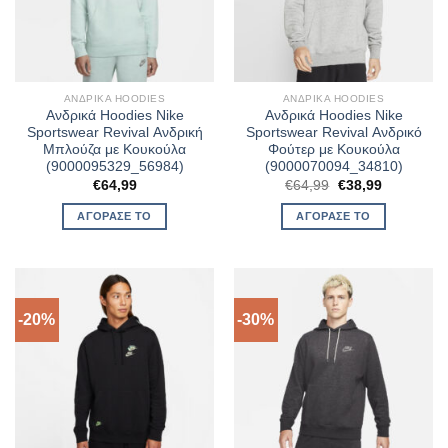
ΑΝΔΡΙΚΆ HOODIES
ΑΝΔΡΙΚΆ HOODIES
Ανδρικά Hoodies Nike
Ανδρικά Hoodies Nike
Sportswear Revival Ανδρική
Sportswear Revival Ανδρικό
Μπλούζα με Κουκούλα
Φούτερ με Κουκούλα
(9000095329_56984)
(9000070094_34810)
Original
Η
€
64,99
€
64,99
€
38,99
price
τρέχουσα
was:
τιμή
ΑΓΌΡΑΣΈ ΤΟ
ΑΓΌΡΑΣΈ ΤΟ
€64,99.
είναι:
€38,99.
-20%
-30%