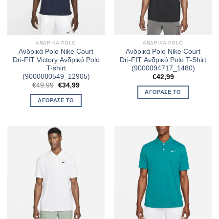
ΑΝΔΡΙΚΆ POLO
ΑΝΔΡΙΚΆ POLO
Ανδρικά Polo Nike Court
Ανδρικά Polo Nike Court
Dri-FIT Victory Ανδρικό Polo
Dri-FIT Ανδρικό Polo T-Shirt
T-shirt
(9000094717_1480)
(9000080549_12905)
€
42,99
Original
Η
€
49,99
€
34,99
price
τρέχουσα
ΑΓΌΡΑΣΈ ΤΟ
was:
τιμή
ΑΓΌΡΑΣΈ ΤΟ
€49,99.
είναι:
€34,99.