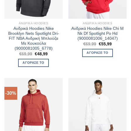
ΑΝΔΡΙΚΆ HOODIES
ΑΝΔΡΙΚΆ HOODIES
Ανδρικά Hoodies Nike
Ανδρικά Hoodies Nike Chi M
Brooklyn Nets Spotlight Dri-
Nk Df Spotlight Po Hd
FIT NBA Ανδρική Μπλούζα
(9000081006_14047)
Με Κουκούλα
Original
Η
€
69,99
€
55,99
price
τρέχουσα
(9000081005_6778)
was:
τιμή
ΑΓΌΡΑΣΈ ΤΟ
Original
Η
€
69,99
€
48,99
€69,99.
είναι:
price
τρέχουσα
€55,99.
was:
τιμή
ΑΓΌΡΑΣΈ ΤΟ
€69,99.
είναι:
€48,99.
-30%