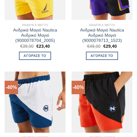
ΑΝΔΡΙΚΆ ΜΑΓΙΌ
ΑΝΔΡΙΚΆ ΜΑΓΙΌ
Ανδρικά Μαγιό Nautica
Ανδρικά Μαγιό Nautica
Ανδρικό Μαγιό
Ανδρικό Μαγιό
(9000078704_2005)
(9000078713_1523)
Original
Η
Original
Η
€
39,00
€
23,40
€
49,00
€
29,40
price
τρέχουσα
price
τρέχουσα
was:
τιμή
was:
τιμή
ΑΓΌΡΑΣΈ ΤΟ
ΑΓΌΡΑΣΈ ΤΟ
€39,00.
είναι:
€49,00.
είναι:
€23,40.
€29,40.
-40%
-40%