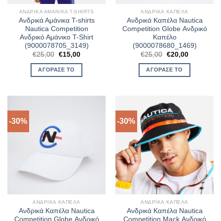
ΑΝΔΡΙΚΆ ΑΜΆΝΙΚΑ T-SHIRTS
ΑΝΔΡΙΚΆ ΚΑΠΈΛΑ
Ανδρικά Αμάνικα T-shirts
Ανδρικά Καπέλα Nautica
Nautica Competition
Competition Globe Ανδρικό
Ανδρικό Αμάνικο T-Shirt
Καπέλο
(9000078705_3149)
(9000078680_1469)
Original
Η
Original
Η
€
25,00
€
15,00
€
25,00
€
20,00
price
τρέχουσα
price
τρέχουσα
was:
τιμή
was:
τιμή
ΑΓΌΡΑΣΈ ΤΟ
ΑΓΌΡΑΣΈ ΤΟ
€25,00.
είναι:
€25,00.
είναι:
€15,00.
€20,00.
-30%
-30%
ΑΝΔΡΙΚΆ ΚΑΠΈΛΑ
ΑΝΔΡΙΚΆ ΚΑΠΈΛΑ
Ανδρικά Καπέλα Nautica
Ανδρικά Καπέλα Nautica
Competition Globe Ανδρικό
Competition Mack Ανδρικό