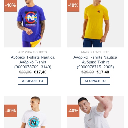
-40%
-40%
ΑΝΔΡΙΚΆ T-SHIRTS
ΑΝΔΡΙΚΆ T-SHIRTS
Ανδρικά T-shirts Nautica
Ανδρικά T-shirts Nautica
Ανδρικό T-shirt
Ανδρικό T-shirt
(9000078709_3149)
(9000078715_2005)
Original
Η
Original
Η
€
29,00
€
17,40
€
29,00
€
17,40
price
τρέχουσα
price
τρέχουσα
was:
τιμή
was:
τιμή
ΑΓΌΡΑΣΈ ΤΟ
ΑΓΌΡΑΣΈ ΤΟ
€29,00.
είναι:
€29,00.
είναι:
€17,40.
€17,40.
-40%
-40%