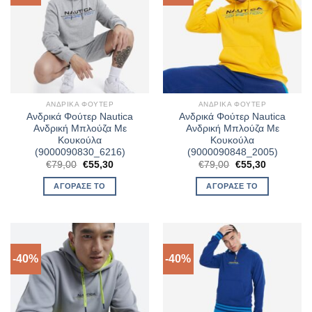
ΑΝΔΡΙΚΆ ΦΟΎΤΕΡ
ΑΝΔΡΙΚΆ ΦΟΎΤΕΡ
Ανδρικά Φούτερ Nautica
Ανδρικά Φούτερ Nautica
Ανδρική Μπλούζα Με
Ανδρική Μπλούζα Με
Κουκούλα
Κουκούλα
(9000090830_6216)
(9000090848_2005)
Original
Η
Original
Η
€
79,00
€
55,30
€
79,00
€
55,30
price
τρέχουσα
price
τρέχουσα
was:
τιμή
was:
τιμή
ΑΓΌΡΑΣΈ ΤΟ
ΑΓΌΡΑΣΈ ΤΟ
€79,00.
είναι:
€79,00.
είναι:
€55,30.
€55,30.
-40%
-40%