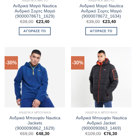
ΑΝΔΡΙΚΆ ΜΑΓΙΌ
ΑΝΔΡΙΚΆ ΜΑΓΙΌ
Ανδρικά Μαγιό Nautica
Ανδρικά Μαγιό Nautica
Ανδρικό Σορτς Μαγιό
Ανδρικό Σορτς Μαγιό
(9000078671_1629)
(9000078672_1634)
Original
Η
Original
Η
€
39,00
€
23,40
€
39,00
€
23,40
price
τρέχουσα
price
τρέχουσα
was:
τιμή
was:
τιμή
ΑΓΌΡΑΣΈ ΤΟ
ΑΓΌΡΑΣΈ ΤΟ
€39,00.
είναι:
€39,00.
είναι:
€23,40.
€23,40.
-30%
-30%
ΑΝΔΡΙΚΆ ΜΠΟΥΦΆΝ
ΑΝΔΡΙΚΆ ΜΠΟΥΦΆΝ
Ανδρικά Μπουφάν Nautica
Ανδρικά Μπουφάν Nautica
Jackets
Ανδρικό Jacket
(9000090862_1629)
(9000090863_1469)
Original
Η
Original
Η
€
69,00
€
48,30
€
109,00
€
76,30