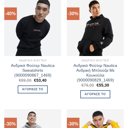
-40%
-30%
ΑΝΔΡΙΚΆ ΦΟΎΤΕΡ
ΑΝΔΡΙΚΆ ΦΟΎΤΕΡ
Ανδρικά Φούτερ Nautica
Ανδρικά Φούτερ Nautica
Sweatshirts
Ανδρική Μπλούζα Με
(9000090867_1469)
Κουκούλα
(9000090829_1469)
Original
Η
€
89,00
€
53,40
price
τρέχουσα
Original
Η
€
79,00
€
55,30
was:
τιμή
price
τρέχουσα
ΑΓΌΡΑΣΈ ΤΟ
€89,00.
είναι:
was:
τιμή
ΑΓΌΡΑΣΈ ΤΟ
€53,40.
€79,00.
είναι:
€55,30.
-30%
-30%