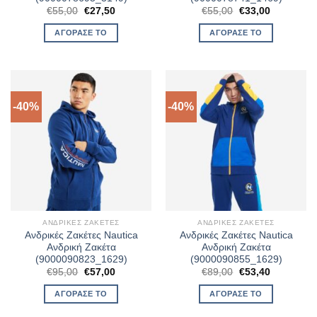
Original
Η
Original
Η
€
55,00
€
27,50
€
55,00
€
33,00
price
τρέχουσα
price
τρέχουσα
was:
τιμή
was:
τιμή
ΑΓΌΡΑΣΈ ΤΟ
ΑΓΌΡΑΣΈ ΤΟ
€55,00.
είναι:
€55,00.
είναι:
€27,50.
€33,00.
-40%
-40%
ΑΝΔΡΙΚΈΣ ΖΑΚΈΤΕΣ
ΑΝΔΡΙΚΈΣ ΖΑΚΈΤΕΣ
Ανδρικές Ζακέτες Nautica
Ανδρικές Ζακέτες Nautica
Ανδρική Ζακέτα
Ανδρική Ζακέτα
(9000090823_1629)
(9000090855_1629)
Original
Η
Original
Η
€
95,00
€
57,00
€
89,00
€
53,40
price
τρέχουσα
price
τρέχουσα
was:
τιμή
was:
τιμή
ΑΓΌΡΑΣΈ ΤΟ
ΑΓΌΡΑΣΈ ΤΟ
€95,00.
είναι:
€89,00.
είναι:
€57,00.
€53,40.