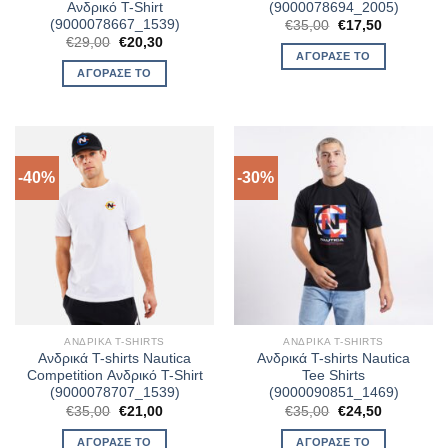
Ανδρικό T-Shirt
(9000078694_2005)
(9000078667_1539)
Original
Η
€
35,00
€
17,50
price
τρέχουσα
Original
Η
€
29,00
€
20,30
was:
τιμή
price
τρέχουσα
ΑΓΌΡΑΣΈ ΤΟ
€35,00.
είναι:
was:
τιμή
ΑΓΌΡΑΣΈ ΤΟ
€17,50.
€29,00.
είναι:
€20,30.
-40%
-30%
ΑΝΔΡΙΚΆ T-SHIRTS
ΑΝΔΡΙΚΆ T-SHIRTS
Ανδρικά T-shirts Nautica
Ανδρικά T-shirts Nautica
Competition Ανδρικό T-Shirt
Tee Shirts
(9000078707_1539)
(9000090851_1469)
Original
Η
Original
Η
€
35,00
€
21,00
€
35,00
€
24,50
price
τρέχουσα
price
τρέχουσα
was:
τιμή
was:
τιμή
ΑΓΌΡΑΣΈ ΤΟ
ΑΓΌΡΑΣΈ ΤΟ