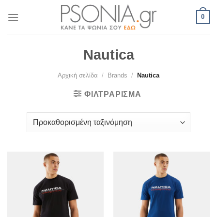
Skip
0
to
content
Nautica
Αρχική σελίδα
/
Brands
/
Nautica
ΦΙΛΤΡΆΡΙΣΜΑ