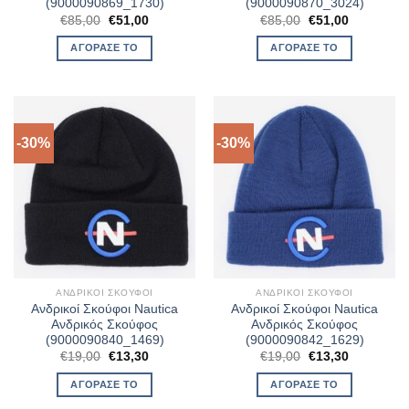
(9000090869_1730)
(9000090870_3024)
Original
Η
Original
Η
€
85,00
€
51,00
€
85,00
€
51,00
price
τρέχουσα
price
τρέχουσα
was:
τιμή
was:
τιμή
ΑΓΌΡΑΣΈ ΤΟ
ΑΓΌΡΑΣΈ ΤΟ
€85,00.
είναι:
€85,00.
είναι:
€51,00.
€51,00.
-30%
-30%
ΑΝΔΡΙΚΟΊ ΣΚΟΎΦΟΙ
ΑΝΔΡΙΚΟΊ ΣΚΟΎΦΟΙ
Ανδρικοί Σκούφοι Nautica
Ανδρικοί Σκούφοι Nautica
Ανδρικός Σκούφος
Ανδρικός Σκούφος
(9000090840_1469)
(9000090842_1629)
Original
Η
Original
Η
€
19,00
€
13,30
€
19,00
€
13,30
price
τρέχουσα
price
τρέχουσα
was:
τιμή
was:
τιμή
ΑΓΌΡΑΣΈ ΤΟ
ΑΓΌΡΑΣΈ ΤΟ
€19,00.
είναι:
€19,00.
είναι:
€13,30.
€13,30.