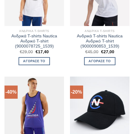
ΑΝΔΡΙΚΆ T-SHIRTS
ΑΝΔΡΙΚΆ T-SHIRTS
Ανδρικά T-shirts Nautica
Ανδρικά T-shirts Nautica
Ανδρικό T-shirt
Ανδρικό T-shirt
(9000078725_1539)
(9000090853_1539)
Original
Η
Original
Η
€
29,00
€
17,40
€
45,00
€
27,00
price
τρέχουσα
price
τρέχουσα
was:
τιμή
was:
τιμή
ΑΓΌΡΑΣΈ ΤΟ
ΑΓΌΡΑΣΈ ΤΟ
€29,00.
είναι:
€45,00.
είναι:
€17,40.
€27,00.
-40%
-20%