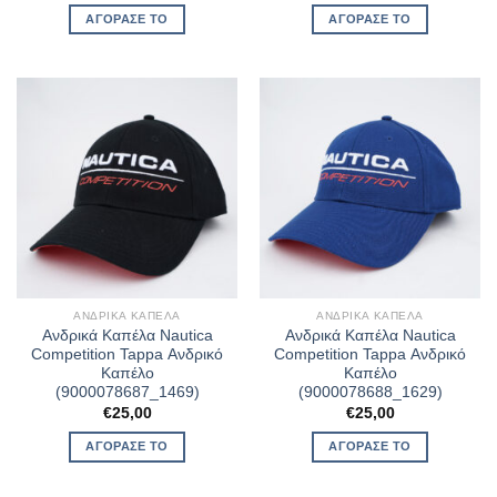
was:
τιμή
was:
τιμή
ΑΓΌΡΑΣΈ ΤΟ
ΑΓΌΡΑΣΈ ΤΟ
€29,00.
είναι:
€29,00.
είναι:
€20,30.
€20,30.
ΑΝΔΡΙΚΆ ΚΑΠΈΛΑ
ΑΝΔΡΙΚΆ ΚΑΠΈΛΑ
Ανδρικά Καπέλα Nautica
Ανδρικά Καπέλα Nautica
Competition Tappa Ανδρικό
Competition Tappa Ανδρικό
Καπέλο
Καπέλο
(9000078687_1469)
(9000078688_1629)
€
25,00
€
25,00
ΑΓΌΡΑΣΈ ΤΟ
ΑΓΌΡΑΣΈ ΤΟ