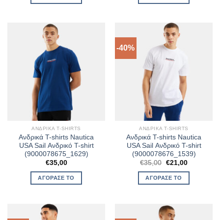
€35,00.
είναι:
€35,00.
είναι:
€21,00.
€24,50.
-40%
ΑΝΔΡΙΚΆ T-SHIRTS
ΑΝΔΡΙΚΆ T-SHIRTS
Ανδρικά T-shirts Nautica
Ανδρικά T-shirts Nautica
USA Sail Ανδρικό T-shirt
USA Sail Ανδρικό T-shirt
(9000078675_1629)
(9000078676_1539)
Original
Η
€
35,00
€
35,00
€
21,00
price
τρέχουσα
was:
τιμή
ΑΓΌΡΑΣΈ ΤΟ
ΑΓΌΡΑΣΈ ΤΟ
€35,00.
είναι:
€21,00.