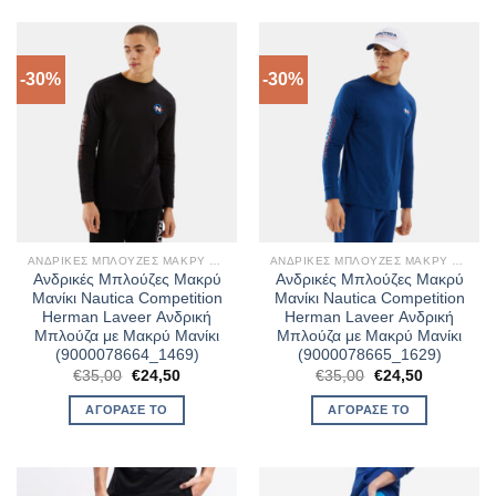
-30%
-30%
ΑΝΔΡΙΚΈΣ ΜΠΛΟΎΖΕΣ ΜΑΚΡΎ ΜΑΝΊΚΙ
ΑΝΔΡΙΚΈΣ ΜΠΛΟΎΖΕΣ ΜΑΚΡΎ ΜΑΝΊΚΙ
Ανδρικές Μπλούζες Μακρύ
Ανδρικές Μπλούζες Μακρύ
Μανίκι Nautica Competition
Μανίκι Nautica Competition
Herman Laveer Ανδρική
Herman Laveer Ανδρική
Μπλούζα με Μακρύ Μανίκι
Μπλούζα με Μακρύ Μανίκι
(9000078664_1469)
(9000078665_1629)
Original
Η
Original
Η
€
35,00
€
24,50
€
35,00
€
24,50
price
τρέχουσα
price
τρέχουσα
was:
τιμή
was:
τιμή
ΑΓΌΡΑΣΈ ΤΟ
ΑΓΌΡΑΣΈ ΤΟ
€35,00.
είναι:
€35,00.
είναι:
€24,50.
€24,50.