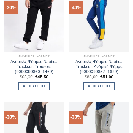
-30%
-40%
ΑΝΔΡΙΚΈΣ ΦΌΡΜΕΣ
ΑΝΔΡΙΚΈΣ ΦΌΡΜΕΣ
Ανδρικές Φόρμες Nautica
Ανδρικές Φόρμες Nautica
Tracksuit Trousers
Tracksuit Ανδρική Φόρμα
(9000090860_1469)
(9000090857_1629)
Original
Η
Original
Η
€
65,00
€
45,50
€
85,00
€
51,00
price
τρέχουσα
price
τρέχουσα
was:
τιμή
was:
τιμή
ΑΓΌΡΑΣΈ ΤΟ
ΑΓΌΡΑΣΈ ΤΟ
€65,00.
είναι:
€85,00.
είναι:
€45,50.
€51,00.
-30%
-30%