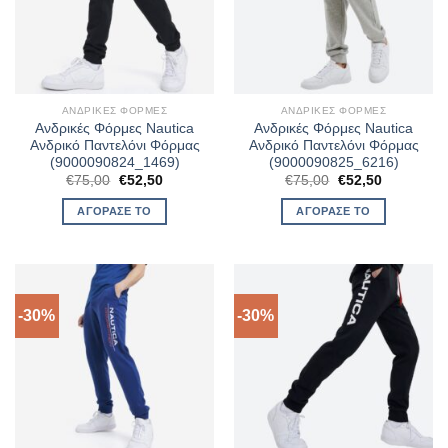
ΑΝΔΡΙΚΈΣ ΦΌΡΜΕΣ
ΑΝΔΡΙΚΈΣ ΦΌΡΜΕΣ
Ανδρικές Φόρμες Nautica
Ανδρικές Φόρμες Nautica
Ανδρικό Παντελόνι Φόρμας
Ανδρικό Παντελόνι Φόρμας
(9000090824_1469)
(9000090825_6216)
Original
Η
Original
Η
€
75,00
€
52,50
€
75,00
€
52,50
price
τρέχουσα
price
τρέχουσα
was:
τιμή
was:
τιμή
ΑΓΌΡΑΣΈ ΤΟ
ΑΓΌΡΑΣΈ ΤΟ
€75,00.
είναι:
€75,00.
είναι:
€52,50.
€52,50.
-30%
-30%