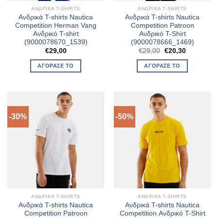
ΑΝΔΡΙΚΆ T-SHIRTS
ΑΝΔΡΙΚΆ T-SHIRTS
Ανδρικά T-shirts Nautica
Ανδρικά T-shirts Nautica
Competition Herman Vang
Competition Patroon
Ανδρικό T-shirt
Ανδρικό T-Shirt
(9000078670_1539)
(9000078666_1469)
Original
Η
€
29,00
€
29,00
€
20,30
price
τρέχουσα
was:
τιμή
ΑΓΌΡΑΣΈ ΤΟ
ΑΓΌΡΑΣΈ ΤΟ
€29,00.
είναι:
€20,30.
-30%
-50%
ΑΝΔΡΙΚΆ T-SHIRTS
ΑΝΔΡΙΚΆ T-SHIRTS
Ανδρικά T-shirts Nautica
Ανδρικά T-shirts Nautica
Competition Patroon
Competition Ανδρικό T-Shirt