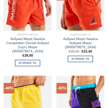
ΑΝΔΡΙΚΆ ΜΑΓΙΌ
ΑΝΔΡΙΚΆ ΜΑΓΙΌ
Ανδρικά Μαγιό Nautica
Ανδρικά Μαγιό Nautica
Competition Dunsel Ανδρικό
Ανδρικό Μαγιό
Σορτς Μαγιό
(9000078679_1634)
(9000078674_1634)
Original
Η
€
39,00
€
23,40
price
τρέχουσα
€
39,00
was:
τιμή
ΑΓΌΡΑΣΈ ΤΟ
€39,00.
είναι:
ΑΓΌΡΑΣΈ ΤΟ
€23,40.
-40%
-40%