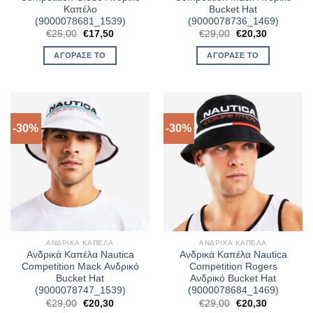
Καπέλο
Bucket Hat
(9000078681_1539)
(9000078736_1469)
Original
Η
Original
Η
€
25,00
€
17,50
€
29,00
€
20,30
price
τρέχουσα
price
τρέχουσα
was:
τιμή
was:
τιμή
ΑΓΌΡΑΣΈ ΤΟ
ΑΓΌΡΑΣΈ ΤΟ
€25,00.
είναι:
€29,00.
είναι:
€17,50.
€20,30.
-30%
-30%
ΑΝΔΡΙΚΆ ΚΑΠΈΛΑ
ΑΝΔΡΙΚΆ ΚΑΠΈΛΑ
Ανδρικά Καπέλα Nautica
Ανδρικά Καπέλα Nautica
Competition Mack Ανδρικό
Competition Rogers
Bucket Hat
Ανδρικό Bucket Hat
(9000078747_1539)
(9000078684_1469)
Original
Η
Original
Η
€
29,00
€
20,30
€
29,00
€
20,30
price
τρέχουσα
price
τρέχουσα