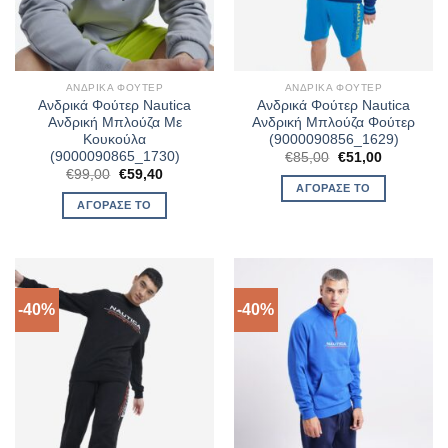
ΑΝΔΡΙΚΆ ΦΟΎΤΕΡ
ΑΝΔΡΙΚΆ ΦΟΎΤΕΡ
Ανδρικά Φούτερ Nautica
Ανδρικά Φούτερ Nautica
Ανδρική Μπλούζα Με
Ανδρική Μπλούζα Φούτερ
Κουκούλα
(9000090856_1629)
(9000090865_1730)
Original
Η
€
85,00
€
51,00
price
τρέχουσα
Original
Η
€
99,00
€
59,40
was:
τιμή
price
τρέχουσα
ΑΓΌΡΑΣΈ ΤΟ
€85,00.
είναι:
was:
τιμή
ΑΓΌΡΑΣΈ ΤΟ
€51,00.
€99,00.
είναι:
€59,40.
-40%
-40%