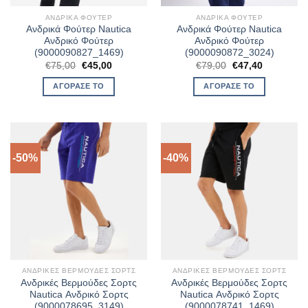
ΑΝΔΡΙΚΆ ΦΟΎΤΕΡ
ΑΝΔΡΙΚΆ ΦΟΎΤΕΡ
Ανδρικά Φούτερ Nautica
Ανδρικά Φούτερ Nautica
Ανδρικό Φούτερ
Ανδρικό Φούτερ
(9000090827_1469)
(9000090872_3024)
Original
Η
Original
Η
€
75,00
€
45,00
€
79,00
€
47,40
price
τρέχουσα
price
τρέχουσα
was:
τιμή
was:
τιμή
ΑΓΌΡΑΣΈ ΤΟ
ΑΓΌΡΑΣΈ ΤΟ
€75,00.
είναι:
€79,00.
είναι:
€45,00.
€47,40.
-50%
-40%
ΑΝΔΡΙΚΈΣ ΒΕΡΜΟΎΔΕΣ ΣΟΡΤΣ
ΑΝΔΡΙΚΈΣ ΒΕΡΜΟΎΔΕΣ ΣΟΡΤΣ
Ανδρικές Βερμούδες Σορτς
Ανδρικές Βερμούδες Σορτς
Nautica Ανδρικό Σορτς
Nautica Ανδρικό Σορτς
(9000078695_3149)
(9000078741_1469)