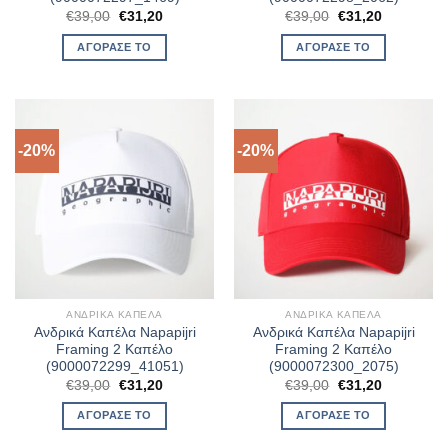
Original
Η
Original
Η
€
39,00
€
31,20
€
39,00
€
31,20
price
τρέχουσα
price
τρέχουσα
was:
τιμή
was:
τιμή
ΑΓΌΡΑΣΈ ΤΟ
ΑΓΌΡΑΣΈ ΤΟ
€39,00.
είναι:
€39,00.
είναι:
€31,20.
€31,20.
-20%
-20%
ΑΝΔΡΙΚΆ ΚΑΠΈΛΑ
ΑΝΔΡΙΚΆ ΚΑΠΈΛΑ
Ανδρικά Καπέλα Napapijri
Ανδρικά Καπέλα Napapijri
Framing 2 Καπέλο
Framing 2 Καπέλο
(9000072299_41051)
(9000072300_2075)
Original
Η
Original
Η
€
39,00
€
31,20
€
39,00
€
31,20
price
τρέχουσα
price
τρέχουσα
was:
τιμή
was:
τιμή
ΑΓΌΡΑΣΈ ΤΟ
ΑΓΌΡΑΣΈ ΤΟ
€39,00.
είναι:
€39,00.
είναι:
€31,20.
€31,20.