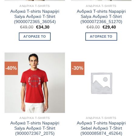
ΑΝΔΡΙΚΆ T-SHIRTS
ΑΝΔΡΙΚΆ T-SHIRTS
Ανδρικά T-shirts Napapijri
Ανδρικά T-shirts Napapijri
Salya Ανδρικό T-Shirt
Salya Ανδρικό T-Shirt
(9000072365_36054)
(9000072366_51270)
Original
Η
Original
Η
€
49,00
€
34,30
€
49,00
€
29,40
price
τρέχουσα
price
τρέχουσα
was:
τιμή
was:
τιμή
ΑΓΌΡΑΣΈ ΤΟ
ΑΓΌΡΑΣΈ ΤΟ
€49,00.
είναι:
€49,00.
είναι:
€34,30.
€29,40.
-40%
-30%
ΑΝΔΡΙΚΆ T-SHIRTS
ΑΝΔΡΙΚΆ T-SHIRTS
Ανδρικά T-shirts Napapijri
Ανδρικά T-shirts Napapijri
Salya Ανδρικό T-Shirt
Sebel Ανδρικό T-Shirt
(9000072367_2075)
(9000085874_45264)