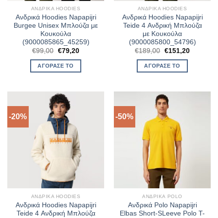
ΑΝΔΡΙΚΆ HOODIES
ΑΝΔΡΙΚΆ HOODIES
Ανδρικά Hoodies Napapijri
Ανδρικά Hoodies Napapijri
Burgee Unisex Μπλούζα με
Teide 4 Ανδρική Μπλούζα
Κουκούλα
με Κουκούλα
(9000085865_45259)
(9000085800_54796)
Original
Η
Original
Η
€
99,00
€
79,20
€
189,00
€
151,20
price
τρέχουσα
price
τρέχουσ
was:
τιμή
was:
τιμή
ΑΓΌΡΑΣΈ ΤΟ
ΑΓΌΡΑΣΈ ΤΟ
€99,00.
είναι:
€189,00.
είναι:
€79,20.
€151,20.
-20%
-50%
ΑΝΔΡΙΚΆ HOODIES
ΑΝΔΡΙΚΆ POLO
Ανδρικά Hoodies Napapijri
Ανδρικά Polo Napapijri
Teide 4 Ανδρική Μπλούζα
Elbas Short-SLeeve Polo T-