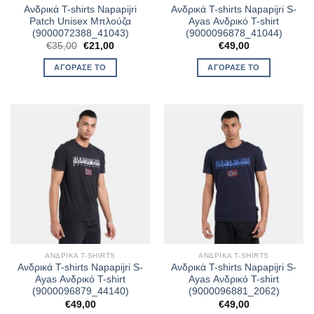
Ανδρικά T-shirts Napapijri
Ανδρικά T-shirts Napapijri S-
Patch Unisex Μπλούζα
Ayas Ανδρικό T-shirt
(9000072388_41043)
(9000096878_41044)
Original
Η
€
35,00
€
21,00
€
49,00
price
τρέχουσα
was:
τιμή
ΑΓΌΡΑΣΈ ΤΟ
ΑΓΌΡΑΣΈ ΤΟ
€35,00.
είναι:
€21,00.
ΑΝΔΡΙΚΆ T-SHIRTS
ΑΝΔΡΙΚΆ T-SHIRTS
Ανδρικά T-shirts Napapijri S-
Ανδρικά T-shirts Napapijri S-
Ayas Ανδρικό T-shirt
Ayas Ανδρικό T-shirt
(9000096879_44140)
(9000096881_2062)
€
49,00
€
49,00