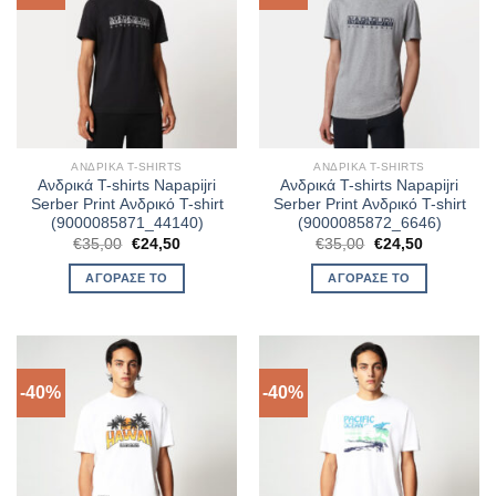
ΑΝΔΡΙΚΆ T-SHIRTS
ΑΝΔΡΙΚΆ T-SHIRTS
Ανδρικά T-shirts Napapijri
Ανδρικά T-shirts Napapijri
Serber Print Ανδρικό T-shirt
Serber Print Ανδρικό T-shirt
(9000085871_44140)
(9000085872_6646)
Original
Η
Original
Η
€
35,00
€
24,50
€
35,00
€
24,50
price
τρέχουσα
price
τρέχουσα
was:
τιμή
was:
τιμή
ΑΓΌΡΑΣΈ ΤΟ
ΑΓΌΡΑΣΈ ΤΟ
€35,00.
είναι:
€35,00.
είναι:
€24,50.
€24,50.
-40%
-40%