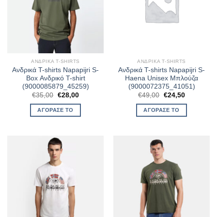
ΑΝΔΡΙΚΆ T-SHIRTS
ΑΝΔΡΙΚΆ T-SHIRTS
Ανδρικά T-shirts Napapijri S-
Ανδρικά T-shirts Napapijri S-
Box Ανδρικό T-shirt
Haena Unisex Μπλούζα
(9000085879_45259)
(9000072375_41051)
Original
Η
Original
Η
€
35,00
€
28,00
€
49,00
€
24,50
price
τρέχουσα
price
τρέχουσα
was:
τιμή
was:
τιμή
ΑΓΌΡΑΣΈ ΤΟ
ΑΓΌΡΑΣΈ ΤΟ
€35,00.
είναι:
€49,00.
είναι:
€28,00.
€24,50.