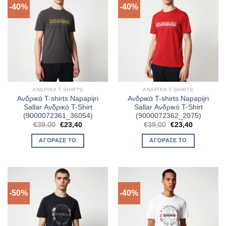
-40%
-40%
ΑΝΔΡΙΚΆ T-SHIRTS
ΑΝΔΡΙΚΆ T-SHIRTS
Ανδρικά T-shirts Napapijri
Ανδρικά T-shirts Napapijri
Sallar Ανδρικό T-Shirt
Sallar Ανδρικό T-Shirt
(9000072361_36054)
(9000072362_2075)
Original
Η
Original
Η
€
39,00
€
23,40
€
39,00
€
23,40
price
τρέχουσα
price
τρέχουσα
was:
τιμή
was:
τιμή
ΑΓΌΡΑΣΈ ΤΟ
ΑΓΌΡΑΣΈ ΤΟ
€39,00.
είναι:
€39,00.
είναι:
€23,40.
€23,40.
-50%
-40%