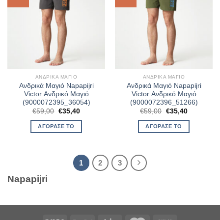
ΑΝΔΡΙΚΆ ΜΑΓΙΌ
ΑΝΔΡΙΚΆ ΜΑΓΙΌ
Ανδρικά Μαγιό Napapijri
Ανδρικά Μαγιό Napapijri
Victor Ανδρικό Μαγιό
Victor Ανδρικό Μαγιό
(9000072395_36054)
(9000072396_51266)
Original
Η
Original
Η
€
59,00
€
35,40
€
59,00
€
35,40
price
τρέχουσα
price
τρέχουσα
was:
τιμή
was:
τιμή
ΑΓΌΡΑΣΈ ΤΟ
ΑΓΌΡΑΣΈ ΤΟ
€59,00.
είναι:
€59,00.
είναι:
€35,40.
€35,40.
1
2
3
Napapijri