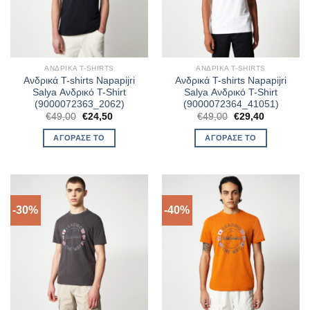
ΑΝΔΡΙΚΆ T-SHIRTS
ΑΝΔΡΙΚΆ T-SHIRTS
Ανδρικά T-shirts Napapijri
Ανδρικά T-shirts Napapijri
Salya Ανδρικό T-Shirt
Salya Ανδρικό T-Shirt
(9000072363_2062)
(9000072364_41051)
Original
Η
Original
Η
€
49,00
€
24,50
€
49,00
€
29,40
price
τρέχουσα
price
τρέχουσα
was:
τιμή
was:
τιμή
ΑΓΌΡΑΣΈ ΤΟ
ΑΓΌΡΑΣΈ ΤΟ
€49,00.
είναι:
€49,00.
είναι:
€24,50.
€29,40.
-30%
-40%