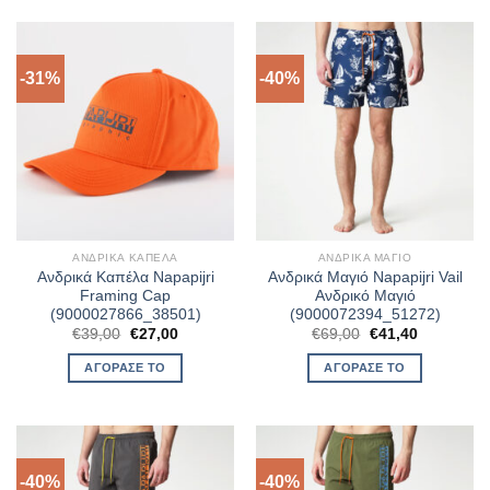
-31%
-40%
ΑΝΔΡΙΚΆ ΚΑΠΈΛΑ
ΑΝΔΡΙΚΆ ΜΑΓΙΌ
Ανδρικά Καπέλα Napapijri
Ανδρικά Μαγιό Napapijri Vail
Framing Cap
Ανδρικό Μαγιό
(9000027866_38501)
(9000072394_51272)
Original
Η
Original
Η
€
39,00
€
27,00
€
69,00
€
41,40
price
τρέχουσα
price
τρέχουσα
was:
τιμή
was:
τιμή
ΑΓΌΡΑΣΈ ΤΟ
ΑΓΌΡΑΣΈ ΤΟ
€39,00.
είναι:
€69,00.
είναι:
€27,00.
€41,40.
-40%
-40%