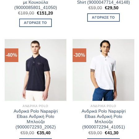
με Κουκούλα
Shirt (9000047714_44148)
(9000085801_41050)
Original
Η
€
59,00
€
29,50
price
τρέχουσα
Original
Η
€
189,00
€
151,20
was:
τιμή
price
τρέχουσα
ΑΓΌΡΑΣΈ ΤΟ
€59,00.
είναι:
was:
τιμή
ΑΓΌΡΑΣΈ ΤΟ
€29,50.
€189,00.
είναι:
€151,20.
-40%
-30%
ΑΝΔΡΙΚΆ POLO
ΑΝΔΡΙΚΆ POLO
Ανδρικά Polo Napapijri
Ανδρικά Polo Napapijri
Elbas Ανδρική Polo
Elbas Ανδρική Polo
Μπλούζα
Μπλούζα
(9000072293_2062)
(9000072294_41051)
Original
Η
Original
Η
€
59,00
€
35,40
€
59,00
€
41,30
price
τρέχουσα
price
τρέχουσα