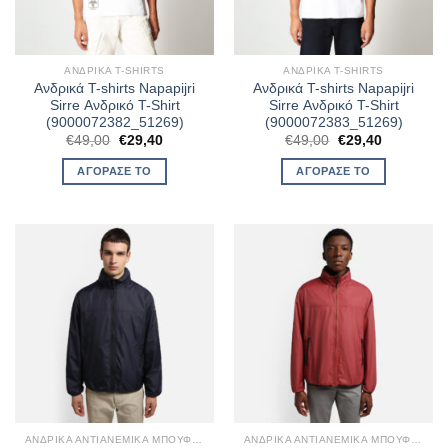
ΑΝΔΡΙΚΆ T-SHIRTS
ΑΝΔΡΙΚΆ T-SHIRTS
Ανδρικά T-shirts Napapijri
Ανδρικά T-shirts Napapijri
Sirre Ανδρικό T-Shirt
Sirre Ανδρικό T-Shirt
(9000072382_51269)
(9000072383_51269)
Original
Η
Original
Η
€
49,00
€
29,40
€
49,00
€
29,40
price
τρέχουσα
price
τρέχουσα
was:
τιμή
was:
τιμή
ΑΓΌΡΑΣΈ ΤΟ
ΑΓΌΡΑΣΈ ΤΟ
€49,00.
είναι:
€49,00.
είναι:
€29,40.
€29,40.
ΑΝΔΡΙΚΆ ΑΝΤΙΑΝΕΜΙΚΆ ΜΠΟΥΦΆΝ
ΑΝΔΡΙΚΆ ΑΝΤΙΑΝΕΜΙΚΆ ΜΠΟΥΦΆΝ