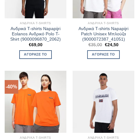
ΑΝΔΡΙΚΆ T-SHIRTS
ΑΝΔΡΙΚΆ T-SHIRTS
Ανδρικά T-shirts Napapijri
Ανδρικά T-shirts Napapijri
Eolanos Ανδρικό Polo T-
Patch Unisex Μπλούζα
Shirt (9000096870_2062)
(9000072387_41051)
Original
Η
€
69,00
€
35,00
€
24,50
price
τρέχουσα
was:
τιμή
ΑΓΌΡΑΣΈ ΤΟ
ΑΓΌΡΑΣΈ ΤΟ
€35,00.
είναι:
€24,50.
-40%
ΑΝΔΡΙΚΆ T-SHIRTS
ΑΝΔΡΙΚΆ T-SHIRTS