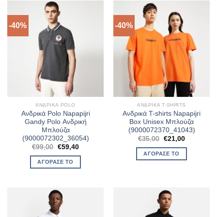
-40%
-40%
ΑΝΔΡΙΚΆ POLO
ΑΝΔΡΙΚΆ T-SHIRTS
Ανδρικά Polo Napapijri
Ανδρικά T-shirts Napapijri
Gandy Polo Ανδρική
Box Unisex Μπλούζα
Μπλούζα
(9000072370_41043)
(9000072302_36054)
Original
Η
€
35,00
€
21,00
price
τρέχουσα
Original
Η
€
99,00
€
59,40
was:
τιμή
price
τρέχουσα
ΑΓΌΡΑΣΈ ΤΟ
€35,00.
είναι:
was:
τιμή
ΑΓΌΡΑΣΈ ΤΟ
€21,00.
€99,00.
είναι:
€59,40.