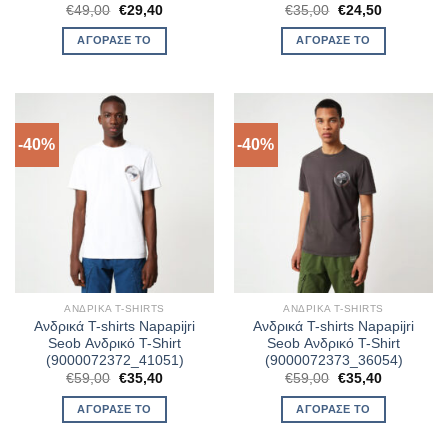
Original
Η
Original
Η
€
49,00
€
29,40
€
35,00
€
24,50
price
τρέχουσα
price
τρέχουσα
was:
τιμή
was:
τιμή
ΑΓΌΡΑΣΈ ΤΟ
ΑΓΌΡΑΣΈ ΤΟ
€49,00.
είναι:
€35,00.
είναι:
€29,40.
€24,50.
-40%
-40%
ΑΝΔΡΙΚΆ T-SHIRTS
ΑΝΔΡΙΚΆ T-SHIRTS
Ανδρικά T-shirts Napapijri
Ανδρικά T-shirts Napapijri
Seob Ανδρικό T-Shirt
Seob Ανδρικό T-Shirt
(9000072372_41051)
(9000072373_36054)
Original
Η
Original
Η
€
59,00
€
35,40
€
59,00
€
35,40
price
τρέχουσα
price
τρέχουσα
was:
τιμή
was:
τιμή
ΑΓΌΡΑΣΈ ΤΟ
ΑΓΌΡΑΣΈ ΤΟ
€59,00.
είναι:
€59,00.
είναι:
€35,40.
€35,40.