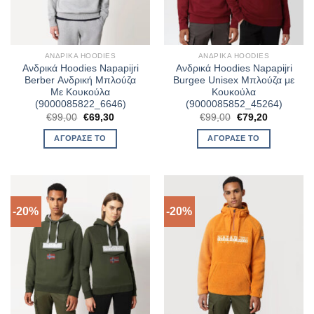
ΑΝΔΡΙΚΆ HOODIES
ΑΝΔΡΙΚΆ HOODIES
Ανδρικά Hoodies Napapijri
Ανδρικά Hoodies Napapijri
Berber Ανδρική Μπλούζα
Burgee Unisex Μπλούζα με
Με Κουκούλα
Κουκούλα
(9000085822_6646)
(9000085852_45264)
Original
Η
Original
Η
€
99,00
€
69,30
€
99,00
€
79,20
price
τρέχουσα
price
τρέχουσα
was:
τιμή
was:
τιμή
ΑΓΌΡΑΣΈ ΤΟ
ΑΓΌΡΑΣΈ ΤΟ
€99,00.
είναι:
€99,00.
είναι:
€69,30.
€79,20.
-20%
-20%