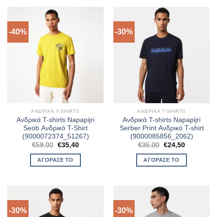
-40%
-30%
ΑΝΔΡΙΚΆ T-SHIRTS
ΑΝΔΡΙΚΆ T-SHIRTS
Ανδρικά T-shirts Napapijri
Ανδρικά T-shirts Napapijri
Seob Ανδρικό T-Shirt
Serber Print Ανδρικό T-shirt
(9000072374_51267)
(9000085856_2062)
Original
Η
Original
Η
€
59,00
€
35,40
€
35,00
€
24,50
price
τρέχουσα
price
τρέχουσα
was:
τιμή
was:
τιμή
ΑΓΌΡΑΣΈ ΤΟ
ΑΓΌΡΑΣΈ ΤΟ
€59,00.
είναι:
€35,00.
είναι:
€35,40.
€24,50.
-30%
-30%