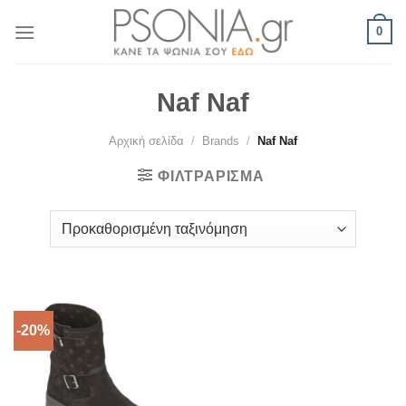
Skip
0
to
content
Naf Naf
Αρχική σελίδα
/
Brands
/
Naf Naf
ΦΙΛΤΡΆΡΙΣΜΑ
-20%