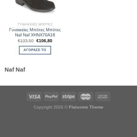
ΓΥΝΑΙΚΕΊΕΣ ΜΠΌΤΕΣ
Γυναικείες Μπότες Μπότες
Naf Naf XHNX70A18
Original
Η
€
133,50
€
106,80
price
τρέχουσα
was:
τιμή
ΑΓΌΡΑΣΈ ΤΟ
€133,50.
είναι:
€106,80.
Naf Naf
Copyright 2026 ©
Flatsome Theme