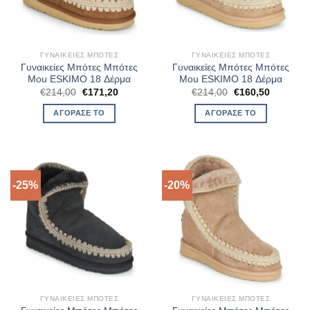
ΓΥΝΑΙΚΕΊΕΣ ΜΠΌΤΕΣ
ΓΥΝΑΙΚΕΊΕΣ ΜΠΌΤΕΣ
Γυναικείες Μπότες Μπότες
Γυναικείες Μπότες Μπότες
Mou ESKIMO 18 Δέρμα
Mou ESKIMO 18 Δέρμα
Original
Η
Original
Η
€
214,00
€
171,20
€
214,00
€
160,50
price
τρέχουσα
price
τρέχουσ
was:
τιμή
was:
τιμή
ΑΓΌΡΑΣΈ ΤΟ
ΑΓΌΡΑΣΈ ΤΟ
€214,00.
είναι:
€214,00.
είναι:
€171,20.
€160,50.
-25%
-20%
ΓΥΝΑΙΚΕΊΕΣ ΜΠΌΤΕΣ
ΓΥΝΑΙΚΕΊΕΣ ΜΠΌΤΕΣ