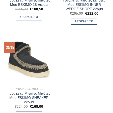
Γυναικείες Μπότες Μπότες
Γυναικείες Μπότες Μπότες
Mou ESKIMO 18 Δέρμα
Mou ESKIMO INNER
WEDGE SHORT Δέρμα
Original
Η
€
214,00
€
160,50
price
τρέχουσα
Original
Η
€
265,00
€
212,00
was:
τιμή
price
τρέχουσ
ΑΓΌΡΑΣΈ ΤΟ
€214,00.
είναι:
was:
τιμή
ΑΓΌΡΑΣΈ ΤΟ
€160,50.
€265,00.
είναι:
€212,00.
-25%
ΓΥΝΑΙΚΕΊΕΣ ΜΠΌΤΕΣ
Γυναικείες Μπότες Μπότες
Mou ESKIMO SNEAKER
Δέρμα
Original
Η
€
224,00
€
168,00
price
τρέχουσα
was:
τιμή