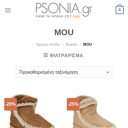
Skip
0
to
content
MOU
Αρχική σελίδα
/
Brands
/
MOU
ΦΙΛΤΡΆΡΙΣΜΑ
-20%
-25%