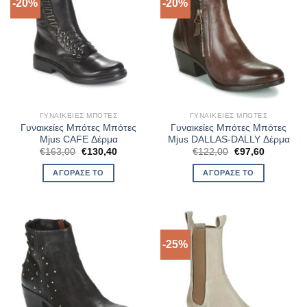
-20%
-20%
ΓΥΝΑΙΚΕΊΕΣ ΜΠΌΤΕΣ
ΓΥΝΑΙΚΕΊΕΣ ΜΠΌΤΕΣ
Γυναικείες Μπότες Μπότες
Γυναικείες Μπότες Μπότες
Mjus CAFE Δέρμα
Mjus DALLAS-DALLY Δέρμα
Original
Η
Original
Η
€
163,00
€
130,40
€
122,00
€
97,60
price
τρέχουσα
price
τρέχουσα
was:
τιμή
was:
τιμή
ΑΓΌΡΑΣΈ ΤΟ
ΑΓΌΡΑΣΈ ΤΟ
€163,00.
είναι:
€122,00.
είναι:
€130,40.
€97,60.
-25%