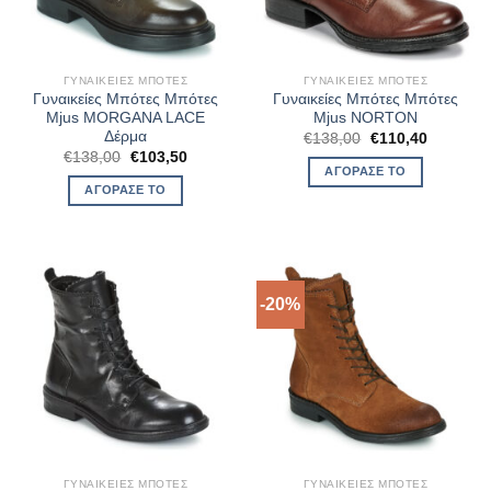
ΓΥΝΑΙΚΕΊΕΣ ΜΠΌΤΕΣ
ΓΥΝΑΙΚΕΊΕΣ ΜΠΌΤΕΣ
Γυναικείες Μπότες Μπότες
Γυναικείες Μπότες Μπότες
Mjus MORGANA LACE
Mjus NORTON
Δέρμα
Original
Η
€
138,00
€
110,40
price
τρέχουσ
Original
Η
€
138,00
€
103,50
was:
τιμή
price
τρέχουσα
ΑΓΌΡΑΣΈ ΤΟ
€138,00.
είναι:
was:
τιμή
ΑΓΌΡΑΣΈ ΤΟ
€110,40.
€138,00.
είναι:
€103,50.
-20%
ΓΥΝΑΙΚΕΊΕΣ ΜΠΌΤΕΣ
ΓΥΝΑΙΚΕΊΕΣ ΜΠΌΤΕΣ