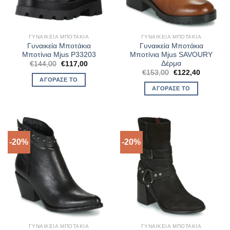
ΓΥΝΑΙΚΕΊΑ ΜΠΟΤΆΚΙΑ
ΓΥΝΑΙΚΕΊΑ ΜΠΟΤΆΚΙΑ
Γυναικεία Μποτάκια
Γυναικεία Μποτάκια
Μποτίνια Mjus P33203
Μποτίνια Mjus SAVOURY
Δέρμα
Original
Η
€
144,00
€
117,00
price
τρέχουσα
Original
Η
€
153,00
€
122,40
was:
τιμή
price
τρέχουσ
ΑΓΌΡΑΣΈ ΤΟ
€144,00.
είναι:
was:
τιμή
ΑΓΌΡΑΣΈ ΤΟ
€117,00.
€153,00.
είναι:
€122,40.
-20%
-20%
ΓΥΝΑΙΚΕΊΑ ΜΠΟΤΆΚΙΑ
ΓΥΝΑΙΚΕΊΑ ΜΠΟΤΆΚΙΑ