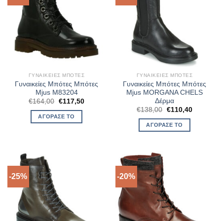
ΓΥΝΑΙΚΕΊΕΣ ΜΠΌΤΕΣ
ΓΥΝΑΙΚΕΊΕΣ ΜΠΌΤΕΣ
Γυναικείες Μπότες Μπότες
Γυναικείες Μπότες Μπότες
Mjus M83204
Mjus MORGANA CHELS
Δέρμα
Original
Η
€
164,00
€
117,50
price
τρέχουσα
Original
Η
€
138,00
€
110,40
was:
τιμή
price
τρέχουσ
ΑΓΌΡΑΣΈ ΤΟ
€164,00.
είναι:
was:
τιμή
ΑΓΌΡΑΣΈ ΤΟ
€117,50.
€138,00.
είναι:
€110,40.
-25%
-20%