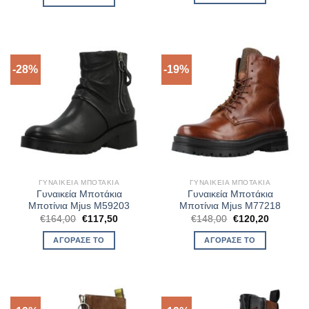
€130,40.
-28%
-19%
ΓΥΝΑΙΚΕΊΑ ΜΠΟΤΆΚΙΑ
ΓΥΝΑΙΚΕΊΑ ΜΠΟΤΆΚΙΑ
Γυναικεία Μποτάκια
Γυναικεία Μποτάκια
Μποτίνια Mjus M59203
Μποτίνια Mjus M77218
Original
Η
Original
Η
€
164,00
€
117,50
€
148,00
€
120,20
price
τρέχουσα
price
τρέχουσ
was:
τιμή
was:
τιμή
ΑΓΌΡΑΣΈ ΤΟ
ΑΓΌΡΑΣΈ ΤΟ
€164,00.
είναι:
€148,00.
είναι:
€117,50.
€120,20.