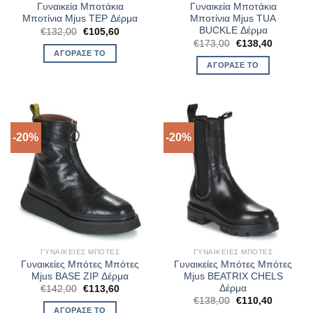
Γυναικεία Μποτάκια
Γυναικεία Μποτάκια
Μποτίνια Mjus TEP Δέρμα
Μποτίνια Mjus TUA
BUCKLE Δέρμα
Original
Η
€
132,00
€
105,60
price
τρέχουσα
Original
Η
€
173,00
€
138,40
was:
τιμή
price
τρέχουσ
ΑΓΌΡΑΣΈ ΤΟ
€132,00.
είναι:
was:
τιμή
ΑΓΌΡΑΣΈ ΤΟ
€105,60.
€173,00.
είναι:
€138,40.
-20%
-20%
ΓΥΝΑΙΚΕΊΕΣ ΜΠΌΤΕΣ
ΓΥΝΑΙΚΕΊΕΣ ΜΠΌΤΕΣ
Γυναικείες Μπότες Μπότες
Γυναικείες Μπότες Μπότες
Mjus BASE ZIP Δέρμα
Mjus BEATRIX CHELS
Δέρμα
Original
Η
€
142,00
€
113,60
price
τρέχουσα
Original
Η
€
138,00
€
110,40
was:
τιμή
price
τρέχουσ
ΑΓΌΡΑΣΈ ΤΟ