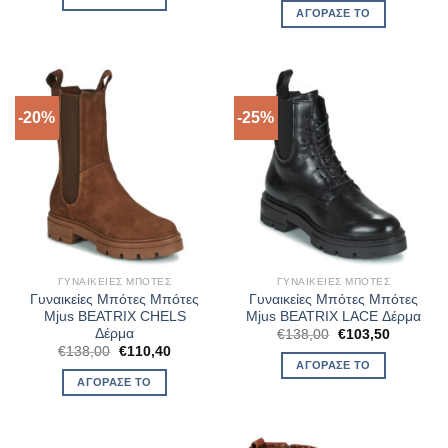
€142,00.
είναι:
was:
τιμή
ΑΓΌΡΑΣΈ ΤΟ
€113,60.
€138,00.
είναι:
€110,40.
-20%
-25%
ΓΥΝΑΙΚΕΊΕΣ ΜΠΌΤΕΣ
ΓΥΝΑΙΚΕΊΕΣ ΜΠΌΤΕΣ
Γυναικείες Μπότες Μπότες
Γυναικείες Μπότες Μπότες
Mjus BEATRIX CHELS
Mjus BEATRIX LACE Δέρμα
Δέρμα
Original
Η
€
138,00
€
103,50
price
τρέχουσ
Original
Η
€
138,00
€
110,40
was:
τιμή
price
τρέχουσα
ΑΓΌΡΑΣΈ ΤΟ
€138,00.
είναι:
was:
τιμή
ΑΓΌΡΑΣΈ ΤΟ
€103,50.
€138,00.
είναι:
€110,40.