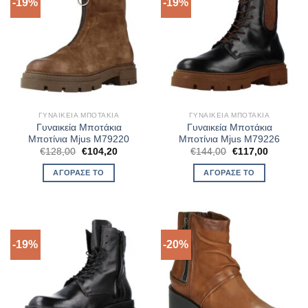
-19%
-19%
ΓΥΝΑΙΚΕΊΑ ΜΠΟΤΆΚΙΑ
ΓΥΝΑΙΚΕΊΑ ΜΠΟΤΆΚΙΑ
Γυναικεία Μποτάκια
Γυναικεία Μποτάκια
Μποτίνια Mjus M79220
Μποτίνια Mjus M79226
Original
Η
Original
Η
€
128,00
€
104,20
€
144,00
€
117,00
price
τρέχουσα
price
τρέχουσ
was:
τιμή
was:
τιμή
ΑΓΌΡΑΣΈ ΤΟ
ΑΓΌΡΑΣΈ ΤΟ
€128,00.
είναι:
€144,00.
είναι:
€104,20.
€117,00.
-19%
-20%