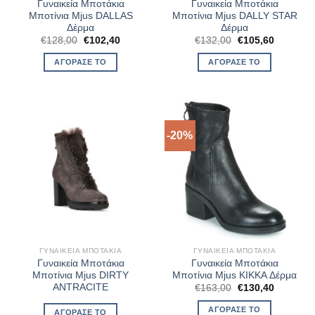
Γυναικεία Μποτάκια
Γυναικεία Μποτάκια
Μποτίνια Mjus DALLAS
Μποτίνια Mjus DALLY STAR
Δέρμα
Δέρμα
Original
Η
Original
Η
€
128,00
€
102,40
€
132,00
€
105,60
price
τρέχουσα
price
τρέχουσ
was:
τιμή
was:
τιμή
ΑΓΌΡΑΣΈ ΤΟ
ΑΓΌΡΑΣΈ ΤΟ
€128,00.
είναι:
€132,00.
είναι:
€102,40.
€105,60.
-20%
ΓΥΝΑΙΚΕΊΑ ΜΠΟΤΆΚΙΑ
ΓΥΝΑΙΚΕΊΑ ΜΠΟΤΆΚΙΑ
Γυναικεία Μποτάκια
Γυναικεία Μποτάκια
Μποτίνια Mjus DIRTY
Μποτίνια Mjus KIKKA Δέρμα
ANTRACITE
Original
Η
€
163,00
€
130,40
price
τρέχουσ
was:
τιμή
ΑΓΌΡΑΣΈ ΤΟ
ΑΓΌΡΑΣΈ ΤΟ
€163,00.
είναι: