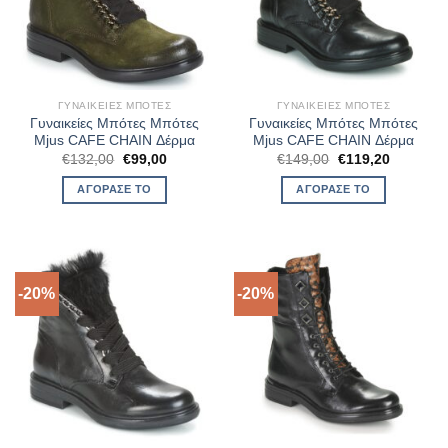
ΓΥΝΑΙΚΕΊΕΣ ΜΠΌΤΕΣ
ΓΥΝΑΙΚΕΊΕΣ ΜΠΌΤΕΣ
Γυναικείες Μπότες Μπότες
Γυναικείες Μπότες Μπότες
Mjus CAFE CHAIN Δέρμα
Mjus CAFE CHAIN Δέρμα
Original
Η
Original
Η
€
132,00
€
99,00
€
149,00
€
119,20
price
τρέχουσα
price
τρέχουσ
was:
τιμή
was:
τιμή
ΑΓΌΡΑΣΈ ΤΟ
ΑΓΌΡΑΣΈ ΤΟ
€132,00.
είναι:
€149,00.
είναι:
€99,00.
€119,20.
-20%
-20%