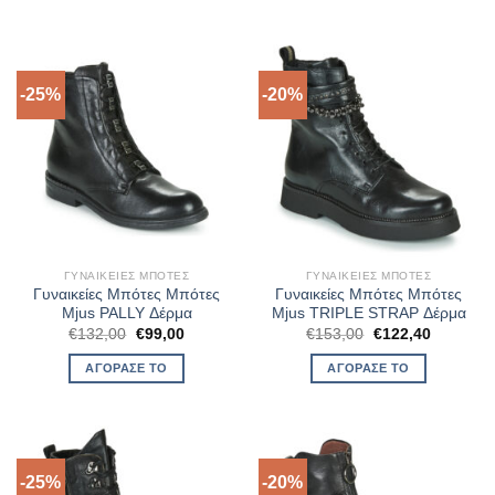
€119,20.
€119,20.
-25%
-20%
ΓΥΝΑΙΚΕΊΕΣ ΜΠΌΤΕΣ
ΓΥΝΑΙΚΕΊΕΣ ΜΠΌΤΕΣ
Γυναικείες Μπότες Μπότες
Γυναικείες Μπότες Μπότες
Mjus PALLY Δέρμα
Mjus TRIPLE STRAP Δέρμα
Original
Η
Original
Η
€
132,00
€
99,00
€
153,00
€
122,40
price
τρέχουσα
price
τρέχουσ
was:
τιμή
was:
τιμή
ΑΓΌΡΑΣΈ ΤΟ
ΑΓΌΡΑΣΈ ΤΟ
€132,00.
είναι:
€153,00.
είναι:
€99,00.
€122,40.
-25%
-20%