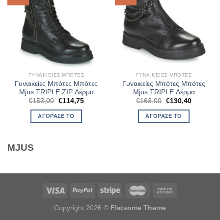
ΓΥΝΑΙΚΕΊΕΣ ΜΠΌΤΕΣ
ΓΥΝΑΙΚΕΊΕΣ ΜΠΌΤΕΣ
Γυναικείες Μπότες Μπότες
Γυναικείες Μπότες Μπότες
Mjus TRIPLE ZIP Δέρμα
Mjus TRIPLE Δέρμα
Original
Η
Original
Η
€
153,00
€
114,75
€
163,00
€
130,40
price
τρέχουσα
price
τρέχουσ
was:
τιμή
was:
τιμή
ΑΓΌΡΑΣΈ ΤΟ
ΑΓΌΡΑΣΈ ΤΟ
€153,00.
είναι:
€163,00.
είναι:
€114,75.
€130,40.
MJUS
Copyright 2026 ©
Flatsome Theme