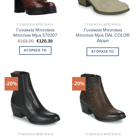
ΓΥΝΑΙΚΕΊΑ ΜΠΟΤΆΚΙΑ
ΓΥΝΑΙΚΕΊΑ ΜΠΟΤΆΚΙΑ
Γυναικεία Μποτάκια
Γυναικεία Μποτάκια
Μποτίνια Mjus 570207
Μποτίνια Mjus DAL COLOR
Δέρμα
Original
Η
€
168,00
€
120,30
price
τρέχουσα
was:
τιμή
ΑΓΌΡΑΣΈ ΤΟ
ΑΓΌΡΑΣΈ ΤΟ
€168,00.
είναι:
€120,30.
-20%
-20%
ΓΥΝΑΙΚΕΊΑ ΜΠΟΤΆΚΙΑ
ΓΥΝΑΙΚΕΊΑ ΜΠΟΤΆΚΙΑ