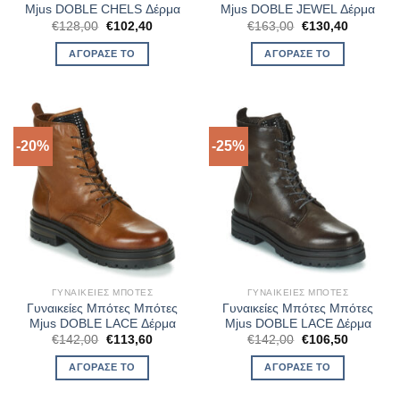
Mjus DOBLE CHELS Δέρμα
Mjus DOBLE JEWEL Δέρμα
Original
Η
Original
Η
€
128,00
€
102,40
€
163,00
€
130,40
price
τρέχουσα
price
τρέχουσ
was:
τιμή
was:
τιμή
ΑΓΌΡΑΣΈ ΤΟ
ΑΓΌΡΑΣΈ ΤΟ
€128,00.
είναι:
€163,00.
είναι:
€102,40.
€130,40.
-20%
-25%
ΓΥΝΑΙΚΕΊΕΣ ΜΠΌΤΕΣ
ΓΥΝΑΙΚΕΊΕΣ ΜΠΌΤΕΣ
Γυναικείες Μπότες Μπότες
Γυναικείες Μπότες Μπότες
Mjus DOBLE LACE Δέρμα
Mjus DOBLE LACE Δέρμα
Original
Η
Original
Η
€
142,00
€
113,60
€
142,00
€
106,50
price
τρέχουσα
price
τρέχουσ
was:
τιμή
was:
τιμή
ΑΓΌΡΑΣΈ ΤΟ
ΑΓΌΡΑΣΈ ΤΟ
€142,00.
είναι:
€142,00.
είναι:
€113,60.
€106,50.