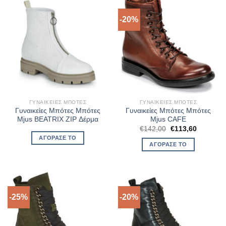
-20%
ΓΥΝΑΙΚΕΊΕΣ ΜΠΌΤΕΣ
ΓΥΝΑΙΚΕΊΕΣ ΜΠΌΤΕΣ
Γυναικείες Μπότες Μπότες
Γυναικείες Μπότες Μπότες
Mjus BEATRIX ZIP Δέρμα
Mjus CAFE
Original
Η
€
142,00
€
113,60
price
τρέχουσ
ΑΓΌΡΑΣΈ ΤΟ
was:
τιμή
ΑΓΌΡΑΣΈ ΤΟ
€142,00.
είναι:
€113,60.
-25%
-20%