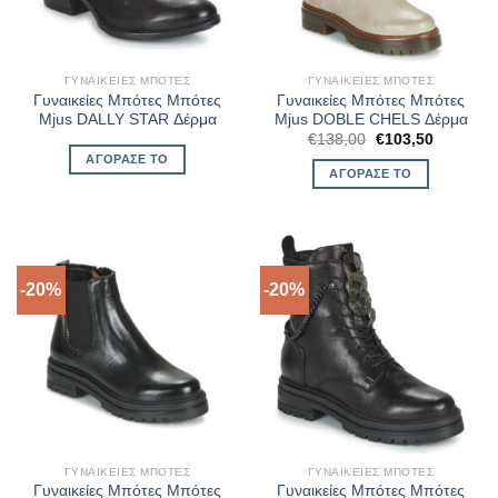
ΓΥΝΑΙΚΕΊΕΣ ΜΠΌΤΕΣ
ΓΥΝΑΙΚΕΊΕΣ ΜΠΌΤΕΣ
Γυναικείες Μπότες Μπότες
Γυναικείες Μπότες Μπότες
Mjus DALLY STAR Δέρμα
Mjus DOBLE CHELS Δέρμα
Original
Η
€
138,00
€
103,50
price
τρέχουσ
ΑΓΌΡΑΣΈ ΤΟ
was:
τιμή
ΑΓΌΡΑΣΈ ΤΟ
€138,00.
είναι:
€103,50.
-20%
-20%
ΓΥΝΑΙΚΕΊΕΣ ΜΠΌΤΕΣ
ΓΥΝΑΙΚΕΊΕΣ ΜΠΌΤΕΣ
Γυναικείες Μπότες Μπότες
Γυναικείες Μπότες Μπότες