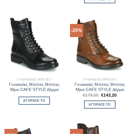
€163,00.
είναι:
€130,40.
-20%
ΓΥΝΑΙΚΕΊΕΣ ΜΠΌΤΕΣ
ΓΥΝΑΙΚΕΊΕΣ ΜΠΌΤΕΣ
Γυναικείες Μπότες Μπότες
Γυναικείες Μπότες Μπότες
Mjus CAFE STYLE Δέρμα
Mjus CAFE STYLE Δέρμα
Original
Η
€
179,00
€
143,20
price
τρέχουσ
ΑΓΌΡΑΣΈ ΤΟ
was:
τιμή
ΑΓΌΡΑΣΈ ΤΟ
€179,00.
είναι:
€143,20.