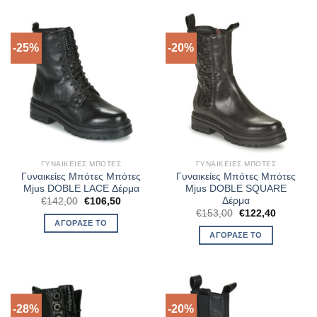
-25%
-20%
ΓΥΝΑΙΚΕΊΕΣ ΜΠΌΤΕΣ
ΓΥΝΑΙΚΕΊΕΣ ΜΠΌΤΕΣ
Γυναικείες Μπότες Μπότες
Γυναικείες Μπότες Μπότες
Mjus DOBLE LACE Δέρμα
Mjus DOBLE SQUARE
Δέρμα
Original
Η
€
142,00
€
106,50
price
τρέχουσα
Original
Η
€
153,00
€
122,40
was:
τιμή
price
τρέχουσ
ΑΓΌΡΑΣΈ ΤΟ
€142,00.
είναι:
was:
τιμή
ΑΓΌΡΑΣΈ ΤΟ
€106,50.
€153,00.
είναι:
€122,40.
-28%
-20%