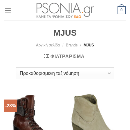
Skip
0
to
content
MJUS
Αρχική σελίδα
/
Brands
/
MJUS
ΦΙΛΤΡΆΡΙΣΜΑ
-28%