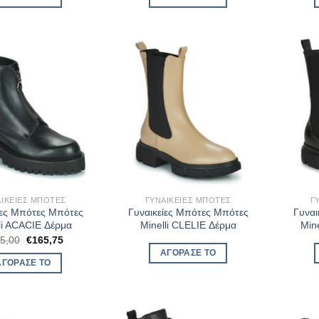
€142,00.
είναι:
€153,00.
είναι:
€106,50.
€122,40.
ΑΙΚΕΊΕΣ ΜΠΌΤΕΣ
ΓΥΝΑΙΚΕΊΕΣ ΜΠΌΤΕΣ
Γ
ίες Μπότες Μπότες
Γυναικείες Μπότες Μπότες
Γυναι
li ACACIE Δέρμα
Minelli CLELIE Δέρμα
Min
Original
Η
5,00
€
165,75
price
τρέχουσα
ΑΓΌΡΑΣΈ ΤΟ
was:
τιμή
ΑΓΌΡΑΣΈ ΤΟ
€195,00.
είναι:
€165,75.