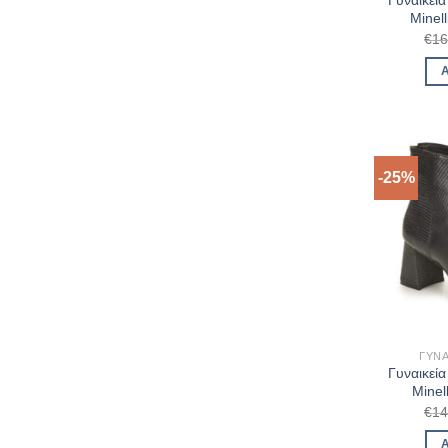
Γυναικεί
Minel
€
16
-25%
ΓΥΝΑ
Γυναικεί
Minel
€
14