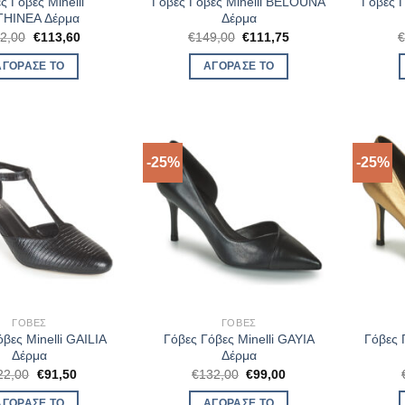
ς Γόβες Minelli
Γόβες Γόβες Minelli BELOUNA
Γόβες 
THINEA Δέρμα
Δέρμα
Original
Η
Original
Η
2,00
€
113,60
€
149,00
€
111,75
price
τρέχουσα
price
τρέχουσα
was:
τιμή
was:
τιμή
ΑΓΌΡΑΣΈ ΤΟ
ΑΓΌΡΑΣΈ ΤΟ
€142,00.
είναι:
€149,00.
είναι:
€113,60.
€111,75.
-25%
-25%
ΓΌΒΕΣ
ΓΌΒΕΣ
βες Minelli GAILIA
Γόβες Γόβες Minelli GAYIA
Γόβες 
Δέρμα
Δέρμα
Original
Η
Original
Η
22,00
€
91,50
€
132,00
€
99,00
price
τρέχουσα
price
τρέχουσα
was:
τιμή
was:
τιμή
ΑΓΌΡΑΣΈ ΤΟ
ΑΓΌΡΑΣΈ ΤΟ