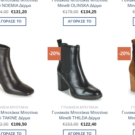
α Μποτάκια Μποτίνια
Γυναικεία Μποτάκια Μποτίνια
Γυναικ
li NOEMIA Δέρμα
Minelli OLINSKA Δέρμα
Min
Original
Η
Original
Η
4,00
€
131,20
€
179,00
€
134,25
price
τρέχουσα
price
τρέχουσα
was:
τιμή
was:
τιμή
ΑΓΌΡΑΣΈ ΤΟ
ΑΓΌΡΑΣΈ ΤΟ
€164,00.
είναι:
€179,00.
είναι:
€131,20.
€134,25.
-20%
-20%
ΙΚΕΊΑ ΜΠΟΤΆΚΙΑ
ΓΥΝΑΙΚΕΊΑ ΜΠΟΤΆΚΙΑ
Γ
α Μποτάκια Μποτίνια
Γυναικεία Μποτάκια Μποτίνια
Γυναικ
li TAKINE Δέρμα
Minelli THILDA Δέρμα
Min
Original
Η
Original
Η
2,00
€
106,50
€
153,00
€
122,40
price
τρέχουσα
price
τρέχουσα
was:
τιμή
was:
τιμή
ΑΓΌΡΑΣΈ ΤΟ
ΑΓΌΡΑΣΈ ΤΟ