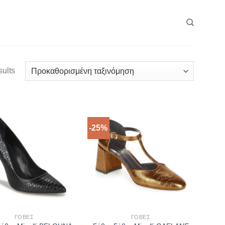
sults
-25%
ΓΌΒΕΣ
ΓΌΒΕΣ