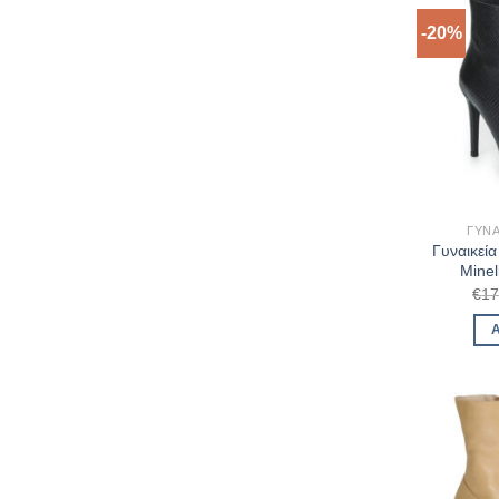
-20%
ΓΥΝΑ
Γυναικεί
Minel
€
17