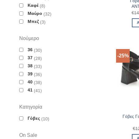
Γόβε
Καφέ
8
AN
€
14
Μαύρο
32
Μπεζ
3
Νούμερο
36
30
-25%
37
28
38
33
39
36
40
38
41
41
Κατηγορία
Γόβες Γό
Γόβες
10
€
1
On Sale