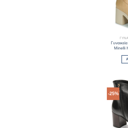
ΓΥΝΑ
Γυναικεί
Minell
-25%