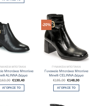
€132,00.
είναι:
€99,00.
-20%
ΥΝΑΙΚΕΊΑ ΜΠΟΤΆΚΙΑ
ΓΥΝΑΙΚΕΊΑ ΜΠΟΤΆΚΙΑ
εία Μποτάκια Μποτίνια
Γυναικεία Μποτάκια Μποτίνια
nelli ALINNA Δέρμα
Minelli CELINNA Δέρμα
Original
Η
Original
Η
€
163,00
€
130,40
€
185,00
€
148,00
price
τρέχουσα
price
τρέχουσα
was:
τιμή
was:
τιμή
ΑΓΌΡΑΣΈ ΤΟ
ΑΓΌΡΑΣΈ ΤΟ
€163,00.
είναι:
€185,00.
είναι:
€130,40.
€148,00.