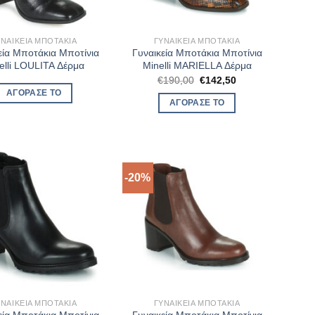
ΥΝΑΙΚΕΊΑ ΜΠΟΤΆΚΙΑ
ΓΥΝΑΙΚΕΊΑ ΜΠΟΤΆΚΙΑ
εία Μποτάκια Μποτίνια
Γυναικεία Μποτάκια Μποτίνια
elli LOULITA Δέρμα
Minelli MARIELLA Δέρμα
Original
Η
€
190,00
€
142,50
price
τρέχουσα
ΑΓΌΡΑΣΈ ΤΟ
was:
τιμή
ΑΓΌΡΑΣΈ ΤΟ
€190,00.
είναι:
€142,50.
-20%
ΥΝΑΙΚΕΊΑ ΜΠΟΤΆΚΙΑ
ΓΥΝΑΙΚΕΊΑ ΜΠΟΤΆΚΙΑ