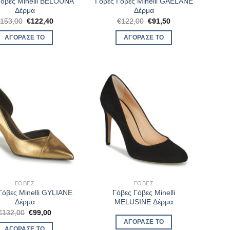
Γόβες Minelli BELOUNA
Γόβες Γόβες Minelli GAELANE
Δέρμα
Δέρμα
Original
Η
Original
Η
€
153,00
€
122,40
€
122,00
€
91,50
price
τρέχουσα
price
τρέχουσα
was:
τιμή
was:
τιμή
ΑΓΌΡΑΣΈ ΤΟ
ΑΓΌΡΑΣΈ ΤΟ
€153,00.
είναι:
€122,00.
είναι:
€122,40.
€91,50.
ΓΌΒΕΣ
ΓΌΒΕΣ
Γόβες Minelli GYLIANE
Γόβες Γόβες Minelli
Δέρμα
MELUSINE Δέρμα
Original
Η
€
132,00
€
99,00
price
τρέχουσα
ΑΓΌΡΑΣΈ ΤΟ
was:
τιμή
ΑΓΌΡΑΣΈ ΤΟ