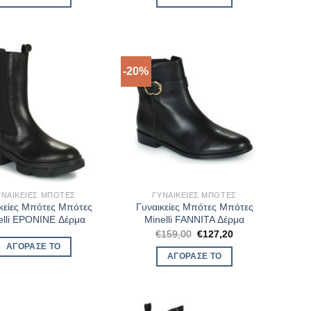
€190,00.
είναι:
€173,00.
είναι:
€152,00.
€129,75.
-20%
ΥΝΑΙΚΕΊΕΣ ΜΠΌΤΕΣ
ΓΥΝΑΙΚΕΊΕΣ ΜΠΌΤΕΣ
κείες Μπότες Μπότες
Γυναικείες Μπότες Μπότες
elli EPONINE Δέρμα
Minelli FANNITA Δέρμα
Original
Η
€
159,00
€
127,20
price
τρέχουσα
ΑΓΌΡΑΣΈ ΤΟ
was:
τιμή
ΑΓΌΡΑΣΈ ΤΟ
€159,00.
είναι:
€127,20.