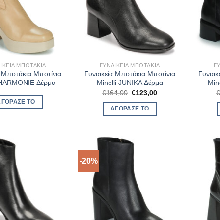
ΙΚΕΊΑ ΜΠΟΤΆΚΙΑ
ΓΥΝΑΙΚΕΊΑ ΜΠΟΤΆΚΙΑ
Γ
α Μποτάκια Μποτίνια
Γυναικεία Μποτάκια Μποτίνια
Γυναικ
i HARMONIE Δέρμα
Minelli JUNIKA Δέρμα
Min
Original
Η
€
164,00
€
123,00
price
τρέχουσα
ΑΓΌΡΑΣΈ ΤΟ
was:
τιμή
ΑΓΌΡΑΣΈ ΤΟ
€164,00.
είναι:
€123,00.
-20%