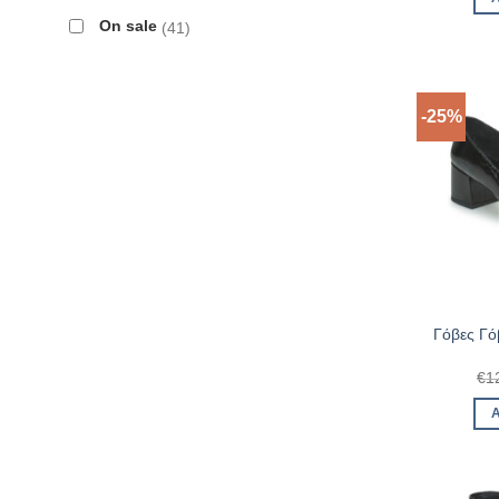
On sale
41
-25%
Γόβες Γό
€
1