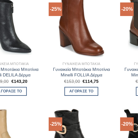
-25%
-20%
ΙΚΕΊΑ ΜΠΟΤΆΚΙΑ
ΓΥΝΑΙΚΕΊΑ ΜΠΟΤΆΚΙΑ
Γ
α Μποτάκια Μποτίνια
Γυναικεία Μποτάκια Μποτίνια
Γυναικ
li DELILA Δέρμα
Minelli FOLLIA Δέρμα
Min
Original
Η
Original
Η
9,00
€
143,20
€
153,00
€
114,75
price
τρέχουσα
price
τρέχουσα
was:
τιμή
was:
τιμή
ΑΓΌΡΑΣΈ ΤΟ
ΑΓΌΡΑΣΈ ΤΟ
€179,00.
είναι:
€153,00.
είναι:
€143,20.
€114,75.
-25%
-20%