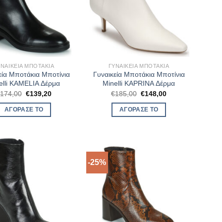
ΥΝΑΙΚΕΊΑ ΜΠΟΤΆΚΙΑ
ΓΥΝΑΙΚΕΊΑ ΜΠΟΤΆΚΙΑ
εία Μποτάκια Μποτίνια
Γυναικεία Μποτάκια Μποτίνια
elli KAMELIA Δέρμα
Minelli KAPRINA Δέρμα
Original
Η
Original
Η
€
174,00
€
139,20
€
185,00
€
148,00
price
τρέχουσα
price
τρέχουσα
was:
τιμή
was:
τιμή
ΑΓΌΡΑΣΈ ΤΟ
ΑΓΌΡΑΣΈ ΤΟ
€174,00.
είναι:
€185,00.
είναι:
€139,20.
€148,00.
-25%