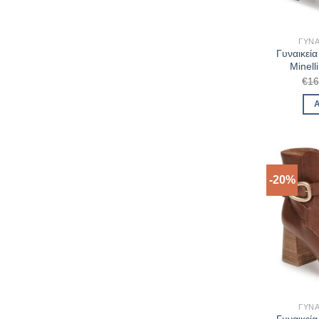
ΓΥΝΑ
Γυναικεί
Minel
€
16
-20%
ΓΥΝΑ