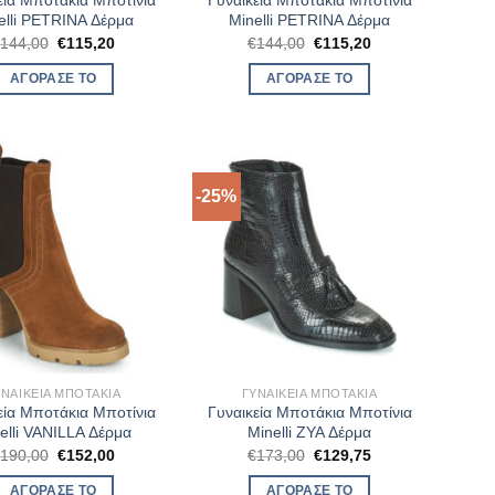
εία Μποτάκια Μποτίνια
Γυναικεία Μποτάκια Μποτίνια
elli PETRINA Δέρμα
Minelli PETRINA Δέρμα
Original
Η
Original
Η
€
144,00
€
115,20
€
144,00
€
115,20
price
τρέχουσα
price
τρέχουσα
was:
τιμή
was:
τιμή
ΑΓΌΡΑΣΈ ΤΟ
ΑΓΌΡΑΣΈ ΤΟ
€144,00.
είναι:
€144,00.
είναι:
€115,20.
€115,20.
-25%
ΥΝΑΙΚΕΊΑ ΜΠΟΤΆΚΙΑ
ΓΥΝΑΙΚΕΊΑ ΜΠΟΤΆΚΙΑ
εία Μποτάκια Μποτίνια
Γυναικεία Μποτάκια Μποτίνια
elli VANILLA Δέρμα
Minelli ZYA Δέρμα
Original
Η
Original
Η
€
190,00
€
152,00
€
173,00
€
129,75
price
τρέχουσα
price
τρέχουσα
was:
τιμή
was:
τιμή
ΑΓΌΡΑΣΈ ΤΟ
ΑΓΌΡΑΣΈ ΤΟ