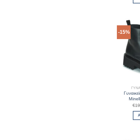
-15%
ΓΥΝ
Γυναικε
Minel
€
19