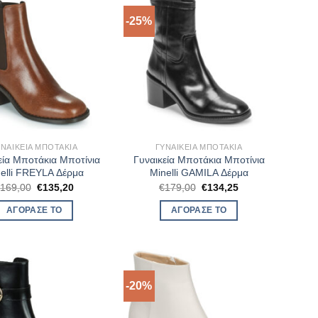
-25%
ΥΝΑΙΚΕΊΑ ΜΠΟΤΆΚΙΑ
ΓΥΝΑΙΚΕΊΑ ΜΠΟΤΆΚΙΑ
εία Μποτάκια Μποτίνια
Γυναικεία Μποτάκια Μποτίνια
elli FREYLA Δέρμα
Minelli GAMILA Δέρμα
Original
Η
Original
Η
€
169,00
€
135,20
€
179,00
€
134,25
price
τρέχουσα
price
τρέχουσα
was:
τιμή
was:
τιμή
ΑΓΌΡΑΣΈ ΤΟ
ΑΓΌΡΑΣΈ ΤΟ
€169,00.
είναι:
€179,00.
είναι:
€135,20.
€134,25.
-20%