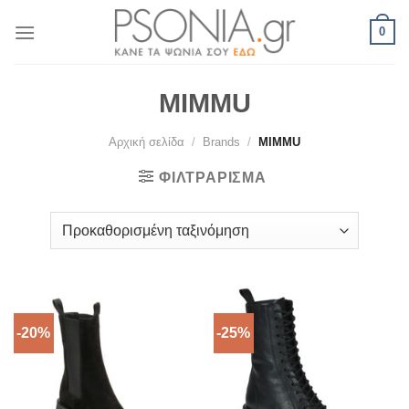
Skip
0
to
content
MIMMU
Αρχική σελίδα
/
Brands
/
MIMMU
ΦΙΛΤΡΆΡΙΣΜΑ
-20%
-25%