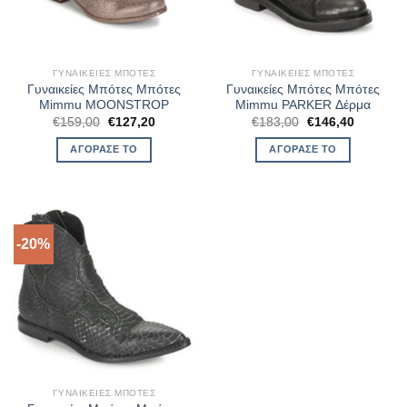
ΓΥΝΑΙΚΕΊΕΣ ΜΠΌΤΕΣ
ΓΥΝΑΙΚΕΊΕΣ ΜΠΌΤΕΣ
Γυναικείες Μπότες Μπότες
Γυναικείες Μπότες Μπότες
Mimmu MOONSTROP
Mimmu PARKER Δέρμα
Original
Η
Original
Η
€
159,00
€
127,20
€
183,00
€
146,40
price
τρέχουσα
price
τρέχουσ
was:
τιμή
was:
τιμή
ΑΓΌΡΑΣΈ ΤΟ
ΑΓΌΡΑΣΈ ΤΟ
€159,00.
είναι:
€183,00.
είναι:
€127,20.
€146,40.
-20%
ΓΥΝΑΙΚΕΊΕΣ ΜΠΌΤΕΣ