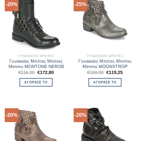
-20%
-25%
ΓΥΝΑΙΚΕΊΕΣ ΜΠΌΤΕΣ
ΓΥΝΑΙΚΕΊΕΣ ΜΠΌΤΕΣ
Γυναικείες Μπότες Μπότες
Γυναικείες Μπότες Μπότες
Mimmu MONTONE NEROB
Mimmu MOONSTROP
Original
Η
Original
Η
€
216,00
€
172,80
€
159,00
€
119,25
price
τρέχουσα
price
τρέχουσ
was:
τιμή
was:
τιμή
ΑΓΌΡΑΣΈ ΤΟ
ΑΓΌΡΑΣΈ ΤΟ
€216,00.
είναι:
€159,00.
είναι:
€172,80.
€119,25.
-20%
-20%