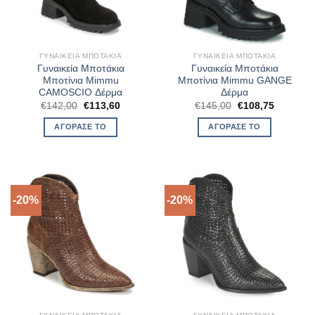
ΓΥΝΑΙΚΕΊΑ ΜΠΟΤΆΚΙΑ
ΓΥΝΑΙΚΕΊΑ ΜΠΟΤΆΚΙΑ
Γυναικεία Μποτάκια
Γυναικεία Μποτάκια
Μποτίνια Mimmu
Μποτίνια Mimmu GANGE
CAMOSCIO Δέρμα
Δέρμα
Original
Η
Original
Η
€
142,00
€
113,60
€
145,00
€
108,75
price
τρέχουσα
price
τρέχουσ
was:
τιμή
was:
τιμή
ΑΓΌΡΑΣΈ ΤΟ
ΑΓΌΡΑΣΈ ΤΟ
€142,00.
είναι:
€145,00.
είναι:
€113,60.
€108,75.
-20%
-20%