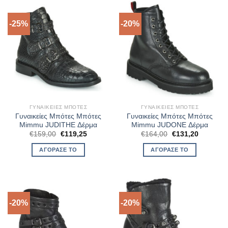
-25%
-20%
ΓΥΝΑΙΚΕΊΕΣ ΜΠΌΤΕΣ
ΓΥΝΑΙΚΕΊΕΣ ΜΠΌΤΕΣ
Γυναικείες Μπότες Μπότες
Γυναικείες Μπότες Μπότες
Mimmu JUDITHE Δέρμα
Mimmu JUDONE Δέρμα
Original
Η
Original
Η
€
159,00
€
119,25
€
164,00
€
131,20
price
τρέχουσα
price
τρέχουσ
was:
τιμή
was:
τιμή
ΑΓΌΡΑΣΈ ΤΟ
ΑΓΌΡΑΣΈ ΤΟ
€159,00.
είναι:
€164,00.
είναι:
€119,25.
€131,20.
-20%
-20%