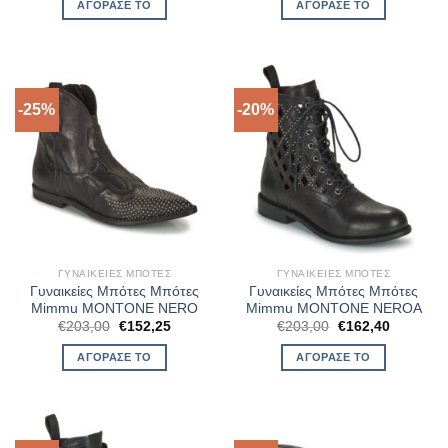
ΑΓΌΡΑΣΈ ΤΟ
ΑΓΌΡΑΣΈ ΤΟ
€183,00.
είναι:
€185,00.
είναι:
€137,25.
€148,00.
-25%
-20%
ΓΥΝΑΙΚΕΊΕΣ ΜΠΌΤΕΣ
ΓΥΝΑΙΚΕΊΕΣ ΜΠΌΤΕΣ
Γυναικείες Μπότες Μπότες
Γυναικείες Μπότες Μπότες
Mimmu MONTONE NERO
Mimmu MONTONE NEROA
Original
Η
Original
Η
€
203,00
€
152,25
€
203,00
€
162,40
price
τρέχουσα
price
τρέχουσ
was:
τιμή
was:
τιμή
ΑΓΌΡΑΣΈ ΤΟ
ΑΓΌΡΑΣΈ ΤΟ
€203,00.
είναι:
€203,00.
είναι:
€152,25.
€162,40.