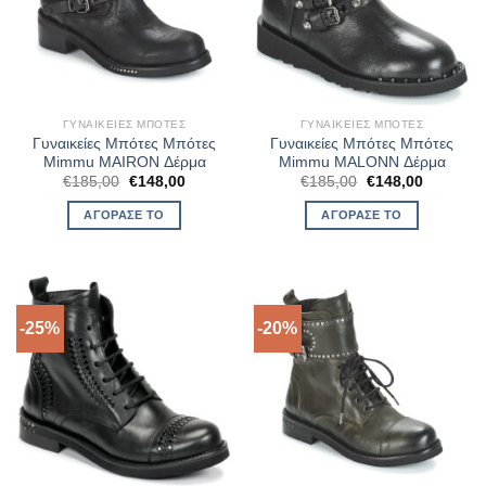
ΓΥΝΑΙΚΕΊΕΣ ΜΠΌΤΕΣ
ΓΥΝΑΙΚΕΊΕΣ ΜΠΌΤΕΣ
Γυναικείες Μπότες Μπότες
Γυναικείες Μπότες Μπότες
Mimmu MAIRON Δέρμα
Mimmu MALONN Δέρμα
Original
Η
Original
Η
€
185,00
€
148,00
€
185,00
€
148,00
price
τρέχουσα
price
τρέχουσ
was:
τιμή
was:
τιμή
ΑΓΌΡΑΣΈ ΤΟ
ΑΓΌΡΑΣΈ ΤΟ
€185,00.
είναι:
€185,00.
είναι:
€148,00.
€148,00.
-25%
-20%