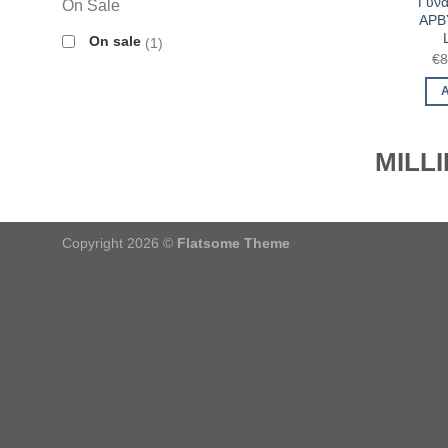
Γυνα
On Sale
ΑΡΒΥ
On sale
1
€
8
MILLI
Copyright 2026 ©
Flatsome Theme