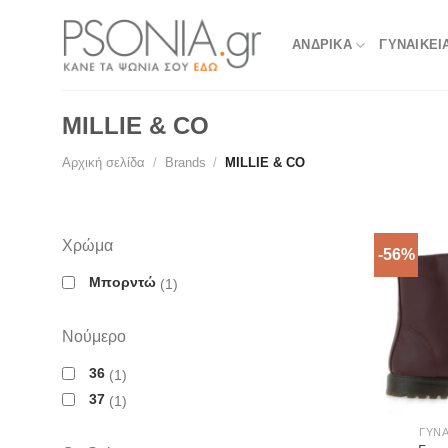
Skip
to
ΑΝΔΡΙΚΑ
ΓΥΝΑΙΚΕΙ
content
MILLIE & CO
Αρχική σελίδα
/
Brands
/
MILLIE & CO
Χρώμα
-56%
Μπορντώ
1
Νούμερο
36
1
37
1
ΓΥΝΑ