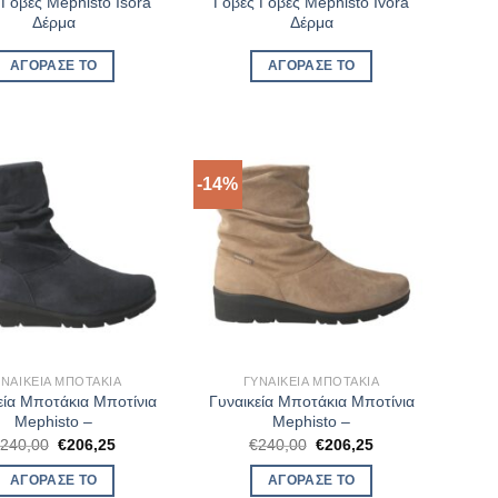
 Γόβες Mephisto Isora
Γόβες Γόβες Mephisto Ivora
Δέρμα
Δέρμα
ΑΓΌΡΑΣΈ ΤΟ
ΑΓΌΡΑΣΈ ΤΟ
-14%
ΥΝΑΙΚΕΊΑ ΜΠΟΤΆΚΙΑ
ΓΥΝΑΙΚΕΊΑ ΜΠΟΤΆΚΙΑ
εία Μποτάκια Μποτίνια
Γυναικεία Μποτάκια Μποτίνια
Mephisto –
Mephisto –
Original
Η
Original
Η
€
240,00
€
206,25
€
240,00
€
206,25
price
τρέχουσα
price
τρέχουσα
was:
τιμή
was:
τιμή
ΑΓΌΡΑΣΈ ΤΟ
ΑΓΌΡΑΣΈ ΤΟ
€240,00.
είναι:
€240,00.
είναι: