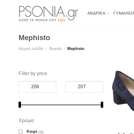
Skip
to
ΑΝΔΡΙΚΑ
ΓΥΝΑΙΚΕΙ
content
Mephisto
Αρχική σελίδα
/
Brands
/
Mephisto
Filter by price
Χρώμα
Καφέ
4