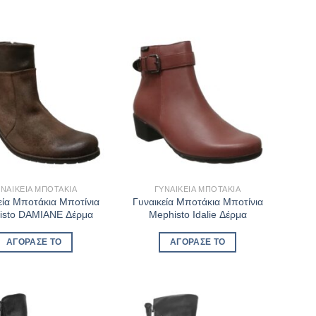
€206,25.
€206,25.
ΥΝΑΙΚΕΊΑ ΜΠΟΤΆΚΙΑ
ΓΥΝΑΙΚΕΊΑ ΜΠΟΤΆΚΙΑ
εία Μποτάκια Μποτίνια
Γυναικεία Μποτάκια Μποτίνια
isto DAMIANE Δέρμα
Mephisto Idalie Δέρμα
ΑΓΌΡΑΣΈ ΤΟ
ΑΓΌΡΑΣΈ ΤΟ