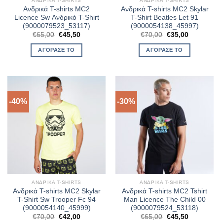
ΑΝΔΡΙΚΆ T-SHIRTS
ΑΝΔΡΙΚΆ T-SHIRTS
Ανδρικά T-shirts MC2
Ανδρικά T-shirts MC2 Skylar
Licence Sw Ανδρικό T-Shirt
T-Shirt Beatles Let 91
(9000079523_53117)
(9000054138_45997)
Original
Η
Original
Η
€
65,00
€
45,50
€
70,00
€
35,00
price
τρέχουσα
price
τρέχουσα
was:
τιμή
was:
τιμή
ΑΓΌΡΑΣΈ ΤΟ
ΑΓΌΡΑΣΈ ΤΟ
€65,00.
είναι:
€70,00.
είναι:
€45,50.
€35,00.
-40%
-30%
ΑΝΔΡΙΚΆ T-SHIRTS
ΑΝΔΡΙΚΆ T-SHIRTS
Ανδρικά T-shirts MC2 Skylar
Ανδρικά T-shirts MC2 Tshirt
T-Shirt Sw Trooper Fc 94
Man Licence The Child 00
(9000054140_45999)
(9000079524_53118)
Original
Η
Original
Η
€
70,00
€
42,00
€
65,00
€
45,50