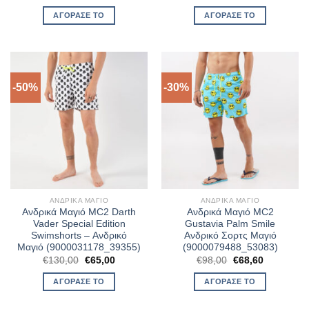
price
τρέχουσα
price
τρέχουσα
was:
τιμή
was:
τιμή
ΑΓΌΡΑΣΈ ΤΟ
ΑΓΌΡΑΣΈ ΤΟ
€70,00.
είναι:
€65,00.
είναι:
€42,00.
€45,50.
-50%
-30%
ΑΝΔΡΙΚΆ ΜΑΓΙΌ
ΑΝΔΡΙΚΆ ΜΑΓΙΌ
Ανδρικά Μαγιό MC2 Darth
Ανδρικά Μαγιό MC2
Vader Special Edition
Gustavia Palm Smile
Swimshorts – Ανδρικό
Ανδρικό Σορτς Μαγιό
Μαγιό (9000031178_39355)
(9000079488_53083)
Original
Η
Original
Η
€
130,00
€
65,00
€
98,00
€
68,60
price
τρέχουσα
price
τρέχουσα
was:
τιμή
was:
τιμή
ΑΓΌΡΑΣΈ ΤΟ
ΑΓΌΡΑΣΈ ΤΟ
€130,00.
είναι:
€98,00.
είναι:
€65,00.
€68,60.