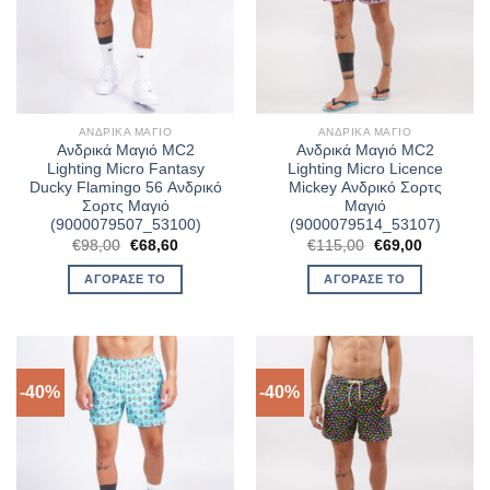
ΑΝΔΡΙΚΆ ΜΑΓΙΌ
ΑΝΔΡΙΚΆ ΜΑΓΙΌ
Ανδρικά Μαγιό MC2
Ανδρικά Μαγιό MC2
Lighting Micro Fantasy
Lighting Micro Licence
Ducky Flamingo 56 Ανδρικό
Mickey Ανδρικό Σορτς
Σορτς Μαγιό
Μαγιό
(9000079507_53100)
(9000079514_53107)
Original
Η
Original
Η
€
98,00
€
68,60
€
115,00
€
69,00
price
τρέχουσα
price
τρέχουσα
was:
τιμή
was:
τιμή
ΑΓΌΡΑΣΈ ΤΟ
ΑΓΌΡΑΣΈ ΤΟ
€98,00.
είναι:
€115,00.
είναι:
€68,60.
€69,00.
-40%
-40%