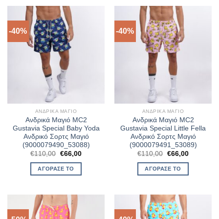
-40%
-40%
ΑΝΔΡΙΚΆ ΜΑΓΙΌ
ΑΝΔΡΙΚΆ ΜΑΓΙΌ
Ανδρικά Μαγιό MC2
Ανδρικά Μαγιό MC2
Gustavia Special Baby Yoda
Gustavia Special Little Fella
Ανδρικό Σορτς Μαγιό
Ανδρικό Σορτς Μαγιό
(9000079490_53088)
(9000079491_53089)
Original
Η
Original
Η
€
110,00
€
66,00
€
110,00
€
66,00
price
τρέχουσα
price
τρέχουσα
was:
τιμή
was:
τιμή
ΑΓΌΡΑΣΈ ΤΟ
ΑΓΌΡΑΣΈ ΤΟ
€110,00.
είναι:
€110,00.
είναι:
€66,00.
€66,00.