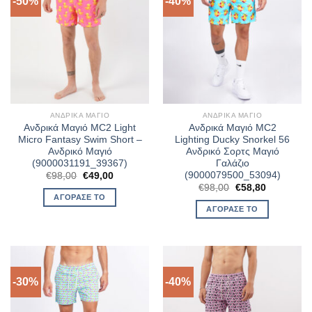
-50%
-40%
ΑΝΔΡΙΚΆ ΜΑΓΙΌ
ΑΝΔΡΙΚΆ ΜΑΓΙΌ
Ανδρικά Μαγιό MC2 Light
Ανδρικά Μαγιό MC2
Micro Fantasy Swim Short –
Lighting Ducky Snorkel 56
Ανδρικό Μαγιό
Ανδρικό Σορτς Μαγιό
(9000031191_39367)
Γαλάζιο
(9000079500_53094)
Original
Η
€
98,00
€
49,00
price
τρέχουσα
Original
Η
€
98,00
€
58,80
was:
τιμή
price
τρέχουσα
ΑΓΌΡΑΣΈ ΤΟ
€98,00.
είναι:
was:
τιμή
ΑΓΌΡΑΣΈ ΤΟ
€49,00.
€98,00.
είναι:
€58,80.
-30%
-40%