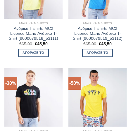
ΑΝΔΡΙΚΆ T-SHIRTS
ΑΝΔΡΙΚΆ T-SHIRTS
Ανδρικά T-shirts MC2
Ανδρικά T-shirts MC2
Licence Mario Ανδρικό T-
Licence Mario Ανδρικό T-
Shirt (9000079518_53111)
Shirt (9000079519_53112)
Original
Η
Original
Η
€
65,00
€
45,50
€
65,00
€
45,50
price
τρέχουσα
price
τρέχουσα
was:
τιμή
was:
τιμή
ΑΓΌΡΑΣΈ ΤΟ
ΑΓΌΡΑΣΈ ΤΟ
€65,00.
είναι:
€65,00.
είναι:
€45,50.
€45,50.
-30%
-50%