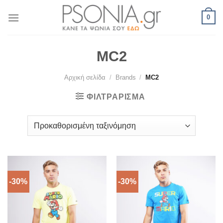
Skip
0
to
content
MC2
Αρχική σελίδα
/
Brands
/
MC2
ΦΙΛΤΡΆΡΙΣΜΑ
-30%
-30%